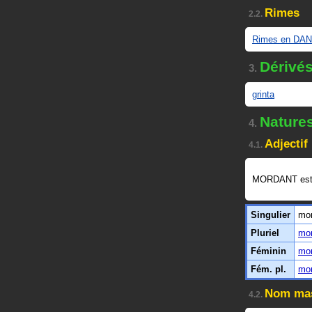
Rimes
2.2.
Rimes en DA
Dérivés
3.
grinta
Nature
4.
Adjectif
4.1.
MORDANT est
Singulier
mo
Pluriel
mo
Féminin
mo
Fém. pl.
mo
Nom mas
4.2.