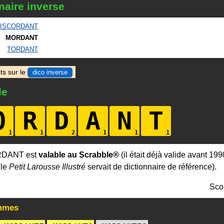
naire inverse
ISCORDANT
MORDANT
TORDANT
ts sur le
dico inverse
le
O
R
D
A
N
T
RDANT est
valable au Scrabble®
(il était déjà valide avant 199
 le
Petit Larousse Illustré
servait de dictionnaire de référence).
Sco
mmes