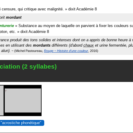
 censure, qui critique avec malignité.
»
dixit
Académie 8
prit
mordant
nturerie
«
Substance au moyen de laquelle on parvient à fixer les couleurs sur
oton, etc.
»
dixit
Académie 8
rance produit des tons solides et intenses dont on a appris de bonne heure à v
es en utilisant des
mordants
différents (d'abord
chaux
et urine fermentée, plu
, alun).
Michel Pastoureau
Rouge ~ Histoire d'une couleur
2016
iation (2 syllabes)
?
 "acrostiche phonétique"