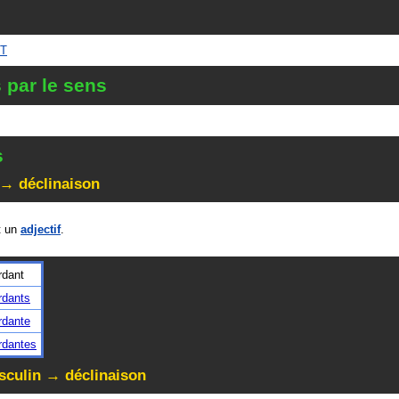
NT
 par le sens
s
 → déclinaison
 un
adjectif
.
rdant
rdants
rdante
rdantes
culin → déclinaison