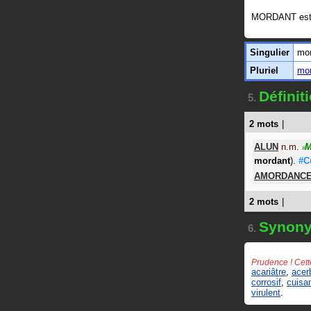
MORDANT est
Singulier
mo
Pluriel
mo
Défini
5.
2 mots
|
ALUN
n.m.
M
#
mordant
).
#C
AMORDANC
2 mots
|
Synon
6.
Prudence ! Cett
acariâtre
,
acer
corrosif
,
cuisa
virulent
.