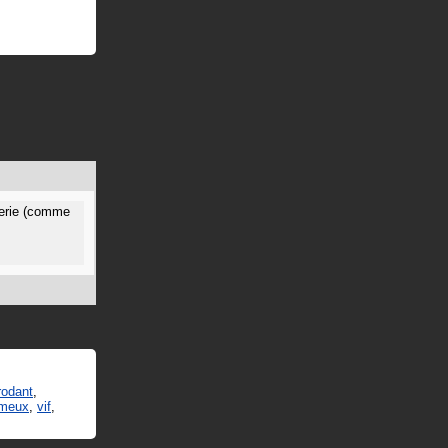
rerie (comme
rodant
,
imeux
,
vif
,