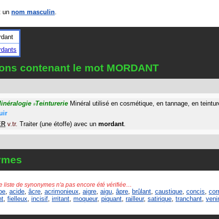
 un
nom masculin
.
rdant
rdants
tions contenant le mot MORDANT
inéralogie
Teinturerie
Minéral utilisé en cosmétique, en tannage, en teintu
#
uir
ER
v.tr.
Traiter (une étoffe) avec un
mordant
.
ymes
e liste de synonymes n'a pas encore été vérifiée…
be
,
acide
,
âcre
,
acrimonieux
,
aigre
,
aigu
,
âpre
,
brûlant
,
caustique
,
concis
,
cor
nt
,
fielleux
,
incisif
,
irritant
,
moqueur
,
piquant
,
railleur
,
satirique
,
tranchant
,
ven