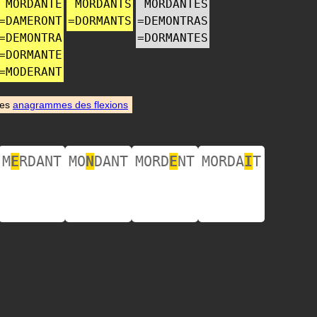
MORDANTE
MORDANTS
MORDANTES
=
DAMERONT
=
DORMANTS
=
DEMONTRAS
=
DEMONTRA
=
DORMANTES
=
DORMANTE
=
MODERANT
des
anagrammes des flexions
M
E
RDANT
MO
N
DANT
MORD
E
NT
MORDA
I
T