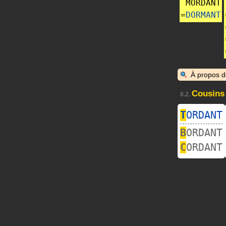
MORDANT
=
DORMANT
À propos 
Cousins
8.2.
T
ORDANT
B
ORDANT
C
ORDANT