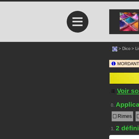
≡
>
Dico
>
Li
MORDANT es
Voir s
Applica
0.
Rimes
2 défin
1.