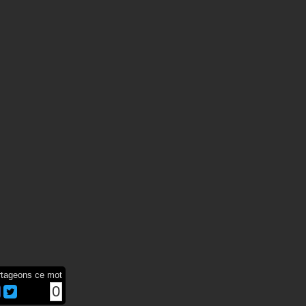
rtageons ce mot
0