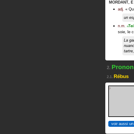
MORDANT
,
E
adj.
«
Qui
un es
n.m.
Tei
#
soie, le c
La ga
nuanc
tartre
Prononc
2.
Rébus
2.1.
?
voir aussi un