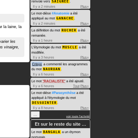
renvoie vers
SAIGNÉE
.
Il y a 2 minutes
Plus+
Le mot-dièse
#Anatomie
a été
appliqué au mot
GANACHE
.
Il y a 2 minutes
Plus+
 la laine, la
La définition du mot
RUCHER
a été
remaniée.
Il y a 1 heure
Plus+
arier les
s vinaigre,
L'étymologie du mot
MUSCLE
a été
modifiée.
Il y a 3 heures
Plus+
Crisyx
a commenté les anagrammes
du mot
NAURUAN
.
Il y a 6 heures
Plus+
Le mot
RACIALISTE
a été ajouté.
Il y a 6 heures
Tout
Plus+
Le mot-dièse
#Parasynthèse
a été
appliqué à l'étymologie du mot
DESSUINTER
.
Il y a 8 heures
Plus+
…
voir toute l'activité
Et sur le reste du site …
Le mot
BANGALA
a un étymon
portugais.