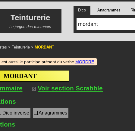
Dico
Anagrammes
Ri
Teinturerie
Le jargon des teinturiers
stes
>
Teinturerie
>
MORDANT
t aussi le participe présent du verbe
MORDRE
.
MORDANT
ommaire
Voir section Scrabble
tions
Dico inverse
Anagrammes
itions