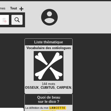
+
mes
Tout
Liste thématique
Vocabulaire des ostéologues
144 mots
OSSEUX
,
CUBITUS
,
CARPIEN
,
…
Quoi de beau
sur le dico ?
La définition du mot
LANCETTE