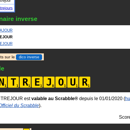
trejour
trejours
naire inverse
AJOUR
EJOUR
EJOUR
ts sur le
dico inverse
le
N
T
R
E
J
O
U
R
NTREJOUR est
valable au Scrabble®
depuis le 01/01/2020 (
hu
Officiel du Scrabble
).
Scor