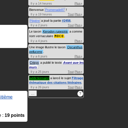
Il y a 14 heures
Plus+
Bienvenue
Promenade87
!
Il y a 19 heures
Tout
Plus+
Pépère
a joué la partie
#2456
.
Il y a 2 jours
Tout
Plus+
Le taxon
Kerodon rupestris
a comme
nom vernaculaire
MOCO
.
Il y a 4 jours
Plus+
Une image illustre le taxon
Oecanthus
pellucens
.
Il y a 6 jours
Plus+
Crisyx
a publié le texte
Avant que les
murs
.
Il y a 25 jours
Tout
Plus+
addictionnaire
a lancé le sujet
Filtrage
thématique des citations littéraires
.
Il y a 26 jours
Tout
Plus+
…
?
itième
e :
19 points