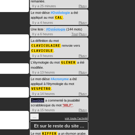
remaniée.
Il y a 25 minutes
Plus+
Le mot-dièse
#Ostéologie
a été
appliqué au mot
CAL
.
Il y a 4 heures
Plus+
Une liste :
#Ostéologie
(144 mots)
Il y a 6 heures
Tout
Plus+
La définition du mot
CLAVICULAIRE
renvoie vers
CLAVICULE
.
Il y a 9 heures
Plus+
L'étymologie du mot
GLÉNER
a été
modifiée.
Il y a 13 heures
Plus+
Le mot-dièse
#Acronyme
a été
appliqué à l'étymologie du mot
VESPÉTRO
.
Il y a 14 heures
Plus+
Swebble
a commenté la jouabilité
scrabblesque du mot
MILF
.
Il y a 15 heures
Plus+
…
voir toute l'activité
Et sur le reste du site …
Le mot
KIFFER
a un étymon arabe.