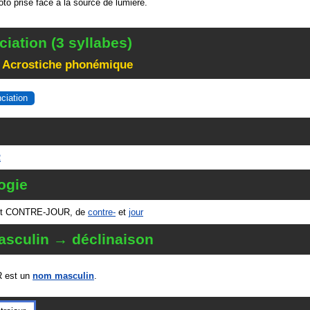
to prise face à la source de lumière.
iation (3 syllabes)
 Acrostiche phonémique
nciation
R
ogie
ot CONTRE-JOUR, de
contre-
et
jour
sculin → déclinaison
 est un
nom masculin
.