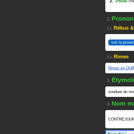
Photo
Pho
#
Prononc
2.
Rébus &
2.1.
voir la prono
Rimes
2.2.
Rimes en OU
Étymol
3.
soudure du m
Nom ma
4.
CONTREJOUR