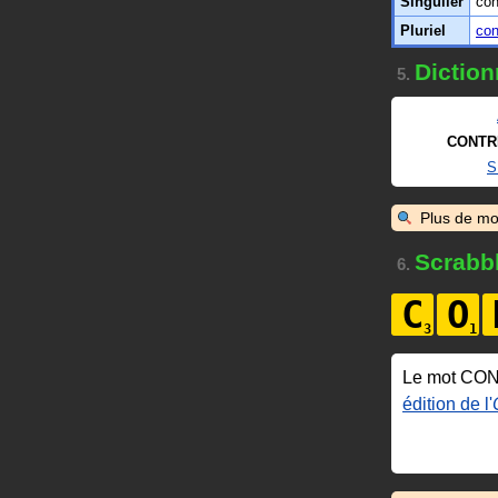
Singulier
con
Pluriel
con
Diction
5.
CONTR
S
Plus de mo
Scrabb
6.
C
O
Le mot CO
édition de l'