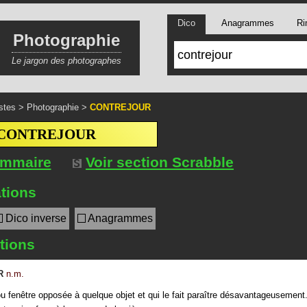
Dico
Anagrammes
Ri
Photographie
Le jargon des photographes
stes
>
Photographie
>
CONTREJOUR
CONTREJOUR
ommaire
Voir section Scrabble
tions
Dico inverse
Anagrammes
itions
R
n.m.
u fenêtre opposée à quelque objet et qui le fait paraître désavantageusement