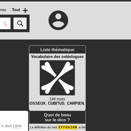
+
mes
Tout
Liste thématique
Vocabulaire des ostéologues
144 mots
OSSEUX
,
CUBITUS
,
CARPIEN
,
…
Quoi de beau
sur le dico ?
.
»
dixit
Littré
La définition du mot
EFFUSION
a été