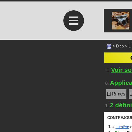
≡
>
Dico
>
Li
Voir s
Applica
0.
Rimes
2 défin
1.
CONTREJOU
«
Lumière
o