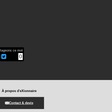
rtageons ce mot
0
À propos d'eXionnaire
Contact & devis