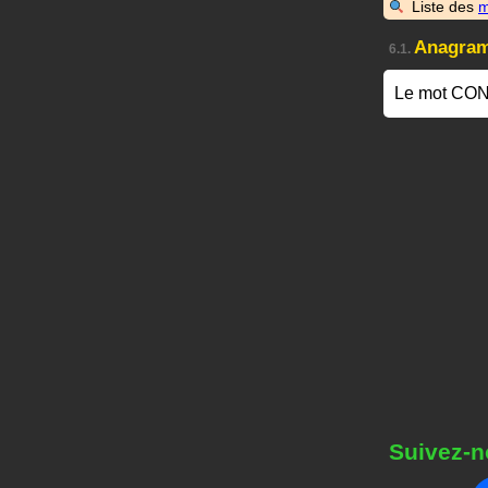
Liste des
m
Anagra
6.1.
Le mot CON
Suivez-n