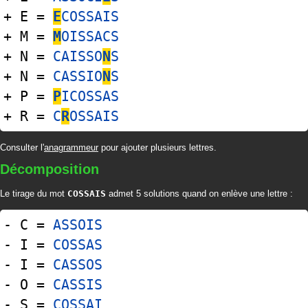
+ E =
E
COSSAIS
+ M =
M
OISSACS
+ N =
CAISSO
N
S
+ N =
CASSIO
N
S
+ P =
P
ICOSSAS
+ R =
C
R
OSSAIS
Consulter l'
anagrammeur
pour ajouter plusieurs lettres.
Décomposition
Le tirage du mot
COSSAIS
admet 5 solutions quand on enlève une lettre :
- C =
ASSOIS
- I =
COSSAS
- I =
CASSOS
- O =
CASSIS
- S =
COSSAI