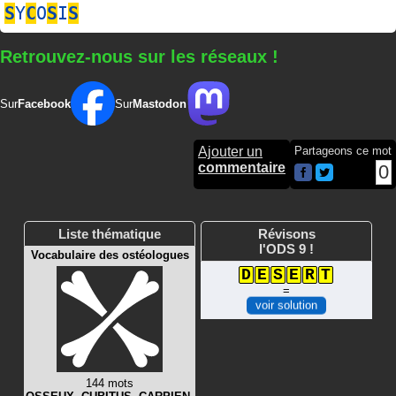
S
Y
C
O
S
I
S
Retrouvez-nous sur les réseaux !
Sur
Facebook
Sur
Mastodon
Ajouter un
Partageons ce mot
commentaire
0
Liste thématique
Révisons
l'ODS 9 !
Vocabulaire des ostéologues
D
E
S
E
R
T
=
voir solution
144 mots