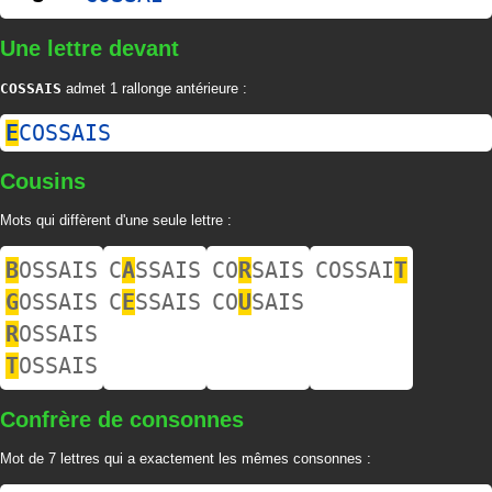
Une lettre devant
COSSAIS
admet 1 rallonge antérieure :
E
COSSAIS
Cousins
Mots qui diffèrent d'une seule lettre :
B
OSSAIS
C
A
SSAIS
CO
R
SAIS
COSSAI
T
G
OSSAIS
C
E
SSAIS
CO
U
SAIS
R
OSSAIS
T
OSSAIS
Confrère de consonnes
Mot de 7 lettres qui a exactement les mêmes consonnes :