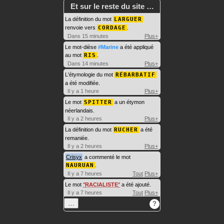
Et sur le reste du site …
La définition du mot
LARGUER
renvoie vers
CORDAGE
.
Dans 15 minutes
Plus+
Le mot-dièse
#Marine
a été appliqué
au mot
RIS
.
Dans 14 minutes
Plus+
L'étymologie du mot
RÉBARBATIF
a été modifiée.
Il y a 1 heure
Plus+
Le mot
SPITTER
a un étymon
néerlandais.
Il y a 2 heures
Plus+
La définition du mot
RUCHER
a été
remaniée.
Il y a 2 heures
Plus+
Crisyx
a commenté le mot
NAURUAN
.
Il y a 7 heures
Tout
Plus+
Le mot
RACIALISTE
a été ajouté.
Il y a 7 heures
Tout
Plus+
…
?