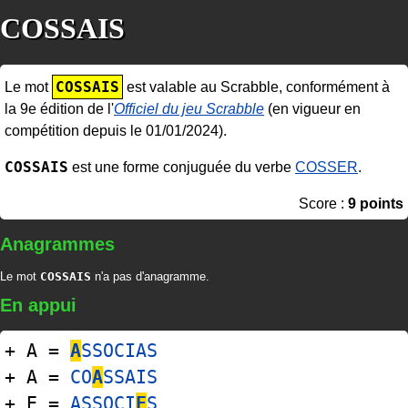
COSSAIS
COSSAIS
Le mot
est valable au Scrabble, conformément à
la 9e édition de l'
Officiel du jeu Scrabble
(en vigueur en
compétition depuis le 01/01/2024).
COSSAIS
est une forme conjuguée du verbe
COSSER
.
Score :
9 points
Anagrammes
Le mot
COSSAIS
n'a pas d'anagramme.
En appui
+ A =
A
SSOCIAS
+ A =
CO
A
SSAIS
+ E =
ASSOCI
E
S