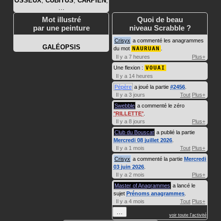
OSSEUX
,
CUBITUS
,
CARPIEN
,
…
Mot illustré
Quoi de beau
par une peinture
niveau Scrabble ?
Crisyx
a commenté les anagrammes
GALÉOPSIS
du mot
NAURUAN
.
Il y a 7 heures
Plus+
Une flexion :
VOUAI
Il y a 14 heures
Pépère
a joué la partie
#2456
.
Il y a 3 jours
Tout
Plus+
Swebble
a commenté le zéro
RILLETTE
.
Il y a 8 jours
Plus+
Club du Bouscat
a publié la partie
Mercredi 08 juillet 2026
.
Il y a 1 mois
Tout
Plus+
Crisyx
a commenté la partie
Mercredi
03 juin 2026
.
Il y a 2 mois
Plus+
Master of Anagrammes
a lancé le
sujet
Prénoms anagrammes
.
Il y a 4 mois
Tout
Plus+
…
voir toute l'activité