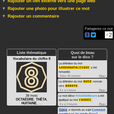
Rajouter un lien externe vers une page web
Rajouter une photo pour illustrer ce mot
Rajouter un commentaire
Partageons ce mot
2
Liste thématique
Quoi de beau
sur le dico ?
Vocabulaire du chiffre 8
La définition du mot
SARDANAPALESQUE
a été
remaniée.
Dans 49 minutes
Plus+
La définition du mot
OUED
renvoie
vers
ARROYO
.
Il y a 1 heure
Plus+
38 mots
Le mot-dièse
#UnitéDeMesure
a été
OCTAÈDRE
,
THÊTA
,
appliqué au mot
COUDÉE
.
HUITAINE
, …
Il y a 3 heures
Plus+
Crisyx
a répondu au sujet
Comment
appelle t-on les ronds d'eau?
.