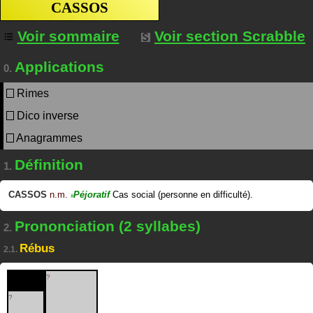
CASSOS
Voir sommaire
Voir section Scrabble
Applications
0.
Rimes
Dico inverse
Anagrammes
Définition
1.
CASSOS
n.m.
Péjoratif
Cas social (personne en difficulté).
#
Prononciation (2 syllabes)
2.
Rébus
2.1.
?
?