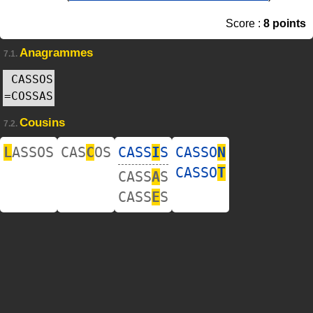
Score :
8 points
Anagrammes
7.1.
CASSOS
=
COSSAS
Cousins
7.2.
L
ASSOS
CAS
C
OS
CASS
I
S
CASSO
N
CASSO
T
CASS
A
S
CASS
E
S