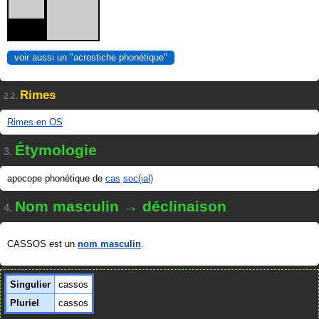
voir aussi un "acrostiche phonétique"
Rimes
2.2.
Rimes en OS
Étymologie
3.
apocope phonétique de
cas
soc(ial)
Nom masculin → déclinaison
4.
CASSOS est un
nom masculin
.
Singulier
cassos
Pluriel
cassos