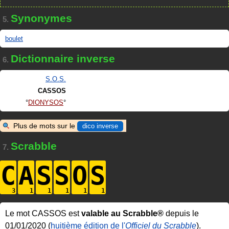
Synonymes
5.
boulet
Dictionnaire inverse
6.
S.O.S.
CASSOS
DIONYSOS
Plus de mots sur le
dico inverse
Scrabble
7.
C
A
S
S
O
S
Le mot CASSOS est
valable au Scrabble®
depuis le
01/01/2020 (
huitième édition de l'
Officiel du Scrabble
).