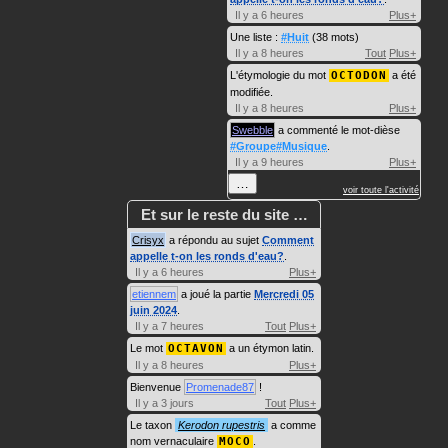
Il y a 6 heures
Plus+
Une liste :
#Huit
(38 mots)
Il y a 8 heures
Tout
Plus+
L'étymologie du mot
OCTODON
a été
modifiée.
Il y a 8 heures
Plus+
Swebble
a commenté le mot-dièse
#Groupe#Musique
.
Il y a 9 heures
Plus+
…
voir toute l'activité
Et sur le reste du site …
Crisyx
a répondu au sujet
Comment
appelle t-on les ronds d'eau?
.
Il y a 6 heures
Plus+
etiennem
a joué la partie
Mercredi 05
juin 2024
.
Il y a 7 heures
Tout
Plus+
Le mot
OCTAVON
a un étymon latin.
Il y a 8 heures
Plus+
Bienvenue
Promenade87
!
Il y a 3 jours
Tout
Plus+
Le taxon
Kerodon rupestris
a comme
nom vernaculaire
MOCO
.