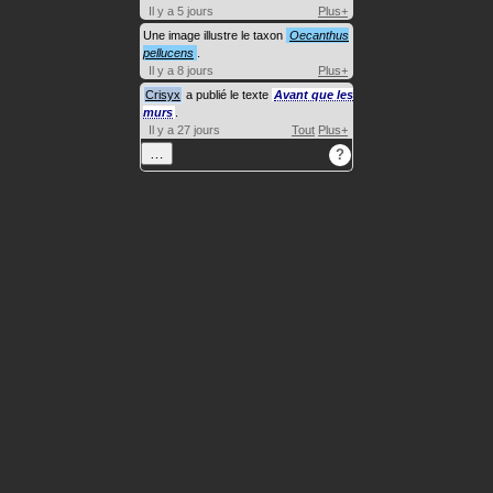
Il y a 5 jours
Plus+
Une image illustre le taxon
Oecanthus
pellucens
.
Il y a 8 jours
Plus+
Crisyx
a publié le texte
Avant que les
murs
.
Il y a 27 jours
Tout
Plus+
…
?