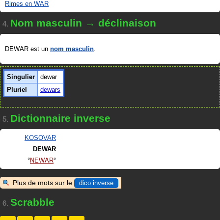
Rimes en WAR
Nom masculin → déclinaison
4.
DEWAR est un
nom masculin
.
Singulier
dewar
Pluriel
dewars
Dictionnaire inverse
5.
KOSOVAR
DEWAR
NEWAR
Plus de mots sur le
dico inverse
Scrabble
6.