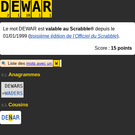
D
E
W
A
R
Le mot DEWAR est
valable au Scrabble®
depuis le
01/01/1999 (
troisième édition de l'
Officiel du Scrabble
).
Score :
15 points
Liste des
mots avec un
W
Anagrammes
6.1.
DEWARS
=
WADERS
Cousins
6.2.
DE
N
AR