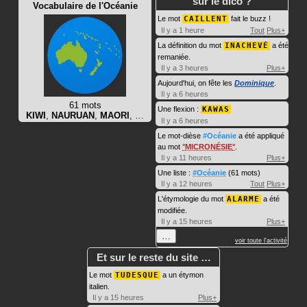
sur le dico ?
Vocabulaire de l'Océanie
Le mot
CAILLENT
fait le buzz !
Il y a 1 heure
Tout
Plus+
La définition du mot
INACHEVÉ
a été
remaniée.
Il y a 3 heures
Plus+
Aujourd'hui, on fête les
Dominique
.
Il y a 6 heures
61 mots
Une flexion :
KAWAS
KIWI
,
NAURUAN
,
MAORI
, …
Il y a 6 heures
Le mot-dièse
#Océanie
a été appliqué
au mot
MICRONÉSIE
.
Il y a 11 heures
Plus+
Une liste :
#Océanie
(61 mots)
Il y a 12 heures
Tout
Plus+
L'étymologie du mot
ALARME
a été
modifiée.
Il y a 15 heures
Plus+
…
voir toute l'activité
Et sur le reste du site …
Le mot
TUDESQUE
a un étymon
italien.
Il y a 15 heures
Plus+