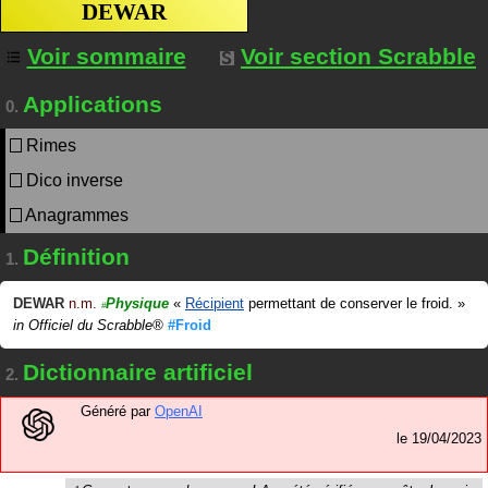
DEWAR
Voir sommaire
Voir section Scrabble
Applications
0.
Rimes
Dico inverse
Anagrammes
Définition
1.
DEWAR
n.m.
Physique
«
Récipient
permettant de conserver le froid.
»
#
in
Officiel du Scrabble®
#Froid
Dictionnaire artificiel
2.
Généré par
OpenAI
le
19/04/2023