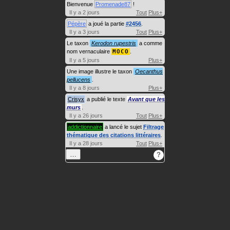
Bienvenue
Promenade87
!
Il y a 2 jours
Tout
Plus+
Pépère
a joué la partie
#2456
.
Il y a 3 jours
Tout
Plus+
Le taxon
Kerodon rupestris
a comme
nom vernaculaire
MOCO
.
Il y a 5 jours
Plus+
Une image illustre le taxon
Oecanthus
pellucens
.
Il y a 8 jours
Plus+
Crisyx
a publié le texte
Avant que les
murs
.
Il y a 26 jours
Tout
Plus+
addictionnaire
a lancé le sujet
Filtrage
thématique des citations littéraires
.
Il y a 28 jours
Tout
Plus+
…
?