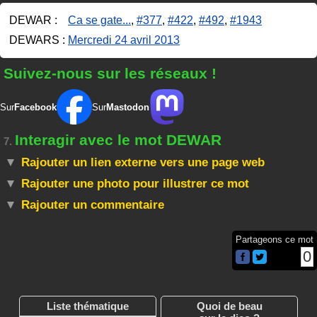
DEWAR :
Ca se gate...
,
#377
,
#422
,
#492
,
#1943
DEWARS :
Mercredi 24 avril 2013
Suivez-nous sur les réseaux !
Sur
Facebook
Sur
Mastodon
Interagir avec le mot DEWAR
7.
Rajouter un lien externe vers une page web
Rajouter une photo pour illustrer ce mot
Rajouter un commentaire
Partageons ce mot
0
Liste thématique
Quoi de beau