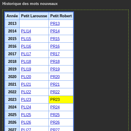
Historique des mots nouveaux
Année
Petit Larousse
Petit Robert
2013
PR13
2014
PLI14
PR14
2015
PLI15
PR15
2016
PLI16
PR16
2017
PLI17
PR17
2018
PLI18
PR18
2019
PLI19
PR19
2020
PLI20
PR20
2021
PLI21
PR21
2022
PLI22
PR22
2023
PLI23
PR23
2024
PLI24
PR24
2025
PLI25
PR25
2026
PLI26
PR26
2027
PLI27
PR27