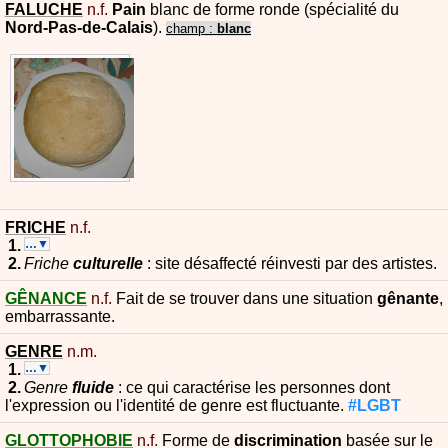
FALUCHE
n.f.
Pain
blanc de forme ronde (spécialité du
Nord-Pas-de-Calais
).
champ :
blanc
FRICHE
n.f.
…▼
Friche
culturelle
: site désaffecté réinvesti par des artistes.
GÊNANCE
n.f.
Fait de se trouver dans une situation
gênante
,
embarrassante.
GENRE
n.m.
…▼
Genre
fluide
: ce qui caractérise les personnes dont
l'expression ou l'identité de genre est fluctuante.
#LGBT
GLOTTOPHOBIE
n.f.
Forme de
discrimination
basée sur le