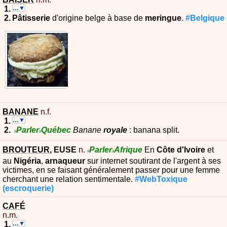
…▼
Pâtisserie
d'origine belge à base de
meringue
.
#Belgique
BANANE
n.f.
…▼
Parler
Québec
Banane
royale
: banana split.
#
#
BROUTEUR
,
EUSE
n.
Parler
Afrique
En
Côte d'Ivoire
et
#
#
au
Nigéria
,
arnaqueur
sur internet soutirant de l'argent à ses
victimes, en se faisant généralement passer pour une femme
cherchant une relation sentimentale.
#WebToxique
(escroquerie)
CAFÉ
n.m.
…▼