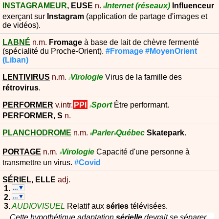
INSTAGRAMEUR
,
EUSE
n.
Internet
(réseaux)
Influenceur
#
exerçant sur
Instagram
(application de partage d'images et
de vidéos).
LABNÉ
n.m.
Fromage
à base de lait de chèvre fermenté
(spécialité du Proche-Orient).
#Fromage
#MoyenOrient
(Liban)
LENTIVIRUS
n.m.
Virologie
Virus de la famille des
#
rétrovirus
.
PERFORMER
v.intr.
PPI
Sport
Être performant.
#
PERFORMER
,
S
n.
PLANCHODROME
n.m.
Parler
Québec
Skatepark
.
#
#
PORTAGE
n.m.
Virologie
Capacité d'une personne à
#
transmettre un virus.
#Covid
SÉRIEL
,
ELLE
adj.
…▼
…▼
AUDIOVISUEL
Relatif aux
séries
télévisées.
Cette hypothétique adaptation
sérielle
devrait se séparer