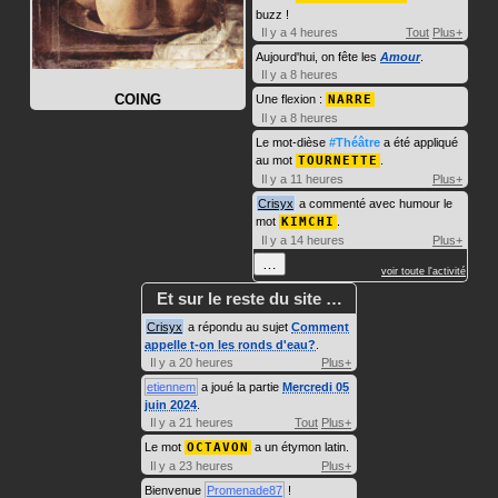
buzz !
Il y a 4 heures
Tout
Plus+
Aujourd'hui, on fête les
Amour
.
Il y a 8 heures
COING
Une flexion :
NARRE
Il y a 8 heures
Le mot-dièse
#Théâtre
a été appliqué
au mot
TOURNETTE
.
Il y a 11 heures
Plus+
Crisyx
a commenté avec humour le
mot
KIMCHI
.
Il y a 14 heures
Plus+
…
voir toute l'activité
Et sur le reste du site …
Crisyx
a répondu au sujet
Comment
appelle t-on les ronds d'eau?
.
Il y a 20 heures
Plus+
etiennem
a joué la partie
Mercredi 05
juin 2024
.
Il y a 21 heures
Tout
Plus+
Le mot
OCTAVON
a un étymon latin.
Il y a 23 heures
Plus+
Bienvenue
Promenade87
!