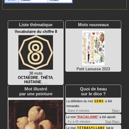
Liste thématique
Mots nouveaux
Vocabulaire du chiffre 8
Petit Larousse 2023
38 mots
OCTAÈDRE
,
THÊTA
,
HUITAINE
, …
Mot illustré
Quoi de beau
par une peinture
sur le dico ?
La définition du mot
GENS
a été
remaniée.
Dans 8 minutes
Plus+
Le mot
RACIALISME
a été ajouté.
Il y a 45 minutes
Tout
Plus+
Le mot
TÉTRASYLLABE
fait le