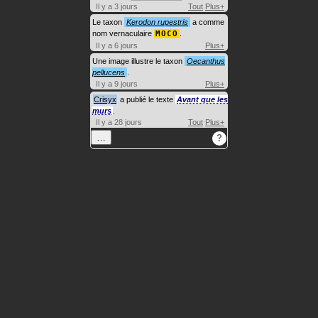
Il y a 3 jours
Tout
Plus+
Le taxon
Kerodon rupestris
a comme
nom vernaculaire
MOCO
.
Il y a 6 jours
Plus+
Une image illustre le taxon
Oecanthus
pellucens
.
Il y a 9 jours
Plus+
Crisyx
a publié le texte
Avant que les
murs
.
Il y a 28 jours
Tout
Plus+
…
?