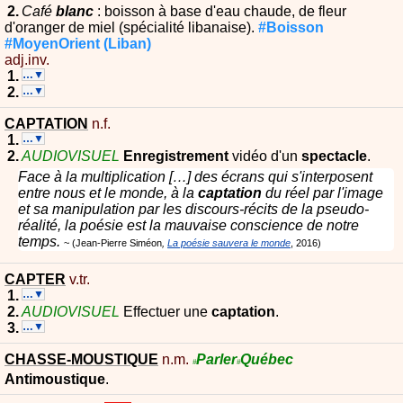
Café
blanc
: boisson à base d'eau chaude, de fleur
d'oranger de miel (spécialité libanaise).
#Boisson
#MoyenOrient
(Liban)
adj.inv.
…▼
…▼
CAPTATION
n.f.
…▼
AUDIOVISUEL
Enregistrement
vidéo d'un
spectacle
.
Face à la multiplication […] des écrans qui s'interposent
entre nous et le monde, à la
captation
du réel par l'image
et sa manipulation par les discours-récits de la pseudo-
réalité, la poésie est la mauvaise conscience de notre
temps.
Jean-Pierre Siméon
La poésie sauvera le monde
2016
CAPTER
v.tr.
…▼
AUDIOVISUEL
Effectuer une
captation
.
…▼
CHASSE-MOUSTIQUE
n.m.
Parler
Québec
#
#
Antimoustique
.