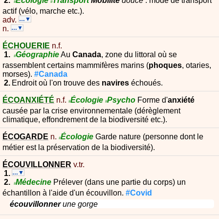
#
#
actif (vélo, marche etc.).
adv.
…▼
n.
…▼
ÉCHOUERIE
n.f.
Géographie
Au
Canada
, zone du littoral où se
#
rassemblent certains mammifères marins (
phoques
, otaries,
morses).
#Canada
Endroit où l'on trouve des
navires
échoués.
ÉCOANXIÉTÉ
n.f.
Écologie
Psycho
Forme d'
anxiété
#
#
causée par la crise environnementale (dérèglement
climatique, effondrement de la biodiversité etc.).
ÉCOGARDE
n.
Écologie
Garde nature (personne dont le
#
métier est la préservation de la biodiversité).
ÉCOUVILLONNER
v.tr.
…▼
Médecine
Prélever (dans une partie du corps) un
#
échantillon à l'aide d'un écouvillon.
#Covid
écouvillonner
une gorge