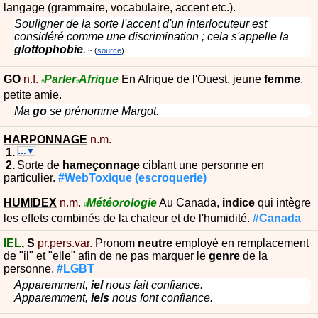
langage (grammaire, vocabulaire, accent etc.).
Souligner de la sorte l'accent d'un interlocuteur est
considéré comme une discrimination ; cela s'appelle la
glottophobie
.
source
GO
n.f.
Parler
Afrique
En Afrique de l'Ouest, jeune
femme
,
#
#
petite amie.
Ma
go
se prénomme Margot.
HARPONNAGE
n.m.
…▼
Sorte de
hameçonnage
ciblant une personne en
particulier.
#WebToxique
(escroquerie)
HUMIDEX
n.m.
Météorologie
Au Canada,
indice
qui intègre
#
les effets combinés de la chaleur et de l'humidité.
#Canada
IEL
,
S
pr.pers.var.
Pronom
neutre
employé en remplacement
de "il" et "elle" afin de ne pas marquer le
genre
de la
personne.
#LGBT
Apparemment,
iel
nous fait confiance.
Apparemment,
iels
nous font confiance.