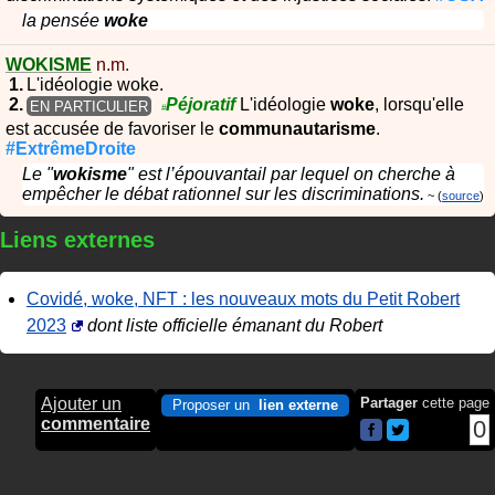
la pensée
woke
WOKISME
n.m.
L'idéologie woke.
Péjoratif
L'idéologie
woke
, lorsqu'elle
EN PARTICULIER
#
est accusée de favoriser le
communautarisme
.
#ExtrêmeDroite
Le "
wokisme
" est l’épouvantail par lequel on cherche à
empêcher le débat rationnel sur les discriminations.
source
Liens externes
Covidé, woke, NFT : les nouveaux mots du Petit Robert
2023
dont liste officielle émanant du Robert
Ajouter un
Partager
cette page
Proposer un
lien externe
commentaire
0