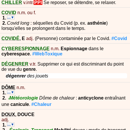
CHILLER
v.intr.
PPI
Se reposer, se détendre, se relaxer.
COVID
n.m. ou f.
…▼
Covid long
: séquelles du Covid (p. ex.
asthénie
)
lorsqu'elles se prolongent dans le temps.
COVIDÉ
,
E
adj.
(Personne) contaminée par le Covid.
#Covid
CYBERESPIONNAGE
n.m.
Espionnage
dans le
cyberespace
.
#WebToxique
DÉGENRER
v.tr.
Supprimer ce qui est discriminant du point
de vue du
genre
.
dégenrer
des jouets
DÔME
n.m.
…▼
Météorologie
Dôme de chaleur
:
anticyclone
entraînant
#
une
canicule
.
#Chaleur
DOUX
,
DOUCE
adj.
…▼
Écologie
Transport
Mobilité
douce
: mode de transport