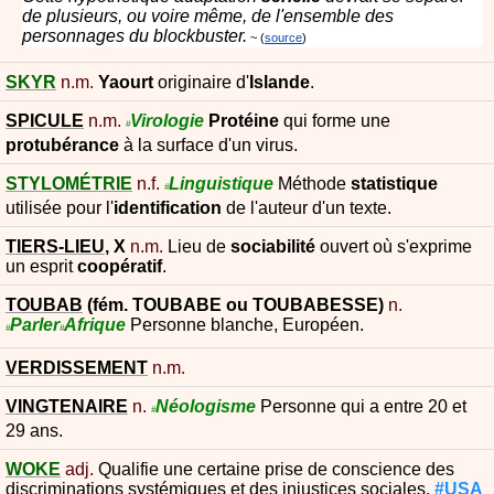
de plusieurs, ou voire même, de l'ensemble des
personnages du blockbuster.
source
SKYR
n.m.
Yaourt
originaire d'
Islande
.
SPICULE
n.m.
Virologie
Protéine
qui forme une
#
protubérance
à la surface d'un virus.
STYLOMÉTRIE
n.f.
Linguistique
Méthode
statistique
#
utilisée pour l'
identification
de l'auteur d'un texte.
TIERS-LIEU
,
X
n.m.
Lieu de
sociabilité
ouvert où s'exprime
un esprit
coopératif
.
TOUBAB
(fém.
TOUBABE
ou
TOUBABESSE
)
n.
Parler
Afrique
Personne blanche, Européen.
#
#
VERDISSEMENT
n.m.
VINGTENAIRE
n.
Néologisme
Personne qui a entre 20 et
#
29 ans.
WOKE
adj.
Qualifie une certaine prise de conscience des
discriminations systémiques et des injustices sociales.
#USA