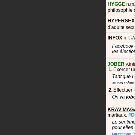
HYGGE
n.m
philosophie
HYPERSEX
d'adulte sexu
INFOX
n.f.
#
Facebook a
les électi
JOBER
v.intr
Exercer un
Tant que l’
Jeunes chômeurs
Effectuer l
On va
job
KRAV-MAG
martiaux.
#D
Le sentime
pour elles
l'anagramme
2