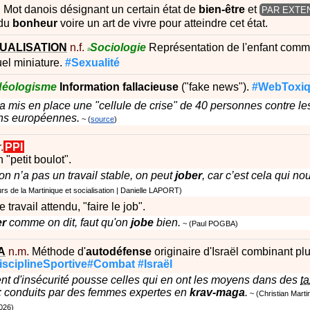
.
Mot danois désignant un certain état de
bien-être
et
PAR EXTE
 du
bonheur
voire un art de vivre pour atteindre cet état.
UALISATION
n.f.
Sociologie
Représentation de l'enfant comm
#
el miniature.
#Sexualité
Néologisme
Information
fallacieuse
("fake news").
#WebToxi
 mis en place une "cellule de crise" de 40 personnes contre l
ons européennes.
source
.
PPI
 "petit boulot".
on n’a pas un travail stable, on peut
jober
, car c’est cela qui no
 de la Martinique et socialisation
|
Danielle LAPORT
e travail attendu, "faire le job".
er
comme on dit, faut qu'on
jobe
bien.
Paul POGBA
A
n.m.
Méthode d'
autodéfense
originaire d'Israël combinant plu
isciplineSportive#Combat
#Israël
nt d'insécurité pousse celles qui en ont les moyens dans des
ta
 : conduits par des femmes expertes en
krav-maga
.
Christian Marti
026