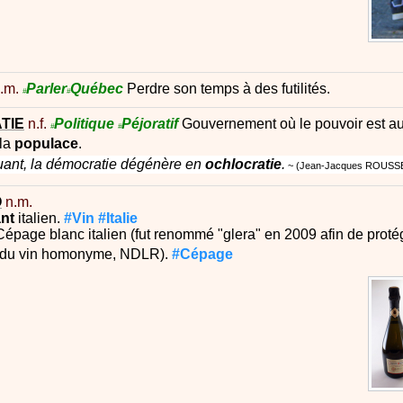
.m.
Parler
Québec
Perdre son temps à des futilités.
#
#
TIE
n.f.
Politique
Péjoratif
Gouvernement où le pouvoir est a
#
#
 la
populace
.
uant, la démocratie dégénère en
ochlocratie
.
Jean-Jacques ROUSS
O
n.m.
ant
italien.
#Vin
#Italie
Cépage blanc italien (fut renommé "glera" en 2009 afin de proté
n du vin homonyme, NDLR).
#Cépage