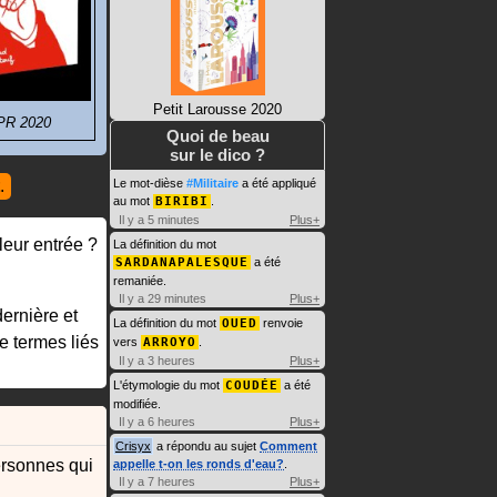
Petit Larousse 2020
 PR 2020
Quoi de beau
sur le dico ?
.
Le mot-dièse
#Militaire
a été appliqué
au mot
BIRIBI
.
Il y a 5 minutes
Plus+
leur entrée ?
La définition du mot
SARDANAPALESQUE
a été
remaniée.
Il y a 29 minutes
Plus+
ernière et
La définition du mot
OUED
renvoie
e termes liés
vers
ARROYO
.
Il y a 3 heures
Plus+
L'étymologie du mot
COUDÉE
a été
modifiée.
Il y a 6 heures
Plus+
Crisyx
a répondu au sujet
Comment
rsonnes qui
appelle t-on les ronds d'eau?
.
Il y a 7 heures
Plus+