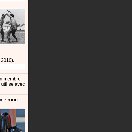
 2010).
'un membre
utilise avec
 une
roue