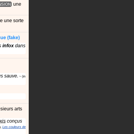
une
NSION
e une sorte
que
(fake)
es
infox
dans
us sauve.
in
sieurs arts
xis
conçus
n
Les couleurs de