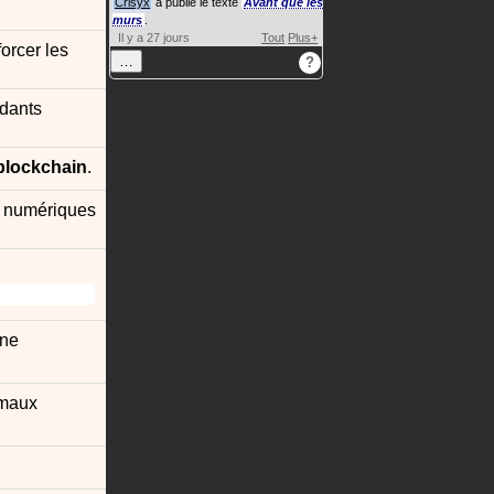
Crisyx
a publié le texte
Avant que les
murs
.
Il y a 27 jours
Tout
Plus+
orcer les
…
?
ndants
blockchain
.
x numériques
une
imaux