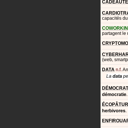
CADEAUT
CARDIOTR
capacités d
COWORKI
partagent l
CRYPTOMO
CYBERHA
(web, smartph
DATA
n.f.
An
La
data
pe
DÉMOCRA
démocratie
.
ÉCOPÂTU
herbivores
.
ENFIROUA