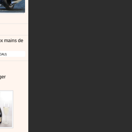
ux mains de
EAU
ger