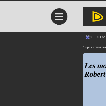
≡
> … >
Foru
Sujets connexe
Les mo
Robert