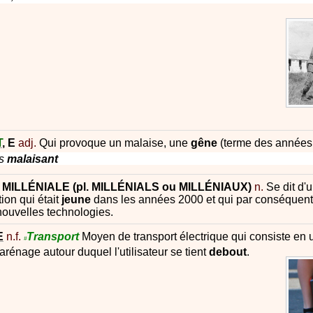
T
,
E
adj.
Qui provoque un malaise, une
gêne
(terme des années
rs
malaisant
,
MILLÉNIALE
(pl.
MILLÉNIALS
ou
MILLÉNIAUX
)
n.
Se dit d
ion qui était
jeune
dans les années 2000 et qui par conséquent 
nouvelles technologies.
E
n.f.
Transport
Moyen de transport électrique qui consiste en
#
rénage autour duquel l'utilisateur se tient
debout
.