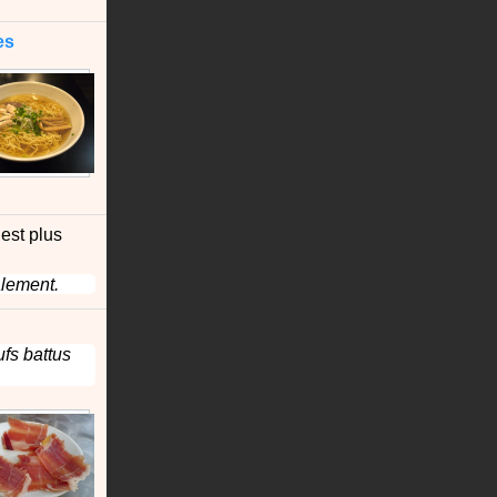
es
 est plus
lement.
fs battus