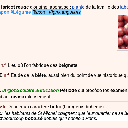
Haricot
rouge
d'origine japonaise ;
plante
de la famille des
fab
apon
#Légume
Taxon :
Vigna angularis
n.f.
Lieu où l'on fabrique des
beignets
.
E
n.f.
Étude de la
bière
, aussi bien du point de vue historique q
.
Argot
Scolaire
Éducation
Période
qui précède les
examen
#
#
#
udiant
révise
intensément.
v.tr.
Donner un caractère
bobo
(bourgeois-bohème).
, les habitants de St Michel craignent que leur quartier ne se
b
est beaucoup
boboïsé
depuis qu'il habite à Paris.