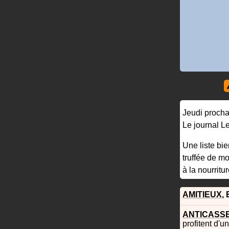
Jeudi prochai
Le journal Le
Une liste bie
truffée de mo
à la nourritu
AMITIEUX
,
ANTICASS
profitent d'u