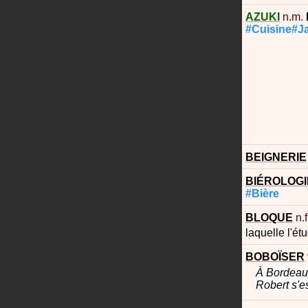
AZUKI
n.m.
#Cuisine#J
BEIGNERIE
BIÉROLOGI
#Bière
BLOQUE
n.f
laquelle l'ét
BOBOÏSER
À Bordeaux
Robert s'