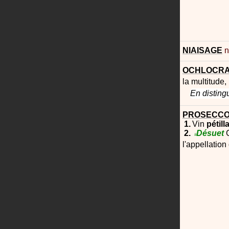
NIAISAGE
n
OCHLOCRA
la multitude,
En disting
PROSECC
Vin
pétill
Désuet
#
l'appellatio