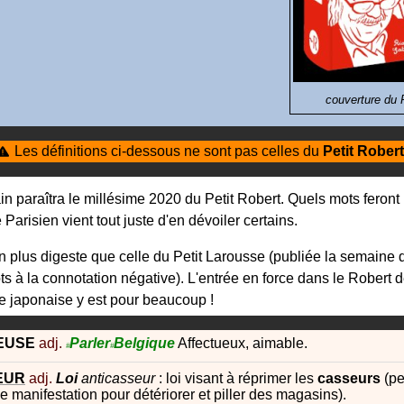
couverture du
Les définitions ci-dessous ne sont pas celles du
Petit Robert
n paraîtra le millésime 2020 du Petit Robert. Quels mots feront 
 Parisien vient tout juste d'en dévoiler certains.
n plus digeste que celle du Petit Larousse (publiée la semaine d
ts à la connotation négative). L'entrée en force dans le Robert d
re japonaise y est pour beaucoup !
EUSE
adj.
Parler
Belgique
Affectueux, aimable.
#
#
EUR
adj.
Loi
anticasseur
: loi visant à réprimer les
casseurs
(pe
ne manifestation pour détériorer et piller des magasins).