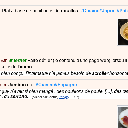
.
Plat à base de bouillon et de
nouilles
.
#Cuisine#Japon
#Pât
v.tr.
Internet
Faire défiler (le contenu d'une page web) lorsqu'il
#
aille de l'
écran
.
e bien conçu, l'internaute n'a jamais besoin de
scroller
horizonta
n.m.
Jambon
cru.
#Cuisine#Espagne
guy n'avait si bien mangé : des bouillons de poule, […], des œu
n, du
serrano
.
Michel del Castillo
Tanguy
1957