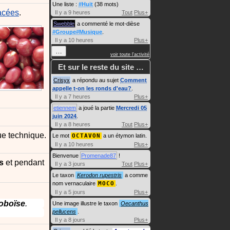
Une liste :
#Huit
(38 mots)
acées
.
Il y a 9 heures
Tout
Plus+
Swebble
a commenté le mot-dièse
#Groupe#Musique
.
Il y a 10 heures
Plus+
…
voir toute l'activité
Et sur le reste du site …
Crisyx
a répondu au sujet
Comment
appelle t-on les ronds d'eau?
.
Il y a 7 heures
Plus+
etiennem
a joué la partie
Mercredi 05
juin 2024
.
Il y a 8 heures
Tout
Plus+
ue technique.
Le mot
OCTAVON
a un étymon latin.
Il y a 10 heures
Plus+
Bienvenue
Promenade87
!
s
et pendant
Il y a 3 jours
Tout
Plus+
Le taxon
Kerodon rupestris
a comme
nom vernaculaire
MOCO
.
Il y a 5 jours
Plus+
oboïse
.
Une image illustre le taxon
Oecanthus
pellucens
.
Il y a 8 jours
Plus+