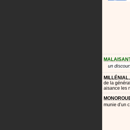
MALAISAN
un discou
MILLÉNIAL
de la générat
aisance les 
MONOROU
munie d'un ca