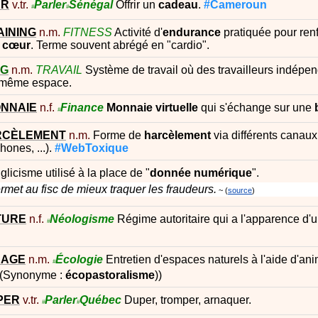
ER
v.tr.
Parler
Sénégal
Offrir un
cadeau
.
#Cameroun
#
#
AINING
n.m.
FITNESS
Activité d'
endurance
pratiquée pour renf
u
cœur
. Terme souvent abrégé en "cardio".
NG
n.m.
TRAVAIL
Système de travail où des travailleurs indépe
e même espace.
NNAIE
n.f.
Finance
Monnaie
virtuelle
qui s'échange sur une
#
RCÈLEMENT
n.m.
Forme de
harcèlement
via différents canau
ones, ...).
#WebToxique
glicisme utilisé à la place de "
donnée
numérique
".
rmet au fisc de mieux traquer les fraudeurs.
source
TURE
n.f.
Néologisme
Régime autoritaire qui a l'apparence d'
#
RAGE
n.m.
Écologie
Entretien d'espaces naturels à l'aide d'an
#
 (Synonyme :
écopastoralisme
))
PER
v.tr.
Parler
Québec
Duper, tromper, arnaquer.
#
#