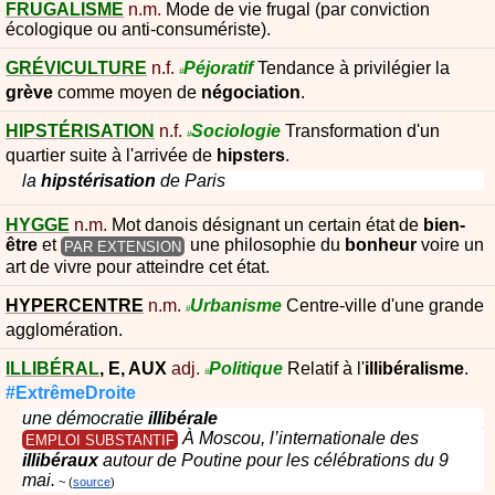
FRUGALISME
n.m.
Mode de vie frugal (par conviction
écologique ou anti-consumériste).
GRÉVICULTURE
n.f.
Péjoratif
Tendance à privilégier la
#
grève
comme moyen de
négociation
.
HIPSTÉRISATION
n.f.
Sociologie
Transformation d'un
#
quartier suite à l'arrivée de
hipsters
.
la
hipstérisation
de Paris
HYGGE
n.m.
Mot danois désignant un certain état de
bien-
être
et
une philosophie du
bonheur
voire un
PAR EXTENSION
art de vivre pour atteindre cet état.
HYPERCENTRE
n.m.
Urbanisme
Centre-ville d'une grande
#
agglomération.
ILLIBÉRAL
,
E
,
AUX
adj.
Politique
Relatif à l'
illibéralisme
.
#
#ExtrêmeDroite
une démocratie
illibérale
À Moscou, l’internationale des
EMPLOI SUBSTANTIF
illibéraux
autour de Poutine pour les célébrations du 9
mai.
source