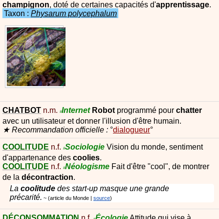
champignon
, doté de certaines capacités d'
apprentissage
.
Taxon :
Physarum polycephalum
CHATBOT
n.m.
Internet
Robot
programmé pour
chatter
#
avec un utilisateur et donner l'illusion d'être humain.
Recommandation officielle :
dialogueur
COOLITUDE
n.f.
Sociologie
Vision du monde, sentiment
#
d'appartenance des
coolies
.
COOLITUDE
n.f.
Néologisme
Fait d'être "cool", de montrer
#
de la
décontraction
.
La
coolitude
des start-up masque une grande
précarité.
article du Monde
|
source
DÉCONSOMMATION
n.f.
Écologie
Attitude qui vise à