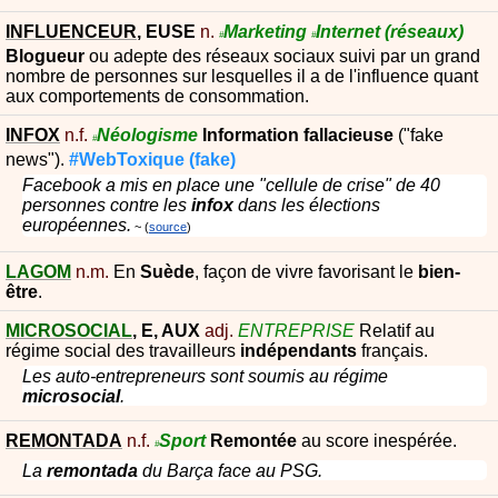
INFLUENCEUR
,
EUSE
n.
Marketing
Internet
(réseaux)
#
#
Blogueur
ou adepte des réseaux sociaux suivi par un grand
nombre de personnes sur lesquelles il a de l'influence quant
aux comportements de consommation.
INFOX
n.f.
Néologisme
Information
fallacieuse
("fake
#
news").
#WebToxique
(fake)
Facebook a mis en place une "cellule de crise" de 40
personnes contre les
infox
dans les élections
européennes.
source
LAGOM
n.m.
En
Suède
, façon de vivre favorisant le
bien-
être
.
MICROSOCIAL
,
E
,
AUX
adj.
ENTREPRISE
Relatif au
régime social des travailleurs
indépendants
français.
Les auto-entrepreneurs sont soumis au régime
microsocial
.
REMONTADA
n.f.
Sport
Remontée
au score inespérée.
#
La
remontada
du Barça face au PSG.