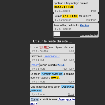
appliqué à l'étymologie du mot
DESSUINTER
.
Il y a 1 heure
Plus+
Le mot
CAILLENT
fait le buzz !
Il y a 2 heures
Tout
Plus+
Aujourd'hui, on fête les
Gaétan
.
Il y a 7 heures
…
voir toute l'activité
Et sur le reste du site …
Le mot
KILBE
a un étymon allemand.
Il y a 2 heures
Plus+
Bienvenue
Promenade87
!
Il y a 1 jour
Tout
Plus+
Pépère
a joué la partie
#2456
.
Il y a 3 jours
Tout
Plus+
Le taxon
Kerodon rupestris
a comme
nom vernaculaire
MOCO
.
Il y a 4 jours
Plus+
Une image illustre le taxon
Oecanthus
pellucens
.
Il y a 7 jours
Plus+
Crisyx
a publié le texte
Avant que les
murs
.