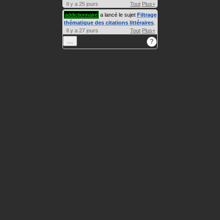
Il y a 25 jours
Tout
Plus+
addictionnaire
a lancé le sujet
Filtrage
thématique des citations littéraires
.
Il y a 27 jours
Tout
Plus+
…
?