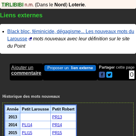
TIRLIBIBI
n.m.
(Dans le
Nord
)
Loterie
.
Liens externes
Black bloc, féminicide, dégagisme... Les nouveaux mots du
Larousse
mots nouveaux avec leur définition sur le site
du Point
Ajouter un
Partager
cette page
Proposer un
lien externe
commentaire
0
Historique des mots nouveaux
Année
Petit Larousse
Petit Robert
2013
PR13
2014
PLI14
PR14
2015
PLI15
PR15