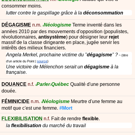
#
consommer moins.
lutter contre le gaspillage grâce à la
déconsommation
DÉGAGISME
n.m.
Néologisme
Terme inventé dans les
#
années 2010 par des mouvements d'opposition (populistes,
révolutionnaires,
antisystème
) pour désigner leur
rejet
massif de la classe dirigeante en place, jugée servir les
intérêts des milieux financiers.
Angela Merkel, prochaine victime du "
dégagisme
" ?
titre
d'un article du Point
|
source
Une victoire de Mélenchon serait un
dégagisme
à la
française.
DOUANCE
n.f.
Parler
Québec
Qualité d'une personne
#
#
douée.
FÉMINICIDE
n.m.
Néologisme
Meurtre d'une femme au
#
motif que c'est une femme.
#Mort
FLEXIBILISATION
n.f.
Fait de rendre
flexible
.
la
flexibilisation
du marché du travail