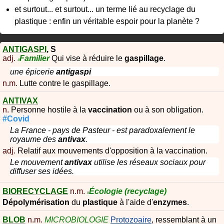
et surtout... et surtout... un terme lié au recyclage du
plastique : enfin un véritable espoir pour la planète ?
ANTIGASPI
,
S
adj.
Familier
Qui vise à réduire le
gaspillage
.
#
une épicerie
antigaspi
n.m.
Lutte contre le gaspillage.
ANTIVAX
n.
Personne hostile à la
vaccination
ou à son obligation.
#Covid
La France - pays de Pasteur - est paradoxalement le
royaume des
antivax
.
adj.
Relatif aux mouvements d'opposition à la vaccination.
Le mouvement
antivax
utilise les réseaux sociaux pour
diffuser ses idées.
BIORECYCLAGE
n.m.
Écologie
(recyclage)
#
Dépolymérisation
du
plastique
à l'aide d'
enzymes
.
BLOB
n.m.
MICROBIOLOGIE
Protozoaire
, ressemblant à un