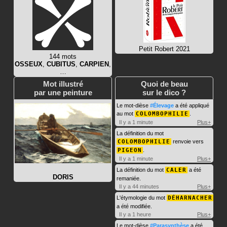
Petit Robert 2021
144 mots
OSSEUX
,
CUBITUS
,
CARPIEN
,
…
Mot illustré
Quoi de beau
par une peinture
sur le dico ?
Le mot-dièse
#Élevage
a été appliqué
au mot
COLOMBOPHILIE
.
Il y a 1 minute
Plus+
La définition du mot
COLOMBOPHILIE
renvoie vers
PIGEON
.
Il y a 1 minute
Plus+
La définition du mot
CALER
a été
DORIS
remaniée.
Il y a 44 minutes
Plus+
L'étymologie du mot
DÉHARNACHER
a été modifiée.
Il y a 1 heure
Plus+
Le mot-dièse
#Parasynthèse
a été