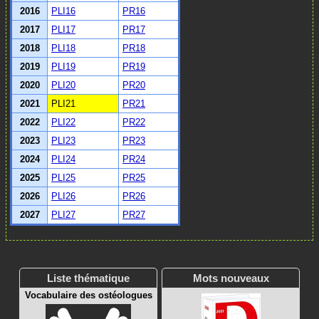
2016
PLI16
PR16
2017
PLI17
PR17
2018
PLI18
PR18
2019
PLI19
PR19
2020
PLI20
PR20
2021
PLI21
PR21
2022
PLI22
PR22
2023
PLI23
PR23
2024
PLI24
PR24
2025
PLI25
PR25
2026
PLI26
PR26
2027
PLI27
PR27
Liste thématique
Mots nouveaux
Vocabulaire des ostéologues