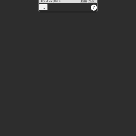
Il y a 27 jours
Tout
Plus+
…
?