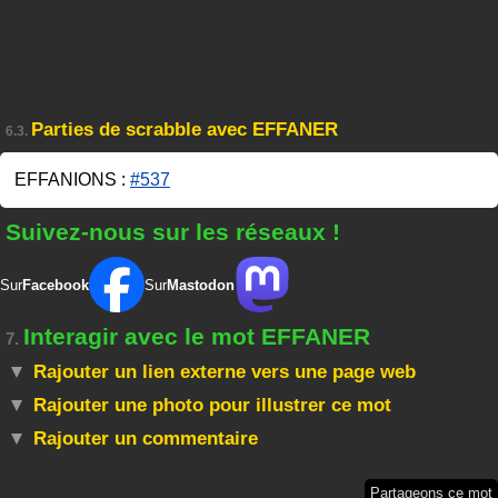
Parties de scrabble avec EFFANER
6.3.
EFFANIONS :
#537
Suivez-nous sur les réseaux !
Sur
Facebook
Sur
Mastodon
Interagir avec le mot EFFANER
7.
Rajouter un lien externe vers une page web
Rajouter une photo pour illustrer ce mot
Rajouter un commentaire
Partageons ce mot