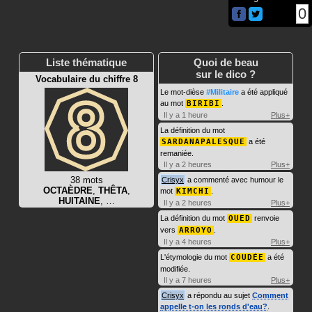
0
Liste thématique
Quoi de beau
sur le dico ?
Vocabulaire du chiffre 8
Le mot-dièse
#Militaire
a été appliqué
au mot
BIRIBI
.
Il y a 1 heure
Plus+
La définition du mot
SARDANAPALESQUE
a été
remaniée.
Il y a 2 heures
Plus+
38 mots
Crisyx
a commenté avec humour le
OCTAÈDRE
,
THÊTA
,
mot
KIMCHI
.
HUITAINE
, …
Il y a 2 heures
Plus+
La définition du mot
OUED
renvoie
vers
ARROYO
.
Il y a 4 heures
Plus+
L'étymologie du mot
COUDÉE
a été
modifiée.
Il y a 7 heures
Plus+
Crisyx
a répondu au sujet
Comment
appelle t-on les ronds d'eau?
.