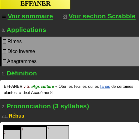
EFFANER
Voir sommaire
Voir section Scrabble
Applications
0.
Rimes
Dico inverse
Anagrammes
Définition
1.
EFFANER
v.tr.
Agriculture
«
Ôter les feuilles ou les
fanes
de certaines
#
plantes.
»
dixit
Académie 8
Prononciation (3 syllabes)
2.
Rébus
2.1.
?
?
?