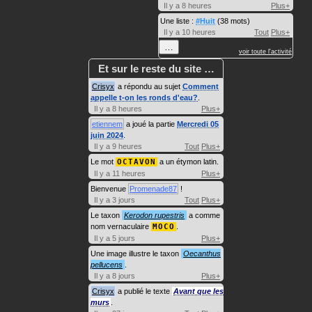
Il y a 8 heures
Plus+
Une liste :
#Huit
(38 mots)
Il y a 10 heures
Tout
Plus+
…
voir toute l'activité
Et sur le reste du site …
Crisyx
a répondu au sujet
Comment
appelle t-on les ronds d'eau?
.
Il y a 8 heures
Plus+
etiennem
a joué la partie
Mercredi 05
juin 2024
.
Il y a 9 heures
Tout
Plus+
Le mot
OCTAVON
a un étymon latin.
Il y a 11 heures
Plus+
Bienvenue
Promenade87
!
Il y a 3 jours
Tout
Plus+
Le taxon
Kerodon rupestris
a comme
nom vernaculaire
MOCO
.
Il y a 5 jours
Plus+
Une image illustre le taxon
Oecanthus
pellucens
.
Il y a 8 jours
Plus+
Crisyx
a publié le texte
Avant que les
murs
.