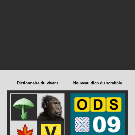
Dictionnaire du vivant
Nouveau dico du scrabble