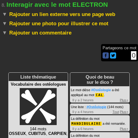
Interagir avec le mot ELECTRON
8.
Rajouter un lien externe vers une page web
Rajouter une photo pour illustrer ce mot
Rajouter un commentaire
Partageons ce mot
0
Liste thématique
Quoi de beau
sur le dico ?
Vocabulaire des ostéologues
Le mot-dièse
#Ostéologie
a été
appliqué au mot
CAL
.
Il y a 2 heures
Plus+
Une liste :
#Ostéologie
(144 mots)
Il y a 4 heures
Tout
Plus+
La définition du mot
MANDIBULAIRE
a été remaniée.
144 mots
Il y a 6 heures
Plus+
OSSEUX
,
CUBITUS
,
CARPIEN
,
La définition du mot