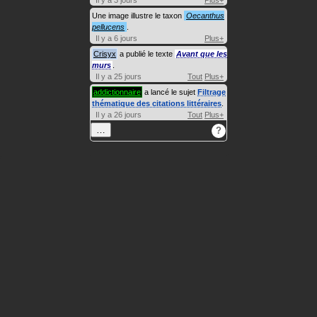
Il y a 3 jours
Plus+
Une image illustre le taxon
Oecanthus
pellucens
.
Il y a 6 jours
Plus+
Crisyx
a publié le texte
Avant que les
murs
.
Il y a 25 jours
Tout
Plus+
addictionnaire
a lancé le sujet
Filtrage
thématique des citations littéraires
.
Il y a 26 jours
Tout
Plus+
…
?