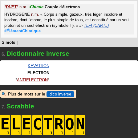
°
DUET
°
n.m.
Chimie
Couple
d'
électrons
.
#
HYDROGÈNE
n.m.
«
Corps simple, gazeux, très léger, incolore et
inodore, dont l'atome, le plus simple de tous, est constitué par un seul
proton et un seul
électron
(symbole H).
»
in
TLFI (CNRTL)
#ÉlémentChimique
2 mots
|
Dictionnaire inverse
6.
KEVATRON
ELECTRON
ANTIELECTRON
Plus de mots sur le
dico inverse
Scrabble
7.
E
L
E
C
T
R
O
N