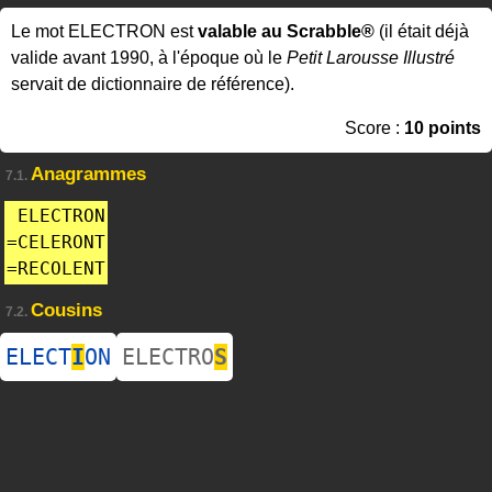
Le mot ELECTRON est
valable au Scrabble®
(il était déjà
valide avant 1990, à l'époque où le
Petit Larousse Illustré
servait de dictionnaire de référence).
Score :
10 points
Anagrammes
7.1.
ELECTRON
=
CELERONT
=
RECOLENT
Cousins
7.2.
ELECT
I
ON
ELECTRO
S