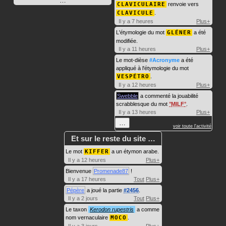
…
CLAVICULAIRE
renvoie vers
CLAVICULE
.
Il y a 7 heures
Plus+
L'étymologie du mot
GLÉNER
a été
modifiée.
Il y a 11 heures
Plus+
Le mot-dièse
#Acronyme
a été
appliqué à l'étymologie du mot
VESPÉTRO
.
Il y a 12 heures
Plus+
Swebble
a commenté la jouabilité
scrabblesque du mot
MILF
.
Il y a 13 heures
Plus+
…
voir toute l'activité
Et sur le reste du site …
Le mot
KIFFER
a un étymon arabe.
Il y a 12 heures
Plus+
Bienvenue
Promenade87
!
Il y a 17 heures
Tout
Plus+
Pépère
a joué la partie
#2456
.
Il y a 2 jours
Tout
Plus+
Le taxon
Kerodon rupestris
a comme
nom vernaculaire
MOCO
.