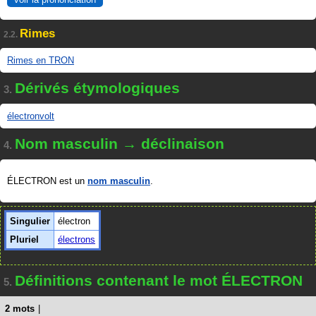
Rimes
2.2.
Rimes en TRON
Dérivés étymologiques
3.
électronvolt
Nom masculin → déclinaison
4.
ÉLECTRON est un
nom masculin
.
Singulier
électron
Pluriel
électrons
Définitions contenant le mot ÉLECTRON
5.
2 mots
|