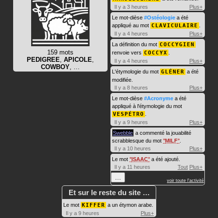
Il y a 3 heures
Plus+
Le mot-dièse
#Ostéologie
a été
appliqué au mot
CLAVICULAIRE
.
Il y a 4 heures
Plus+
La définition du mot
COCCYGIEN
159 mots
renvoie vers
COCCYX
.
PEDIGREE
,
APICOLE
,
Il y a 4 heures
Plus+
COWBOY
, …
L'étymologie du mot
GLÉNER
a été
modifiée.
Il y a 8 heures
Plus+
Le mot-dièse
#Acronyme
a été
appliqué à l'étymologie du mot
VESPÉTRO
.
Il y a 9 heures
Plus+
Swebble
a commenté la jouabilité
scrabblesque du mot
MILF
.
Il y a 10 heures
Plus+
Le mot
ISAAC
a été ajouté.
Il y a 11 heures
Tout
Plus+
…
voir toute l'activité
Et sur le reste du site …
Le mot
KIFFER
a un étymon arabe.
Il y a 9 heures
Plus+