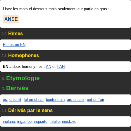
Lisez les mots ci-dessous mais seulement leur partie en gras :
AN
SE
Rimes
2.2.
Rimes en EN
Homophones
2.3.
EN
a deux homonymes :
AN
et
HAN
.
Étymologie
3.
Dérivés
4.
ès
,
chienlit
,
fol-en-christ
,
boutentrain
,
arc-en-ciel
,
pet-en-l'air
Dérivés par le sens
4.1.
inplano
,
ingambe
,
inquarto
,
infolio
,
inoctavo