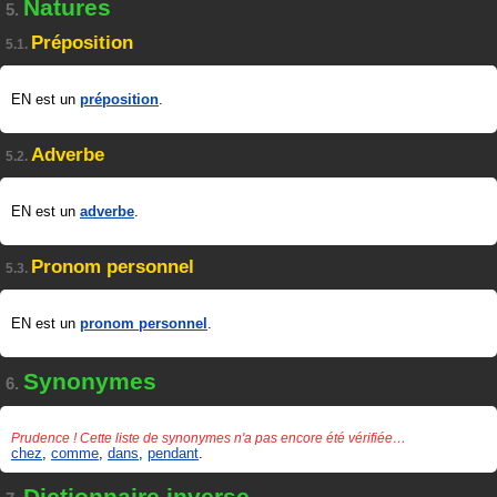
Natures
5.
Préposition
5.1.
EN est un
préposition
.
Adverbe
5.2.
EN est un
adverbe
.
Pronom personnel
5.3.
EN est un
pronom personnel
.
Synonymes
6.
Prudence ! Cette liste de synonymes n'a pas encore été vérifiée…
chez
,
comme
,
dans
,
pendant
.
Dictionnaire inverse