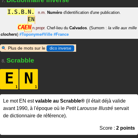
7.
I
.
S
.
B
.
N
.
n.m.
Numéro
d'identification d'une publication.
E
N
C
A
E
N
n.propr.
Chef-lieu du
Calvados
. (Surnom :
la ville aux mille
clochers
)
#Toponyme#Ville
#France
Plus de mots sur le
dico inverse
Scrabble
8.
E
N
Le mot EN est
valable au Scrabble®
(il était déjà valide
avant 1990, à l'époque où le
Petit Larousse Illustré
servait
de dictionnaire de référence).
Score :
2 points