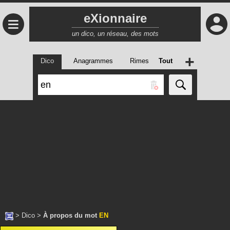
eXionnaire
≡
un dico, un réseau, des mots
+
Dico
Anagrammes
Rimes
Tout
>
Dico
>
À propos du mot
EN