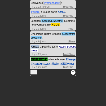
Bienvenue
Promenade87
!
Il y a 14 heures
Tout
Plus+
Pépère
a joué la partie
#2456
.
Il y a 2 jours
Tout
Plus+
Le taxon
Kerodon rupestris
a comme
nom vernaculaire
MOCO
.
Il y a 3 jours
Plus+
Une image illustre le taxon
Oecanthus
pellucens
.
Il y a 6 jours
Plus+
Crisyx
a publié le texte
Avant que les
murs
.
Il y a 25 jours
Tout
Plus+
addictionnaire
a lancé le sujet
Filtrage
thématique des citations littéraires
.
Il y a 26 jours
Tout
Plus+
…
?