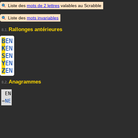
Liste des
mots de 2 lettres
valables au Scrabble
Liste des
mots invariables
Rallonges antérieures
8.1.
B
EN
K
EN
S
EN
Y
EN
Z
EN
Anagrammes
8.2.
EN
=
NE