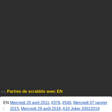
Parties de scrabble avec EN
8.3.
EN
Mercredi 20 avril 2011
,
#376
,
#540
,
Mercredi 07 janvier
:
2015
,
Mercredi 29 août 2018
,
A10 Joker 20022019