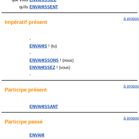
qu'ils
ENVAHISSENT
à propos
Impératif
présent
-
ENVAHIS
! (tu)
-
ENVAHISSONS
! (nous)
ENVAHISSEZ
! (vous)
-
à propos
Participe
présent
ENVAHISSANT
à propos
Participe
passé
ENVAHI