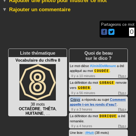
Rajouter une photo pour illustrer ce mot
Rajouter un commentaire
Partageons ce mot
0
Liste thématique
Quoi de beau
sur le dico ?
Vocabulaire du chiffre 8
Le mot-dièse
#UnitéDeMesure
a été
appliqué au mot
COUDÉE
.
Il y a 10 minutes
Plus+
La définition du mot
GOBAGE
renvoie
vers
GOBER
.
Il y a 56 minutes
Plus+
Crisyx
a répondu au sujet
Comment
38 mots
appelle t-on les ronds d'eau?
.
OCTAÈDRE
,
THÊTA
,
Il y a 3 heures
Plus+
HUITAINE
, …
La définition du mot
DORIQUE
a été
remaniée.
Il y a 4 heures
Plus+
Une liste :
#Huit
(38 mots)