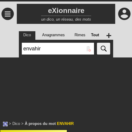
eXionnaire
≡
un dico, un réseau, des mots
+
Dico
Anagrammes
Rimes
Tout
>
Dico
>
À propos du mot
ENVAHIR