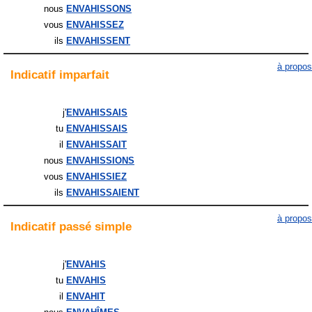
nous
ENVAHISSONS
vous
ENVAHISSEZ
ils
ENVAHISSENT
à propos
Indicatif
imparfait
j'
ENVAHISSAIS
tu
ENVAHISSAIS
il
ENVAHISSAIT
nous
ENVAHISSIONS
vous
ENVAHISSIEZ
ils
ENVAHISSAIENT
à propos
Indicatif
passé simple
j'
ENVAHIS
tu
ENVAHIS
il
ENVAHIT