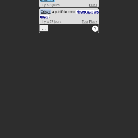
Il y a 8 jours
Plus+
Crisyx
a publié le texte
Avant que les
murs
.
Il y a 27 jours
Tout
Plus+
…
?