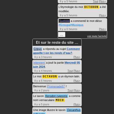
Il y a 5 heures
Tout
Plus+
L'étymologie du mot
OCTODON
a été
modifiée.
Il y a 5 heures
Plus+
Swebble
a commenté le mot-dièse
#Groupe#Musique
.
Il y a 6 heures
Plus+
…
voir toute l'activité
Et sur le reste du site …
Crisyx
a répondu au sujet
Comment
appelle t-on les ronds d'eau?
.
Il y a 3 heures
Plus+
etiennem
a joué la partie
Mercredi 05
juin 2024
.
Il y a 4 heures
Tout
Plus+
Le mot
OCTAVON
a un étymon latin.
Il y a 6 heures
Plus+
Bienvenue
Promenade87
!
Il y a 2 jours
Tout
Plus+
Le taxon
Kerodon rupestris
a comme
nom vernaculaire
MOCO
.
Il y a 5 jours
Plus+
Une image illustre le taxon
Oecanthus
pellucens
.