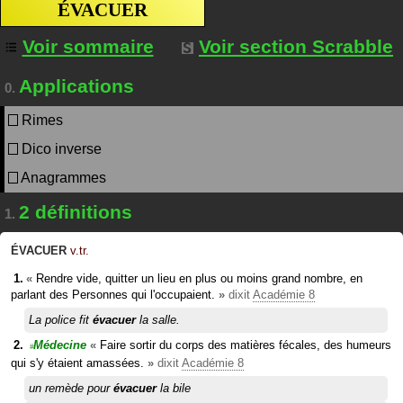
ÉVACUER
Voir sommaire
Voir section Scrabble
Applications
0.
Rimes
Dico inverse
Anagrammes
2 définitions
1.
ÉVACUER
v.tr.
«
Rendre vide, quitter un lieu en plus ou moins grand nombre, en
parlant des Personnes qui l'occupaient.
»
dixit
Académie 8
La police fit
évacuer
la salle.
Médecine
«
Faire sortir du corps des matières fécales, des humeurs
#
qui s'y étaient amassées.
»
dixit
Académie 8
un remède pour
évacuer
la bile