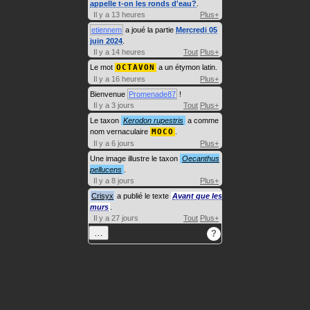
appelle t-on les ronds d'eau?
.
Il y a 13 heures
Plus+
etiennem
a joué la partie
Mercredi 05
juin 2024
.
Il y a 14 heures
Tout
Plus+
Le mot
OCTAVON
a un étymon latin.
Il y a 16 heures
Plus+
Bienvenue
Promenade87
!
Il y a 3 jours
Tout
Plus+
Le taxon
Kerodon rupestris
a comme
nom vernaculaire
MOCO
.
Il y a 6 jours
Plus+
Une image illustre le taxon
Oecanthus
pellucens
.
Il y a 8 jours
Plus+
Crisyx
a publié le texte
Avant que les
murs
.
Il y a 27 jours
Tout
Plus+
…
?