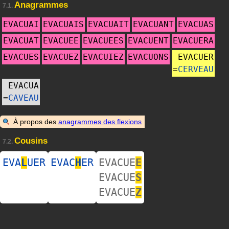
Anagrammes
7.1.
EVACUAI
EVACUAIS
EVACUAIT
EVACUANT
EVACUAS
EVACUAT
EVACUEE
EVACUEES
EVACUENT
EVACUERA
EVACUES
EVACUEZ
EVACUIEZ
EVACUONS
EVACUER
=
CERVEAU
EVACUA
=
CAVEAU
À propos des
anagrammes des flexions
Cousins
7.2.
EVA
L
UER
EVAC
H
ER
EVACUE
E
EVACUE
S
EVACUE
Z