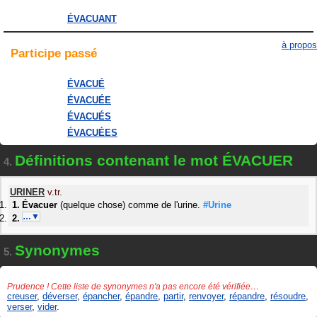
ÉVACUANT
à propos
Participe
passé
ÉVACUÉ
ÉVACUÉE
ÉVACUÉS
ÉVACUÉES
Définitions contenant le mot ÉVACUER
4.
URINER
v.tr.
Évacuer
(quelque chose) comme de l'urine.
#Urine
…▼
Synonymes
5.
Prudence ! Cette liste de synonymes n'a pas encore été vérifiée…
creuser
,
déverser
,
épancher
,
épandre
,
partir
,
renvoyer
,
répandre
,
résoudre
,
verser
,
vider
.