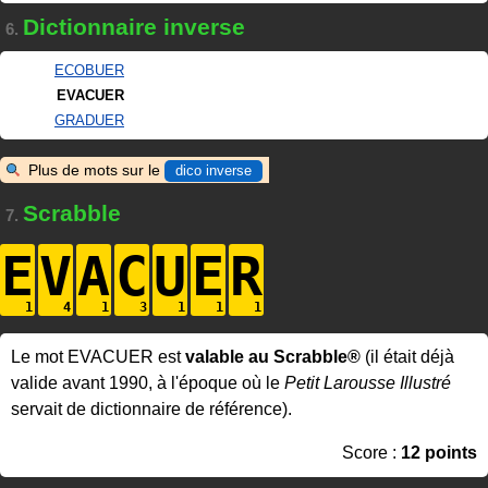
Dictionnaire inverse
6.
ECOBUER
EVACUER
GRADUER
Plus de mots sur le
dico inverse
Scrabble
7.
E
V
A
C
U
E
R
Le mot EVACUER est
valable au Scrabble®
(il était déjà
valide avant 1990, à l'époque où le
Petit Larousse Illustré
servait de dictionnaire de référence).
Score :
12 points