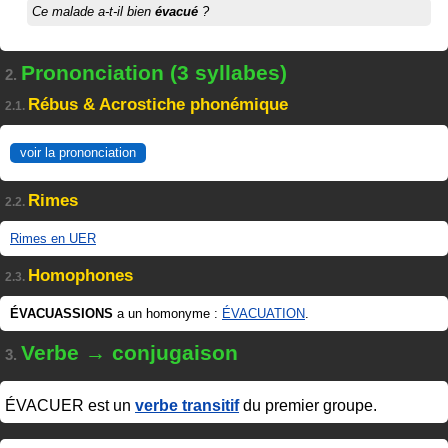
Ce malade a-t-il bien
évacué
?
Prononciation (3 syllabes)
2.
Rébus & Acrostiche phonémique
2.1.
voir la prononciation
Rimes
2.2.
Rimes en UER
Homophones
2.3.
ÉVACUASSIONS
a un homonyme :
ÉVACUATION
.
Verbe → conjugaison
3.
ÉVACUER
est un
verbe transitif
du premier groupe.