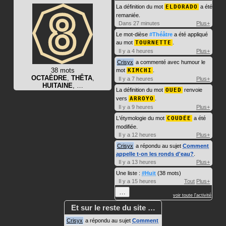
La définition du mot
ELDORADO
a été
remaniée.
Dans 27 minutes
Plus+
Le mot-dièse
#Théâtre
a été appliqué
au mot
TOURNETTE
.
Il y a 4 heures
Plus+
Crisyx
a commenté avec humour le
38 mots
mot
KIMCHI
.
OCTAÈDRE
,
THÊTA
,
Il y a 7 heures
Plus+
HUITAINE
, …
La définition du mot
OUED
renvoie
vers
ARROYO
.
Il y a 9 heures
Plus+
L'étymologie du mot
COUDÉE
a été
modifiée.
Il y a 12 heures
Plus+
Crisyx
a répondu au sujet
Comment
appelle t-on les ronds d'eau?
.
Il y a 13 heures
Plus+
Une liste :
#Huit
(38 mots)
Il y a 15 heures
Tout
Plus+
…
voir toute l'activité
Et sur le reste du site …
Crisyx
a répondu au sujet
Comment