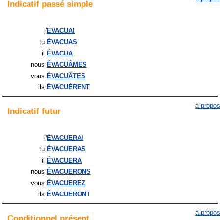
Indicatif
passé simple
j'
ÉVACUAI
tu
ÉVACUAS
il
ÉVACUA
nous
ÉVACUÂMES
vous
ÉVACUÂTES
ils
ÉVACUÈRENT
à propos
Indicatif
futur
j'
ÉVACUERAI
tu
ÉVACUERAS
il
ÉVACUERA
nous
ÉVACUERONS
vous
ÉVACUEREZ
ils
ÉVACUERONT
à propos
Conditionnel
présent