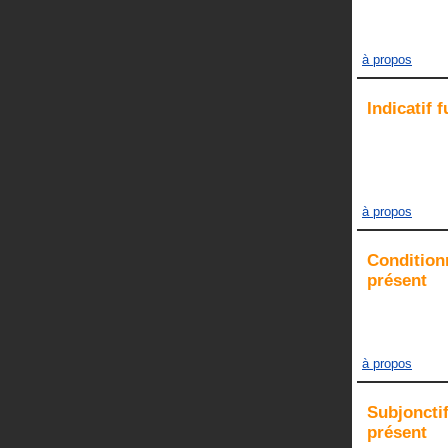
à propos
Indicatif
f
à propos
Condition
présent
à propos
Subjoncti
présent