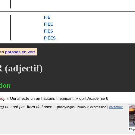
FIÉ
FIÉE
FIÉS
FIÉES
des
phrases en vert
 (adjectif)
tion
adj.
«
Qui affecte un air hautain, méprisant.
»
dixit
Académie 8
tes
ne sont pas
fiers
de Lance.
funnylingus
|
humour, expression
|
en savoir
Obje