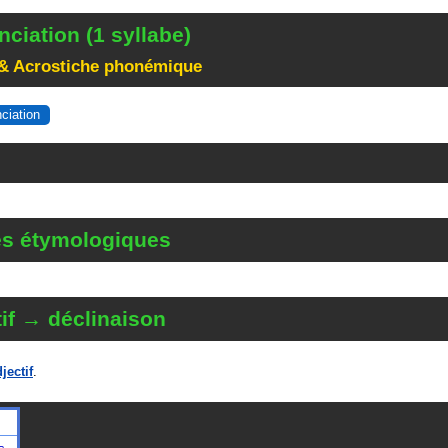
ciation (1 syllabe)
& Acrostiche phonémique
nciation
és étymologiques
if → déclinaison
jectif
.