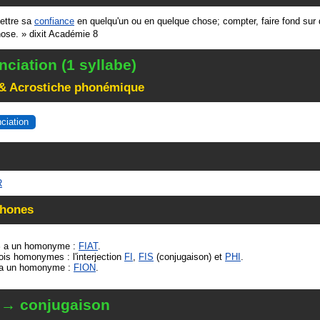
ettre sa
confiance
en quelqu'un ou en quelque chose; compter, faire fond sur 
hose.
»
dixit
Académie 8
ciation (1 syllabe)
& Acrostiche phonémique
nciation
R
hones
S
a un homonyme :
FIAT
.
ois homonymes : l'interjection
FI
,
FIS
(conjugaison) et
PHI
.
a un homonyme :
FION
.
 → conjugaison