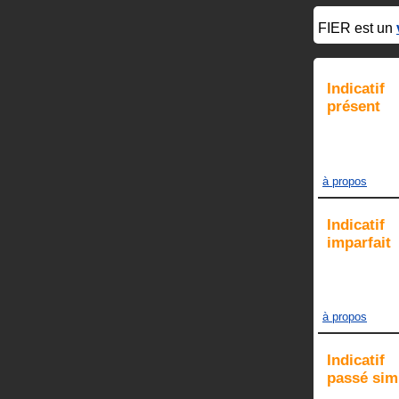
FIER
est un
Indicatif
présent
à propos
Indicatif
imparfait
à propos
Indicatif
passé sim