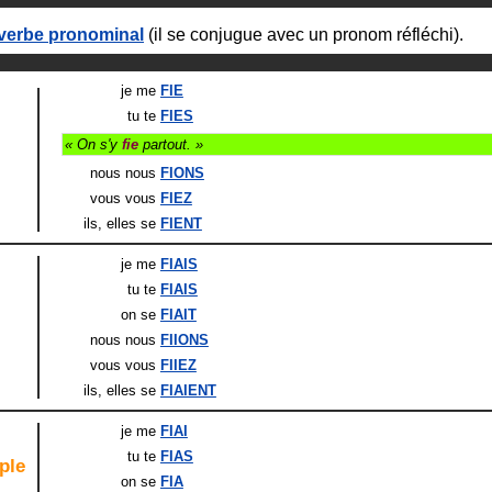
verbe pronominal
(il se conjugue avec un pronom réfléchi).
je me
FIE
tu te
FIES
« On s'y
fie
partout. »
nous nous
FIONS
vous vous
FIEZ
ils
, elles
se
FIENT
je me
FIAIS
tu te
FIAIS
on se
FIAIT
nous nous
FIIONS
vous vous
FIIEZ
ils
, elles
se
FIAIENT
je me
FIAI
tu te
FIAS
ple
on se
FIA