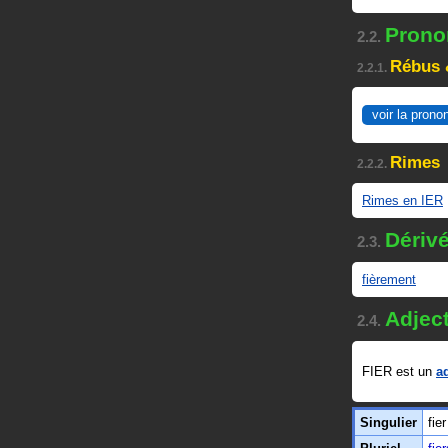
Pronon
2.2.
Rébus 
2.2.1.
voir la prono
Rimes
2.2.2.
Rimes en IER
Dériv
2.3.
fièrement
Adject
2.4.
FIER est un
ad
Singulier
fier