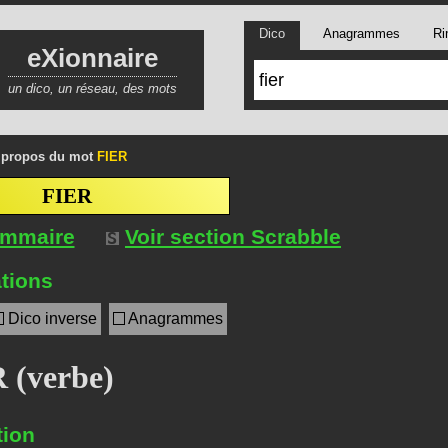
Dico
Anagrammes
Ri
eXionnaire
un dico, un réseau, des mots
 propos du mot
FIER
FIER
ommaire
Voir section Scrabble
tions
Dico inverse
Anagrammes
 (verbe)
tion