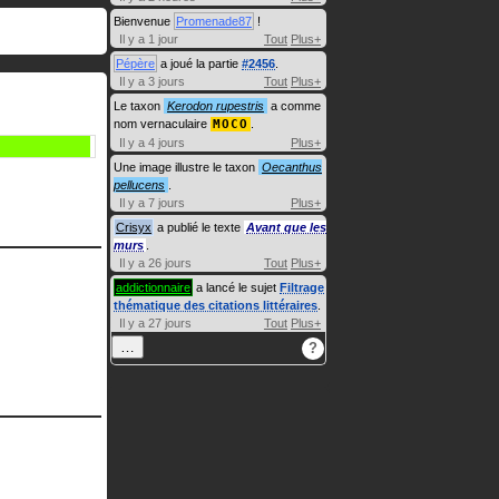
Bienvenue
Promenade87
!
Il y a 1 jour
Tout
Plus+
Pépère
a joué la partie
#2456
.
Il y a 3 jours
Tout
Plus+
Le taxon
Kerodon rupestris
a comme
nom vernaculaire
MOCO
.
Il y a 4 jours
Plus+
Une image illustre le taxon
Oecanthus
pellucens
.
Il y a 7 jours
Plus+
Crisyx
a publié le texte
Avant que les
murs
.
Il y a 26 jours
Tout
Plus+
addictionnaire
a lancé le sujet
Filtrage
thématique des citations littéraires
.
Il y a 27 jours
Tout
Plus+
…
?