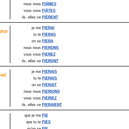
nous nous
FIÂMES
vous vous
FIÂTES
ils
, elles
se
FIÈRENT
je me
FIERAI
utur
tu te
FIERAS
on se
FIERA
nous nous
FIERONS
vous vous
FIEREZ
ils
, elles
se
FIERONT
je me
FIERAIS
nel
tu te
FIERAIS
on se
FIERAIT
nous nous
FIERIONS
vous vous
FIERIEZ
ils
, elles
se
FIERAIENT
que je me
FIE
f
que tu te
FIES
qu'on se
FIE