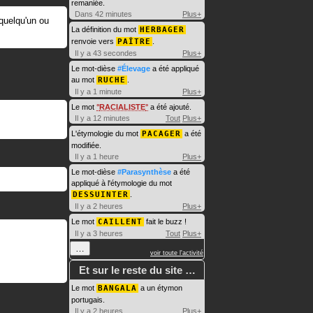
remaniée.
Dans 42 minutes
Plus+
quelqu'un ou
La définition du mot
HERBAGER
renvoie vers
PAÎTRE
.
Il y a 43 secondes
Plus+
Le mot-dièse
#Élevage
a été appliqué
au mot
RUCHE
.
Il y a 1 minute
Plus+
Le mot
RACIALISTE
a été ajouté.
Il y a 12 minutes
Tout
Plus+
L'étymologie du mot
PACAGER
a été
modifiée.
Il y a 1 heure
Plus+
Le mot-dièse
#Parasynthèse
a été
appliqué à l'étymologie du mot
DESSUINTER
.
Il y a 2 heures
Plus+
Le mot
CAILLENT
fait le buzz !
Il y a 3 heures
Tout
Plus+
…
voir toute l'activité
Et sur le reste du site …
Le mot
BANGALA
a un étymon
portugais.
Il y a 2 heures
Plus+