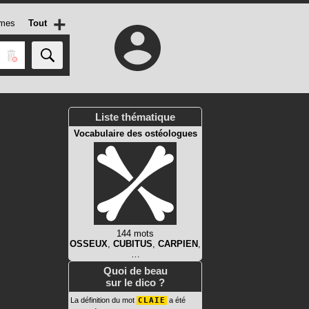
+
mes
Tout
Liste thématique
Vocabulaire des ostéologues
144 mots
OSSEUX
,
CUBITUS
,
CARPIEN
,
…
Quoi de beau
sur le dico ?
La définition du mot
CLAIE
a été