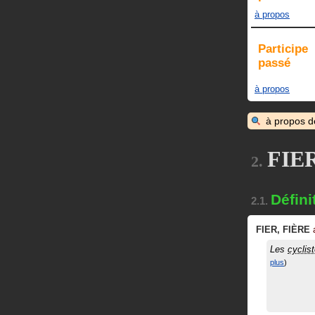
à propos
Participe
passé
à propos
à propos 
FIER
2.
Défini
2.1.
FIER
,
FIÈRE
Les
cyclis
plus