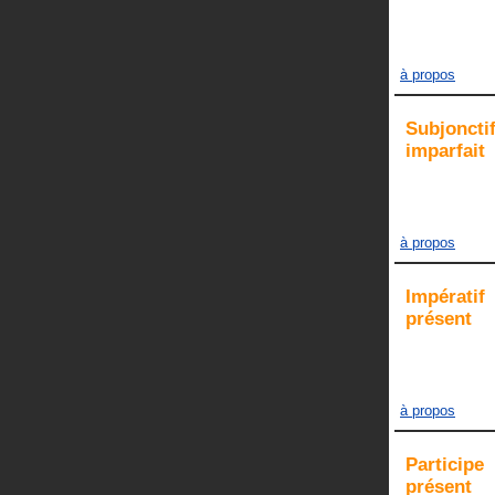
à propos
Subjoncti
imparfait
à propos
Impératif
présent
à propos
Participe
présent