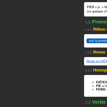
FIER
v.pr.
«
M
sur quelque c
Pronon
1.2.
Rébus 
1.2.1.
voir la prono
Rimes
1.2.2.
Rimes en FIE
Homop
1.2.3.
FIÂTE
FIE
a tr
FIONS
Verbe
1.3.