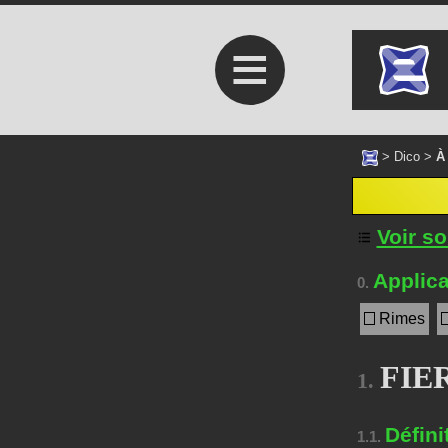
≡
>
Dico
>
À
Voir s
Applica
0.
Rimes
FIER
1.
Défini
1.1.