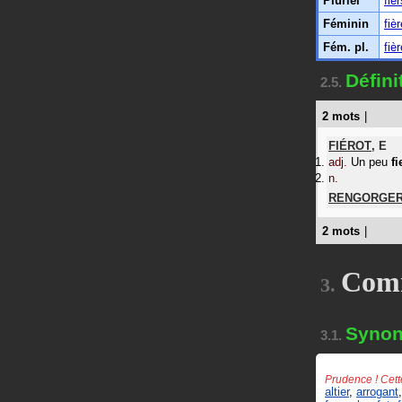
Pluriel
fier
Féminin
fièr
Fém. pl.
fiè
Défini
2.5.
2 mots
|
FIÉROT
,
E
adj.
Un peu
fi
n.
RENGORGE
2 mots
|
Com
3.
Syno
3.1.
Prudence ! Cett
altier
,
arrogant