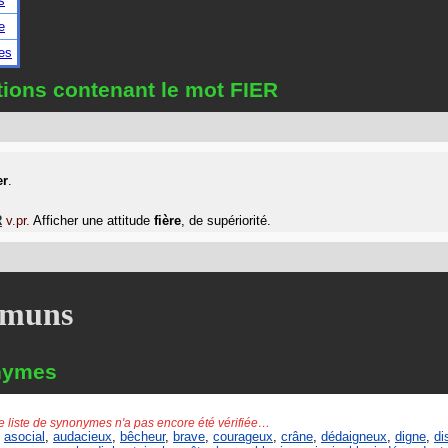
s
e
res
tions contenant le mot FIER
er
.
R
v.pr.
Afficher une attitude
fière
, de supériorité.
muns
nymes
e liste de synonymes n'a pas encore été vérifiée…
,
asocial
,
audacieux
,
bêcheur
,
brave
,
courageux
,
crâne
,
dédaigneux
,
digne
,
di