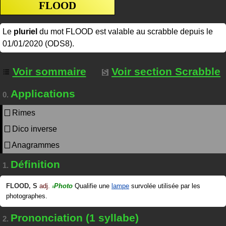
FLOOD
Le
pluriel
du mot FLOOD est valable au scrabble depuis le
01/01/2020 (ODS8).
Voir sommaire
Voir section Scrabble
Applications
0.
Rimes
Dico inverse
Anagrammes
Définition
1.
FLOOD
,
S
adj.
Photo
Qualifie une
lampe
survolée utilisée par les
#
photographes.
Prononciation (1 syllabe)
2.