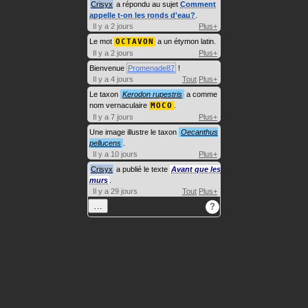
Crisyx
a répondu au sujet
Comment
appelle t-on les ronds d'eau?
.
Il y a 2 jours
Plus+
Le mot
OCTAVON
a un étymon latin.
Il y a 2 jours
Plus+
Bienvenue
Promenade87
!
Il y a 4 jours
Tout
Plus+
Le taxon
Kerodon rupestris
a comme
nom vernaculaire
MOCO
.
Il y a 7 jours
Plus+
Une image illustre le taxon
Oecanthus
pellucens
.
Il y a 10 jours
Plus+
Crisyx
a publié le texte
Avant que les
murs
.
Il y a 29 jours
Tout
Plus+
…
?