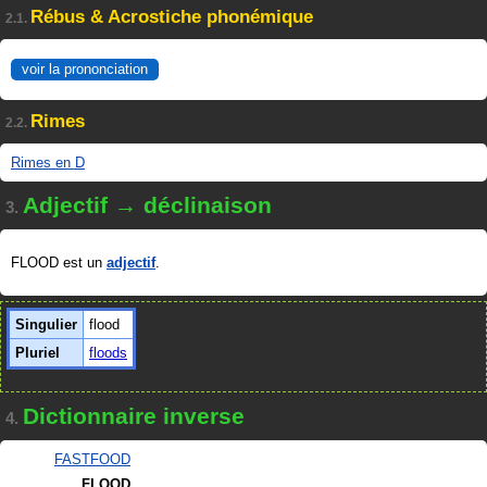
Rébus & Acrostiche phonémique
2.1.
voir la prononciation
Rimes
2.2.
Rimes en D
Adjectif → déclinaison
3.
FLOOD est un
adjectif
.
Singulier
flood
Pluriel
floods
Dictionnaire inverse
4.
FASTFOOD
FLOOD