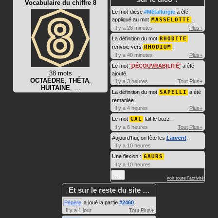
Vocabulaire du chiffre 8
Le mot-dièse
#Métallurgie
a été
appliqué au mot
MASSELOTTE
.
Il y a 28 minutes
Plus+
La définition du mot
RHODITE
renvoie vers
RHODIUM
.
Il y a 40 minutes
Plus+
Le mot
DÉCOUVRABILITÉ
a été
38 mots
ajouté.
OCTAÈDRE
,
THÊTA
,
Il y a 3 heures
Tout
Plus+
HUITAINE
, …
La définition du mot
SAPELLI
a été
remaniée.
Il y a 4 heures
Plus+
Le mot
GAL
fait le buzz !
Il y a 6 heures
Tout
Plus+
Aujourd'hui, on fête les
Laurent
.
Il y a 10 heures
Une flexion :
GAURS
Il y a 10 heures
…
voir toute l'activité
Et sur le reste du site …
Pépère
a joué la partie
#2460
.
Il y a 1 jour
Tout
Plus+