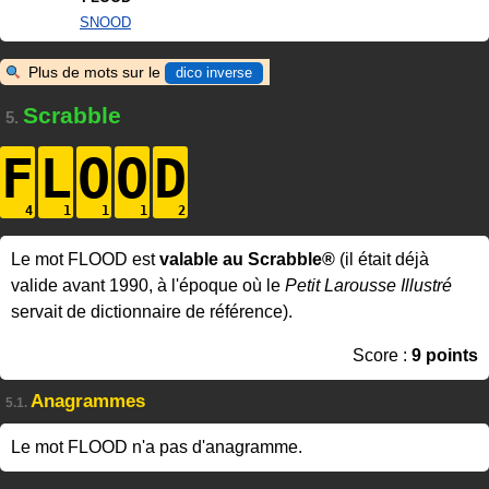
SNOOD
Plus de mots sur le
dico inverse
Scrabble
5.
F
L
O
O
D
Le mot FLOOD est
valable au Scrabble®
(il était déjà
valide avant 1990, à l'époque où le
Petit Larousse Illustré
servait de dictionnaire de référence).
Score :
9 points
Anagrammes
5.1.
Le mot FLOOD n'a pas d'anagramme.