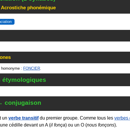
 Acrostiche phonémique
nciation
ones
n homonyme :
FONCIER
.
s étymologiques
→ conjugaison
t un
verbe transitif
du premier groupe. Comme tous les
verbes
une cédille devant un A (
il fonça
) ou un O (
nous fonçons
).