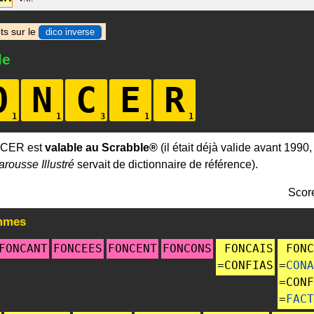
ts sur le
dico inverse
le
O
N
C
E
R
NCER est
valable au Scrabble®
(il était déjà valide avant 1990
arousse Illustré
servait de dictionnaire de référence).
Scor
mmes
FONCANT
FONCEES
FONCENT
FONCONS
FONCAIS
FONC
=
CONFIAS
=
CONA
=
CONF
=
FACT