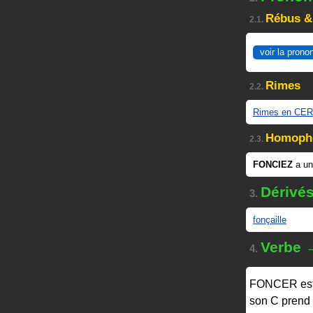
Rébus &
2.1.
voir la prono
Rimes
2.2.
Rimes en CER
Homoph
2.3.
FONCIEZ
a u
Dérivé
3.
fonçaille
Verbe 
4.
FONCER
es
son C prend 