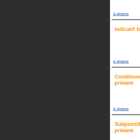
à propos
Indicatif
f
à propos
Condition
présent
à propos
Subjoncti
présent