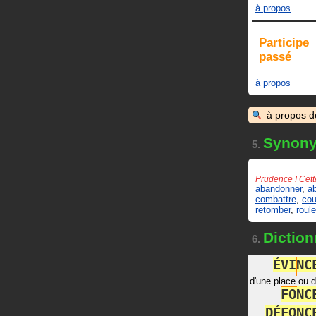
à propos
Participe
passé
à propos
à propos 
Synon
5.
Prudence ! Cett
abandonner
,
ab
combattre
,
cou
retomber
,
roule
Diction
6.
É
V
I
N
C
d'une place ou d
F
O
N
C
D
É
F
O
N
C