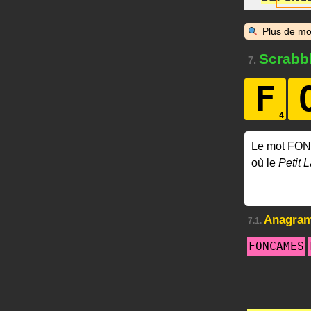
Plus de mo
Scrabb
7.
F
Le mot FO
où le
Petit L
Anagra
7.1.
FONCAMES