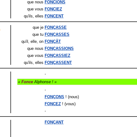
que nous
FONCIONS
que vous
FONCIEZ
qu'ils
, elles
FONCENT
que je
FONÇASSE
f
que tu
FONÇASSES
qu'il
, elle
, on
FONÇÂT
que nous
FONÇASSIONS
que vous
FONÇASSIEZ
qu'ils
, elles
FONÇASSENT
-
«
Fonce
Alphonse ! »
-
FONÇONS
! (nous)
FONCEZ
! (vous)
-
FONÇANT