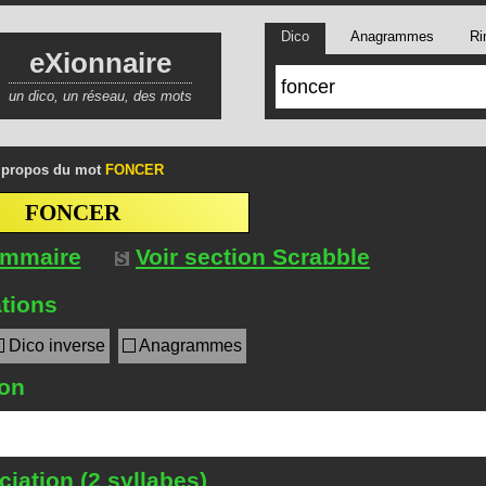
Dico
Anagrammes
Ri
eXionnaire
un dico, un réseau, des mots
 propos du mot
FONCER
FONCER
ommaire
Voir section Scrabble
tions
Dico inverse
Anagrammes
ion
iation (2 syllabes)