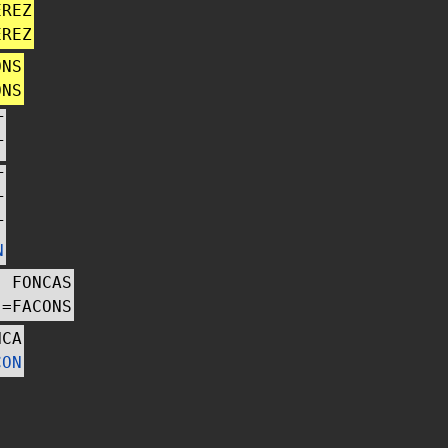
EREZ
EREZ
ONS
ONS
T
T
T
T
T
N
FONCAS
=
FACONS
NCA
CON