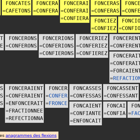
FONCATES
FONCERA
FONCERAI
FONCERAS
FONC
=
CAFETONS
=
CONFERA
=
CONFERAI
=
CONFERAS
=
CONF
=
CONFIERA
FONCIEZ
FONCI
=
CONFIEZ
=
CONFI
T
FONCERONS
FONCERIONS
FONCERIEZ
FONCEREN
E
=
CONFERONS
=
CONFERIONS
=
CONFERIEZ
=
CONFEREN
=
CONFIERONS
=
CONFIEREZ
FONCERAI
=
CONFERAI
=
FORCAIEN
=
REFACTIO
S
FONCERAIENT
FONCER
FONCASSES
FONCASSENT
S
=
CONFERAIENT
=
CONFER
=
CONFESSAS
=
CONFESSANT
S
=
ENFONCERAIT
=
FRONCE
FONCAIENT
FONCAI
FO
=
FRACTIONNEE
=
CONFIANTE
=
CONFIA
=
FA
=
REFECTIONNA
=
ENFONCAIT
des
anagrammes des flexions