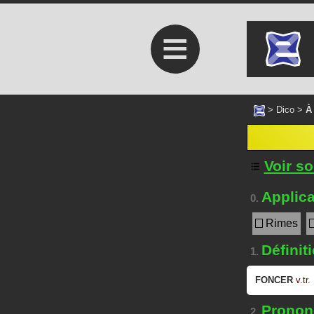
≡
>
Dico
>
À
Voir s
Applica
0.
Rimes
Définit
1.
FONCER
v.tr.
Prononc
2.