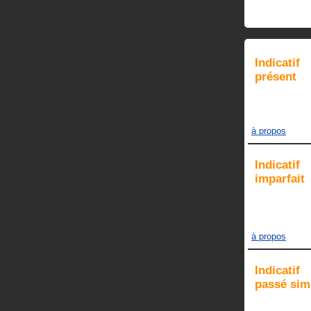
Indicatif
présent
à propos
Indicatif
imparfait
à propos
Indicatif
passé sim