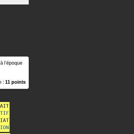
, à l'époque
e :
11 points
AIT
TIF
IAT
ION