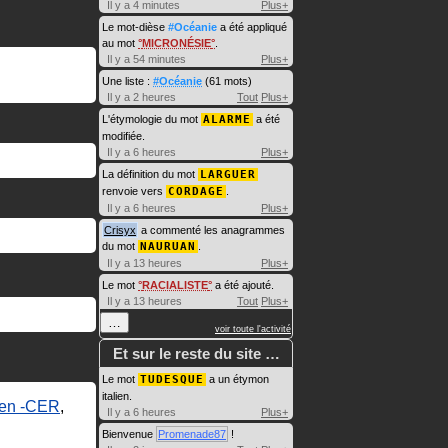
Il y a 4 minutes
Plus+
Le mot-dièse
#Océanie
a été appliqué
au mot
MICRONÉSIE
.
Il y a 54 minutes
Plus+
Une liste :
#Océanie
(61 mots)
Il y a 2 heures
Tout
Plus+
L'étymologie du mot
ALARME
a été
modifiée.
Il y a 6 heures
Plus+
La définition du mot
LARGUER
renvoie vers
CORDAGE
.
Il y a 6 heures
Plus+
Crisyx
a commenté les anagrammes
du mot
NAURUAN
.
Il y a 13 heures
Plus+
Le mot
RACIALISTE
a été ajouté.
Il y a 13 heures
Tout
Plus+
…
voir toute l'activité
Et sur le reste du site …
Le mot
TUDESQUE
a un étymon
italien.
 en ‑CER
,
Il y a 6 heures
Plus+
Bienvenue
Promenade87
!