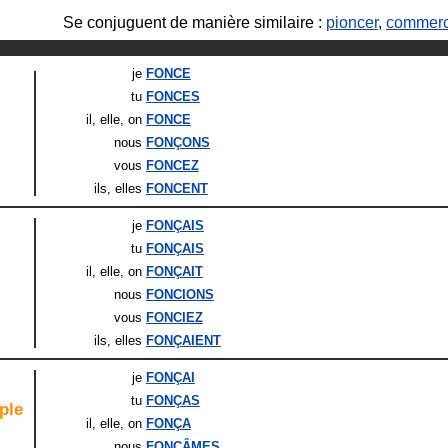
Se conjuguent de manière similaire :
pioncer
,
commerc
je
FONCE
tu
FONCES
il
, elle
, on
FONCE
nous
FONÇONS
vous
FONCEZ
ils
, elles
FONCENT
je
FONÇAIS
tu
FONÇAIS
il
, elle
, on
FONÇAIT
nous
FONCIONS
vous
FONCIEZ
ils
, elles
FONÇAIENT
je
FONÇAI
tu
FONÇAS
ple
il
, elle
, on
FONÇA
nous
FONÇÂMES