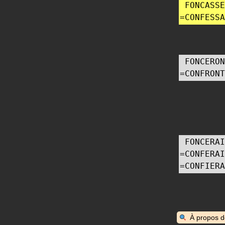
FONCASSE
=
CONFESSA
FONCERON
=
CONFRONT
FONCERAI
=
CONFERAI
=
CONFIERA
À propos 