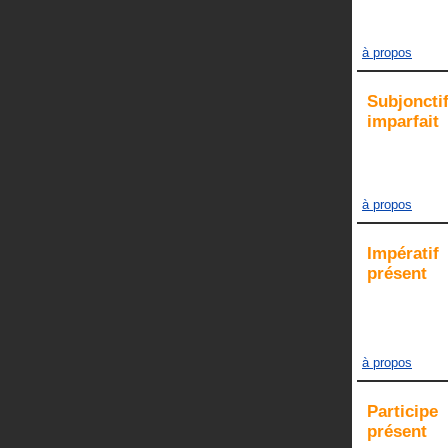
à propos
Subjoncti
imparfait
à propos
Impératif
présent
à propos
Participe
présent