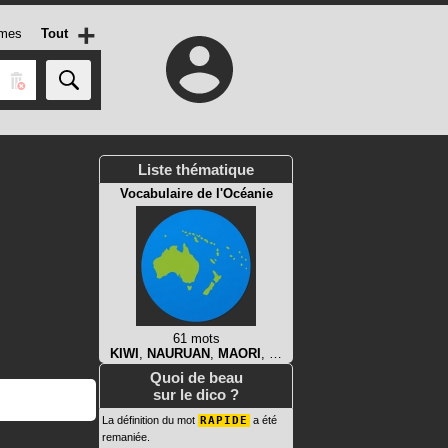
+
mes
Tout
Liste thématique
Vocabulaire de l'Océanie
61 mots
KIWI
,
NAURUAN
,
MAORI
, …
Quoi de beau
sur le dico ?
La définition du mot
RAPIDE
a été
remaniée.