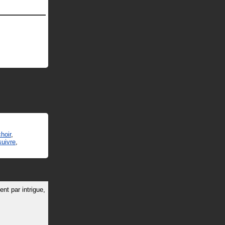
choir
,
suivre
,
nt par intrigue,