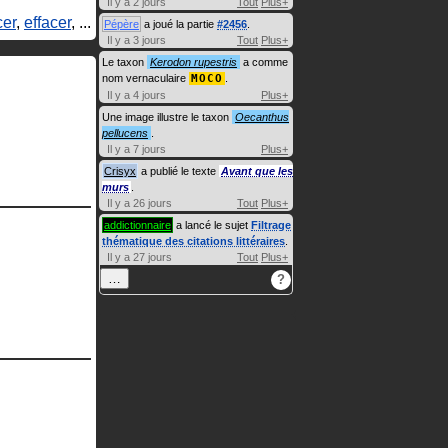
Il y a 2 jours
Tout
Plus+
er
,
effacer
, ...
Pépère
a joué la partie
#2456
.
Il y a 3 jours
Tout
Plus+
Le taxon
Kerodon rupestris
a comme
nom vernaculaire
MOCO
.
Il y a 4 jours
Plus+
Une image illustre le taxon
Oecanthus
pellucens
.
Il y a 7 jours
Plus+
Crisyx
a publié le texte
Avant que les
murs
.
Il y a 26 jours
Tout
Plus+
addictionnaire
a lancé le sujet
Filtrage
thématique des citations littéraires
.
Il y a 27 jours
Tout
Plus+
…
?