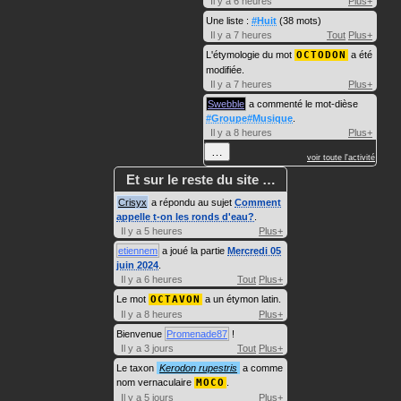
Il y a 6 heures
Plus+
Une liste :
#Huit
(38 mots)
Il y a 7 heures
Tout
Plus+
L'étymologie du mot
OCTODON
a été
modifiée.
Il y a 7 heures
Plus+
Swebble
a commenté le mot-dièse
#Groupe#Musique
.
Il y a 8 heures
Plus+
…
voir toute l'activité
Et sur le reste du site …
Crisyx
a répondu au sujet
Comment
appelle t-on les ronds d'eau?
.
Il y a 5 heures
Plus+
etiennem
a joué la partie
Mercredi 05
juin 2024
.
Il y a 6 heures
Tout
Plus+
Le mot
OCTAVON
a un étymon latin.
Il y a 8 heures
Plus+
Bienvenue
Promenade87
!
Il y a 3 jours
Tout
Plus+
Le taxon
Kerodon rupestris
a comme
nom vernaculaire
MOCO
.
Il y a 5 jours
Plus+