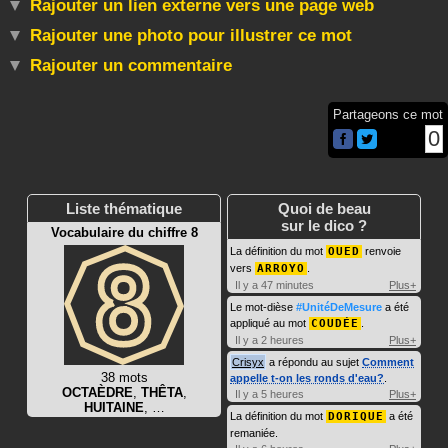
Rajouter un lien externe vers une page web
Rajouter une photo pour illustrer ce mot
Rajouter un commentaire
Partageons ce mot
0
Liste thématique
Quoi de beau
sur le dico ?
Vocabulaire du chiffre 8
La définition du mot
OUED
renvoie
vers
ARROYO
.
Il y a 47 minutes
Plus+
Le mot-dièse
#UnitéDeMesure
a été
appliqué au mot
COUDÉE
.
Il y a 2 heures
Plus+
Crisyx
a répondu au sujet
Comment
38 mots
appelle t-on les ronds d'eau?
.
OCTAÈDRE
,
THÊTA
,
Il y a 5 heures
Plus+
HUITAINE
, …
La définition du mot
DORIQUE
a été
remaniée.