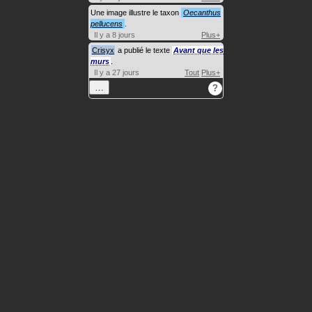
Une image illustre le taxon
Oecanthus
pellucens
.
Il y a 8 jours
Plus+
Crisyx
a publié le texte
Avant que les
murs
.
Il y a 27 jours
Tout
Plus+
…
?