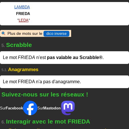
LAMBDA
FRIEDA
LEDA
Plus de mots sur le
dico inverse
Scrabble
5.
Le mot
FRIEDA
n'est
pas valable au Scrabble®
.
Anagrammes
5.1.
Le mot FRIEDA n'a pas d'anagramme.
Suivez-nous sur les réseaux !
Sur
Facebook
Sur
Mastodon
Interagir avec le mot FRIEDA
6.