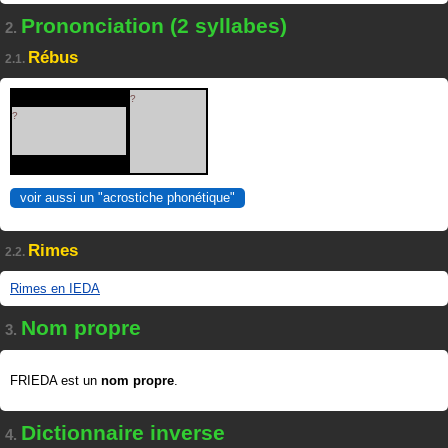
Prononciation (2 syllabes)
2.
Rébus
2.1.
?
?
voir aussi un "acrostiche phonétique"
Rimes
2.2.
Rimes en IEDA
Nom propre
3.
FRIEDA est un
nom propre
.
Dictionnaire inverse
4.