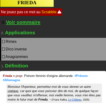
FRIEDA
Voir sommaire
Applications
0.
Rimes
Dico inverse
Anagrammes
Définition
1.
Frieda
n.propr.
Prénom féminin d'origine allemande.
#Prénom
#Allemagne
Monsieur l'Arpenteur, permettez-moi de vous donner un autre
viatique
, car quoi que vous puissiez dire de moi, de quelque façon
que vous veuilliez m'offenser, moi vieille femme, vous n'en êtes pas
moins le futur mari de
Frieda
.
Franz Kafka
Le Château
1926