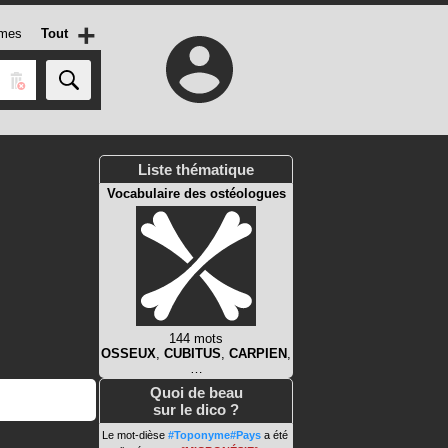
+
mes
Tout
Liste thématique
Vocabulaire des ostéologues
144 mots
OSSEUX
,
CUBITUS
,
CARPIEN
,
…
Quoi de beau
sur le dico ?
Le mot-dièse
#Toponyme#Pays
a été