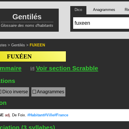
Dico
Anagrammes
Ri
Gentilés
Glossaire des noms d'habitants
stes
>
Gentilés
>
FUXEEN
FUXÉEN
ommaire
Voir section Scrabble
tions
Dico inverse
Anagrammes
ion
NE
adj.
De Foix.
#Habitant#Ville#France
iation (3 syllabes)