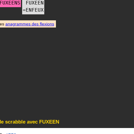
FUXEENS
FUXEEN
=
ENFEUX
des
anagrammes des flexions
 de scrabble avec FUXEEN