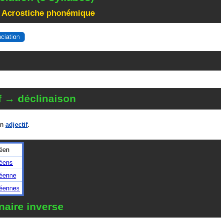
 Acrostiche phonémique
nciation
f → déclinaison
un
adjectif
.
éen
éens
éenne
éennes
naire inverse