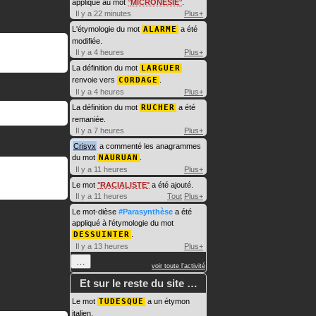
appliqué au mot
MICRONÉSIE
.
Il y a 22 minutes
Plus+
L'étymologie du mot
ALARME
a été
modifiée.
Il y a 4 heures
Plus+
La définition du mot
LARGUER
renvoie vers
CORDAGE
.
Il y a 4 heures
Plus+
La définition du mot
RUCHER
a été
remaniée.
Il y a 7 heures
Plus+
Crisyx
a commenté les anagrammes
du mot
NAURUAN
.
Il y a 11 heures
Plus+
Le mot
RACIALISTE
a été ajouté.
Il y a 11 heures
Tout
Plus+
Le mot-dièse
#Parasynthèse
a été
appliqué à l'étymologie du mot
DESSUINTER
.
Il y a 13 heures
Plus+
…
voir toute l'activité
Et sur le reste du site …
Le mot
TUDESQUE
a un étymon
italien.