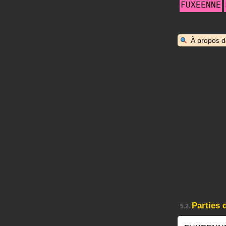
FUXEENNE
À propos 
Parties
5.2.