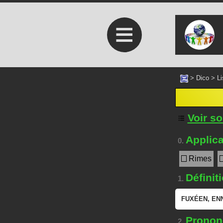
≡
>
Dico
>
Li
Voir s
Applica
0.
Rimes
Définit
1.
FUXÉEN
,
EN
Prononc
2.