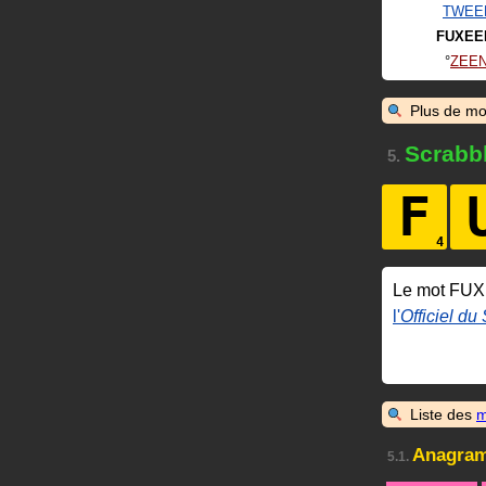
TWEE
FUXEE
ZEE
Plus de mo
Scrabb
5.
F
Le mot FU
l'
Officiel du
Liste des
m
Anagra
5.1.