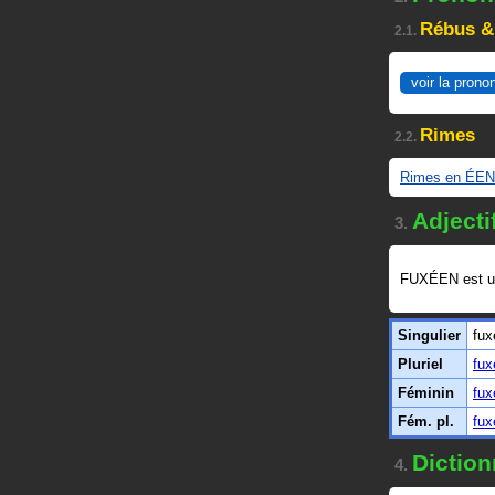
Rébus &
2.1.
voir la prono
Rimes
2.2.
Rimes en ÉEN
Adjecti
3.
FUXÉEN est 
Singulier
fux
Pluriel
fux
Féminin
fux
Fém. pl.
fux
Diction
4.