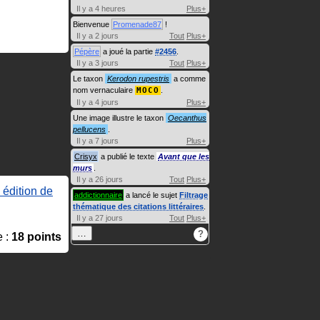
Il y a 4 heures
Plus+
Bienvenue
Promenade87
!
Il y a 2 jours
Tout
Plus+
Pépère
a joué la partie
#2456
.
Il y a 3 jours
Tout
Plus+
Le taxon
Kerodon rupestris
a comme
nom vernaculaire
MOCO
.
Il y a 4 jours
Plus+
Une image illustre le taxon
Oecanthus
pellucens
.
Il y a 7 jours
Plus+
Crisyx
a publié le texte
Avant que les
murs
.
Il y a 26 jours
Tout
Plus+
 édition de
addictionnaire
a lancé le sujet
Filtrage
thématique des citations littéraires
.
Il y a 27 jours
Tout
Plus+
…
?
e :
18 points