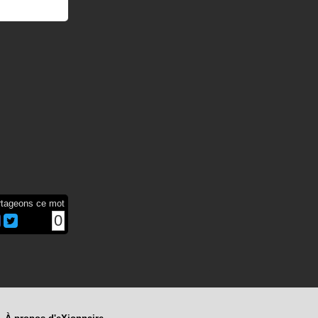
rtageons ce mot
0