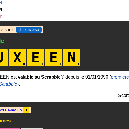
N
N
N
ts sur le
dico inverse
le
U
X
E
E
N
XEEN est
valable au Scrabble®
depuis le 01/01/1990 (
première
 Scrabble
).
Scor
ots avec un
X
mmes