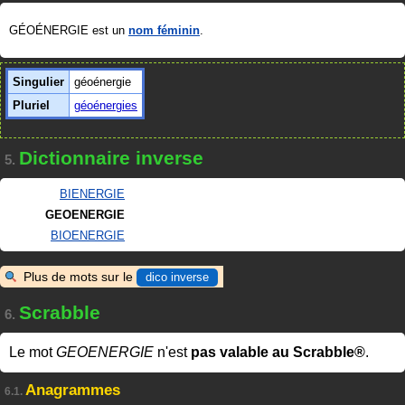
GÉOÉNERGIE est un
nom féminin
.
Singulier
géoénergie
Pluriel
géoénergies
Dictionnaire inverse
5.
BIENERGIE
GEOENERGIE
BIOENERGIE
Plus de mots sur le
dico inverse
Scrabble
6.
Le mot
GEOENERGIE
n'est
pas valable au Scrabble®
.
Anagrammes
6.1.