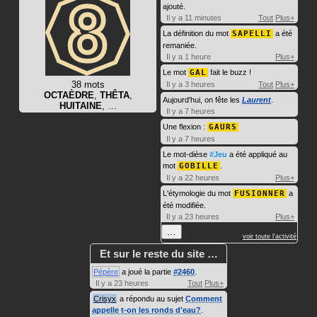
ajouté.
Il y a 11 minutes
Tout
Plus+
La définition du mot
SAPELLI
a été
remaniée.
Il y a 1 heure
Plus+
Le mot
GAL
fait le buzz !
38 mots
Il y a 3 heures
Tout
Plus+
OCTAÈDRE
,
THÊTA
,
Aujourd'hui, on fête les
Laurent
.
HUITAINE
, …
Il y a 7 heures
Une flexion :
GAURS
Il y a 7 heures
Le mot-dièse
#Jeu
a été appliqué au
mot
GOBILLE
.
Il y a 22 heures
Plus+
L'étymologie du mot
FUSIONNER
a
été modifiée.
Il y a 23 heures
Plus+
…
voir toute l'activité
Et sur le reste du site …
Pépère
a joué la partie
#2460
.
Il y a 23 heures
Tout
Plus+
Crisyx
a répondu au sujet
Comment
appelle t-on les ronds d'eau?
.