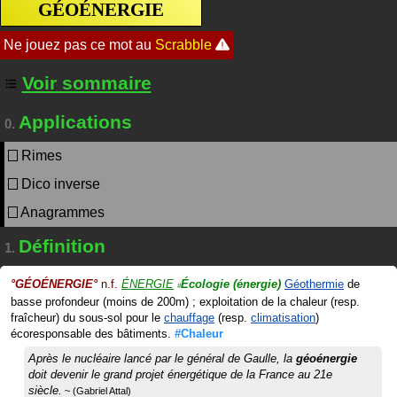
GÉOÉNERGIE
Voir sommaire
Applications
0.
Rimes
Dico inverse
Anagrammes
Définition
1.
°
GÉOÉNERGIE
°
n.f.
ÉNERGIE
Écologie
(énergie)
Géothermie
de
#
basse profondeur (moins de 200m) ; exploitation de la chaleur (resp.
fraîcheur) du sous-sol pour le
chauffage
(resp.
climatisation
)
écoresponsable des bâtiments.
#Chaleur
Après le nucléaire lancé par le général de Gaulle, la
géoénergie
doit devenir le grand projet énergétique de la France au 21e
siècle.
Gabriel Attal