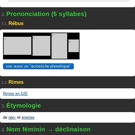
Prononciation (5 syllabes)
2.
Rébus
2.1.
?
?
?
?
voir aussi un "acrostiche phonétique"
Rimes
2.2.
Rimes en GIE
Étymologie
3.
de
géo-
et
énergie
Nom féminin → déclinaison
4.