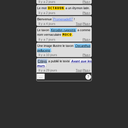
Il y a 2 jours
Plus+
Le mot
OCTAVON
a un étymon latin.
Il y a 2 jours
Plus+
Bienvenue
Promenade87
!
Il y a 4 jours
Tout
Plus+
Le taxon
Kerodon rupestris
a comme
nom vernaculaire
MOCO
.
Il y a 7 jours
Plus+
Une image illustre le taxon
Oecanthus
pellucens
.
Il y a 10 jours
Plus+
Crisyx
a publié le texte
Avant que les
murs
.
Il y a 29 jours
Tout
Plus+
…
?