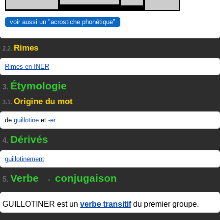
voir aussi un "acrostiche phonétique"
Rimes
2.2.
Rimes en INER
Étymologie
3.
Origine du mot
3.1.
de
guillotine
et
-er
Dérivés
4.
guillotinement
Verbe → conjugaison
5.
GUILLOTINER
est un
verbe transitif
du premier groupe.