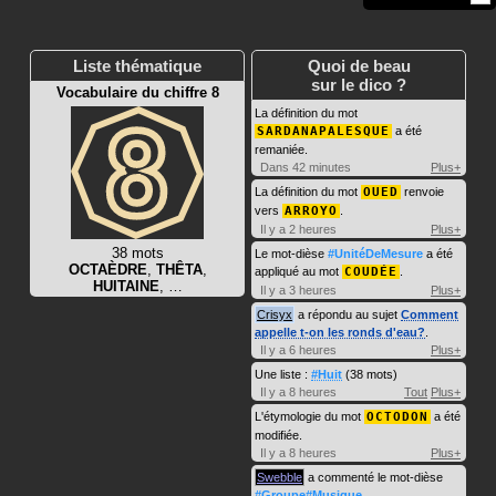
Liste thématique
Quoi de beau
sur le dico ?
Vocabulaire du chiffre 8
La définition du mot
SARDANAPALESQUE
a été
remaniée.
Dans 42 minutes
Plus+
La définition du mot
OUED
renvoie
vers
ARROYO
.
Il y a 2 heures
Plus+
38 mots
Le mot-dièse
#UnitéDeMesure
a été
OCTAÈDRE
,
THÊTA
,
appliqué au mot
COUDÉE
.
HUITAINE
, …
Il y a 3 heures
Plus+
Crisyx
a répondu au sujet
Comment
appelle t-on les ronds d'eau?
.
Il y a 6 heures
Plus+
Une liste :
#Huit
(38 mots)
Il y a 8 heures
Tout
Plus+
L'étymologie du mot
OCTODON
a été
modifiée.
Il y a 8 heures
Plus+
Swebble
a commenté le mot-dièse
#Groupe#Musique
.