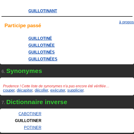
GUILLOTINANT
à propos
Participe
passé
GUILLOTINÉ
GUILLOTINÉE
GUILLOTINÉS
GUILLOTINÉES
Synonymes
6.
Prudence ! Cette liste de synonymes n'a pas encore été vérifiée…
couper
,
décapiter
,
décoller
,
exécuter
,
supplicier
.
Dictionnaire inverse
7.
CABOTINER
GUILLOTINER
POTINER