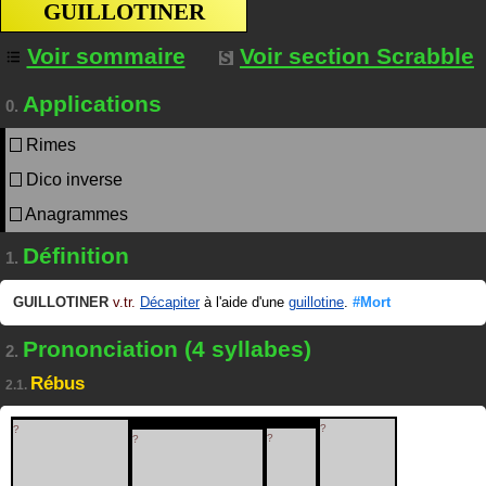
GUILLOTINER
Voir sommaire
Voir section Scrabble
Applications
0.
Rimes
Dico inverse
Anagrammes
Définition
1.
GUILLOTINER
v.tr.
Décapiter
à l'aide d'une
guillotine
.
#Mort
Prononciation (4 syllabes)
2.
Rébus
2.1.
?
?
?
?