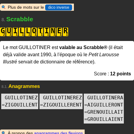
Plus de mots sur le
dico inverse
Scrabble
8.
G
U
I
L
L
O
T
I
N
E
R
Le mot GUILLOTINER est
valable au Scrabble®
(il était
déjà valide avant 1990, à l'époque où le
Petit Larousse
Illustré
servait de dictionnaire de référence).
Score :
12 points
Anagrammes
8.1.
GUILLOTINEZ
GUILLOTINEREZ
GUILLOTINERA
=
ZIGOUILLENT
=
ZIGOUILLERENT
=
AIGUILLERONT
=
GRENOUILLAIT
=
GROUILLAIENT
À propos des
anagrammes des flexions