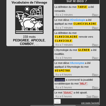
sur le dico ?
Vocabulaire de l'élevage
La définition du mot
TARSE
a été
remaniée.
Il y a 2 minutes
Plus+
Le mot-dièse
#Ostéologie
a été
appliqué au mot
CLAVICULAIRE
.
Il y a 7 minutes
Plus+
La définition du mot
159 mots
CLAVICULAIRE
renvoie vers
PEDIGREE
,
APICOLE
,
CLAVICULE
.
COWBOY
, …
Il y a 7 minutes
Plus+
L'étymologie du mot
GLÉNER
a été
modifiée.
Il y a 3 heures
Plus+
Le mot-dièse
#Acronyme
a été
appliqué à l'étymologie du mot
VESPÉTRO
.
Il y a 4 heures
Plus+
Swebble
a commenté la jouabilité
scrabblesque du mot
MILF
.
Il y a 5 heures
Plus+
Le mot
ISAAC
a été ajouté.
Il y a 6 heures
Tout
Plus+
…
voir toute l'activité