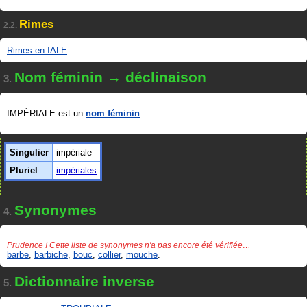
Rimes
2.2.
Rimes en IALE
Nom féminin → déclinaison
3.
IMPÉRIALE est un
nom féminin
.
Singulier
impériale
Pluriel
impériales
Synonymes
4.
Prudence ! Cette liste de synonymes n'a pas encore été vérifiée…
barbe
,
barbiche
,
bouc
,
collier
,
mouche
.
Dictionnaire inverse
5.