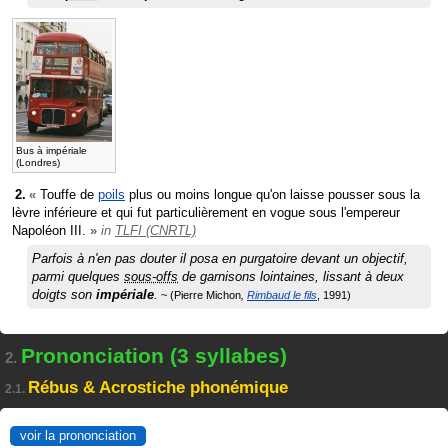
Bus à impériale
(Londres)
«
Touffe de
poils
plus ou moins longue qu'on laisse pousser sous la
lèvre inférieure et qui fut particulièrement en vogue sous l'empereur
Napoléon III.
»
in
TLFI (CNRTL)
Parfois à n'en pas douter il posa en purgatoire devant un objectif,
parmi quelques
sous-offs
de garnisons lointaines, lissant à deux
doigts son
impériale
.
Pierre Michon
Rimbaud le fils
1991
Prononciation (3 syllabes)
2.
Rébus & Acrostiche phonémique
2.1.
voir la prononciation