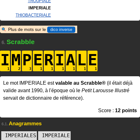
TROUPIALE
IMPERIALE
THIOBACTERIALE
Plus de mots sur le
dico inverse
Scrabble
6.
I
M
P
E
R
I
A
L
E
Le mot IMPERIALE est
valable au Scrabble®
(il était déjà
valide avant 1990, à l'époque où le
Petit Larousse Illustré
servait de dictionnaire de référence).
Score :
12 points
Anagrammes
6.1.
IMPERIALES
IMPERIALE