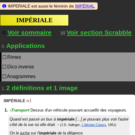
IMPERIALE est aussi le féminin de
IMPÉRIAL
.
IMPÉRIALE
Voir sommaire
Voir section Scrabble
Applications
0.
Rimes
Dico inverse
Anagrammes
2 définitions et 1 image
1.
IMPÉRIALE
n.f.
Transport
Dessus d'un véhicule pouvant accueillir des voyageurs.
#
Quand est passé un bus à
impériale
[…] je pouvais plus voir l'autre
côté de la rue où elle était.
J.D. Salinger
L'Attrape-Cœurs
1951
On le
jucha
sur l'
impériale
de la diligence.