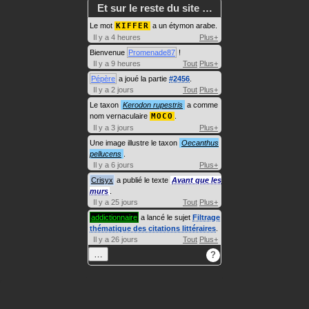
Et sur le reste du site …
Le mot
KIFFER
a un étymon arabe.
Il y a 4 heures
Plus+
Bienvenue
Promenade87
!
Il y a 9 heures
Tout
Plus+
Pépère
a joué la partie
#2456
.
Il y a 2 jours
Tout
Plus+
Le taxon
Kerodon rupestris
a comme
nom vernaculaire
MOCO
.
Il y a 3 jours
Plus+
Une image illustre le taxon
Oecanthus
pellucens
.
Il y a 6 jours
Plus+
Crisyx
a publié le texte
Avant que les
murs
.
Il y a 25 jours
Tout
Plus+
addictionnaire
a lancé le sujet
Filtrage
thématique des citations littéraires
.
Il y a 26 jours
Tout
Plus+
…
?