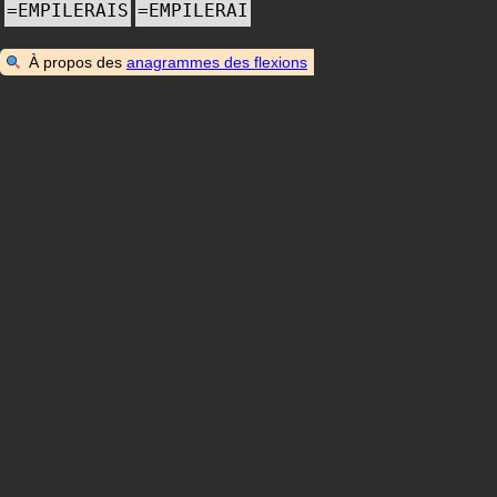
=
EMPILERAIS
=
EMPILERAI
À propos des
anagrammes des flexions