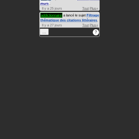
murs
.
Il y a 25 jours
Tout
Plus+
addictionnaire
a lancé le sujet
Filtrage
thématique des citations littéraires
.
Il y a 27 jours
Tout
Plus+
…
?