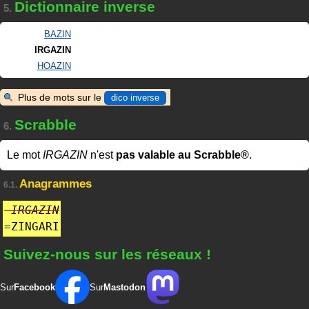
Dictionnaire inverse
5.
BAZIN
IRGAZIN
HOAZIN
Plus de mots sur le
dico inverse
Scrabble
6.
Le mot
IRGAZIN
n'est
pas valable au Scrabble®
.
Anagrammes
6.1.
IRGAZIN
=
ZINGARI
Suivez-nous sur les réseaux !
Sur
Facebook
Sur
Mastodon