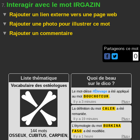
Interagir avec le mot IRGAZIN
7.
Rajouter un lien externe vers une page web
Rajouter une photo pour illustrer ce mot
Rajouter un commentaire
Partageons ce mot
0
Liste thématique
Quoi de beau
sur le dico ?
Vocabulaire des ostéologues
Le mot-dièse
#Élevage
a été appliqué
au mot
BOUCHOTEUR
.
Il y a 3 minutes
Plus+
La définition du mot
CALER
a été
remaniée.
Il y a 19 minutes
Plus+
L'étymologie du mot
BURKINA
144 mots
FASO
a été modifiée.
OSSEUX
,
CUBITUS
,
CARPIEN
,
Il y a 1 heure
Plus+