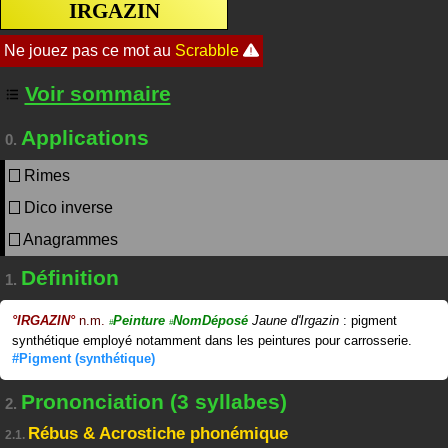
IRGAZIN
Voir sommaire
Applications
0.
Rimes
Dico inverse
Anagrammes
Définition
1.
°
IRGAZIN
°
n.m.
Peinture
NomDéposé
Jaune d'Irgazin
: pigment
#
#
synthétique employé notamment dans les peintures pour carrosserie.
#Pigment
(synthétique)
Prononciation (3 syllabes)
2.
Rébus & Acrostiche phonémique
2.1.