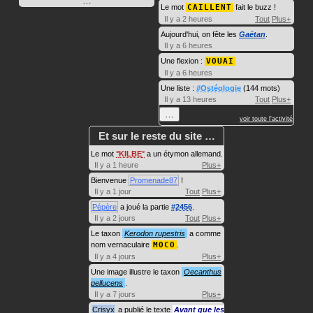
…
Le mot
CAILLENT
fait le buzz !
Il y a 2 heures
Tout
Plus+
Aujourd'hui, on fête les
Gaétan
.
Il y a 6 heures
Une flexion :
VOUAI
Il y a 6 heures
Une liste :
#Ostéologie
(144 mots)
Il y a 13 heures
Tout
Plus+
…
voir toute l'activité
Et sur le reste du site …
Le mot
KILBE
a un étymon allemand.
Il y a 1 heure
Plus+
Bienvenue
Promenade87
!
Il y a 1 jour
Tout
Plus+
Pépère
a joué la partie
#2456
.
Il y a 2 jours
Tout
Plus+
Le taxon
Kerodon rupestris
a comme
nom vernaculaire
MOCO
.
Il y a 4 jours
Plus+
Une image illustre le taxon
Oecanthus
pellucens
.
Il y a 7 jours
Plus+
Crisyx
a publié le texte
Avant que les