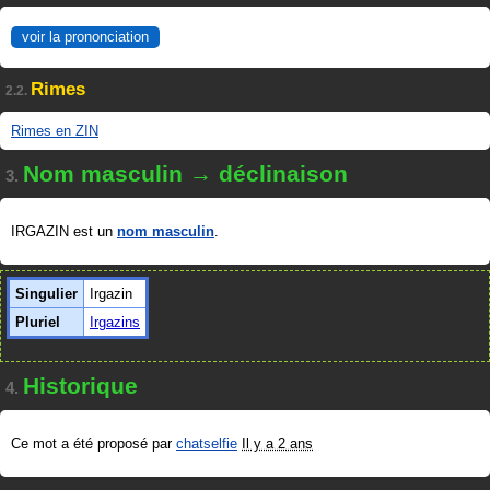
voir la prononciation
Rimes
2.2.
Rimes en ZIN
Nom masculin → déclinaison
3.
IRGAZIN est un
nom masculin
.
Singulier
Irgazin
Pluriel
Irgazins
Historique
4.
Ce mot a été proposé par
chatselfie
Il y a 2 ans