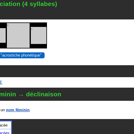
iation (4 syllabes)
?
?
 "acrostiche phonétique"
ÉE
minin → déclinaison
 un
nom féminin
.
dacée
dacées