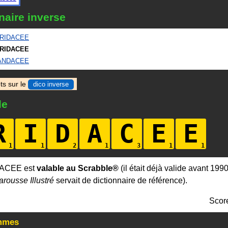
naire inverse
RIDACEE
IRIDACEE
ANDACEE
ts sur le
dico inverse
le
R
I
D
A
C
E
E
DACEE est
valable au Scrabble®
(il était déjà valide avant 199
arousse Illustré
servait de dictionnaire de référence).
Scor
mmes