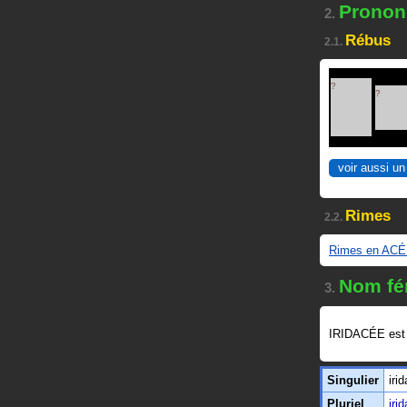
Prononc
2.
Rébus
2.1.
?
?
voir aussi un
Rimes
2.2.
Rimes en AC
Nom fé
3.
IRIDACÉE est
Singulier
iri
Pluriel
iri