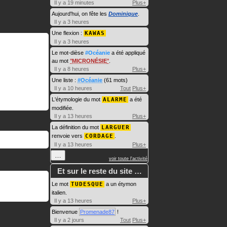
Il y a 19 minutes
Plus+
Aujourd'hui, on fête les
Dominique
.
Il y a 3 heures
Une flexion :
KAWAS
Il y a 3 heures
Le mot-dièse
#Océanie
a été appliqué
au mot
MICRONÉSIE
.
Il y a 8 heures
Plus+
Une liste :
#Océanie
(61 mots)
Il y a 10 heures
Tout
Plus+
L'étymologie du mot
ALARME
a été
modifiée.
Il y a 13 heures
Plus+
La définition du mot
LARGUER
renvoie vers
CORDAGE
.
Il y a 13 heures
Plus+
…
voir toute l'activité
Et sur le reste du site …
Le mot
TUDESQUE
a un étymon
italien.
Il y a 13 heures
Plus+
Bienvenue
Promenade87
!
Il y a 2 jours
Tout
Plus+