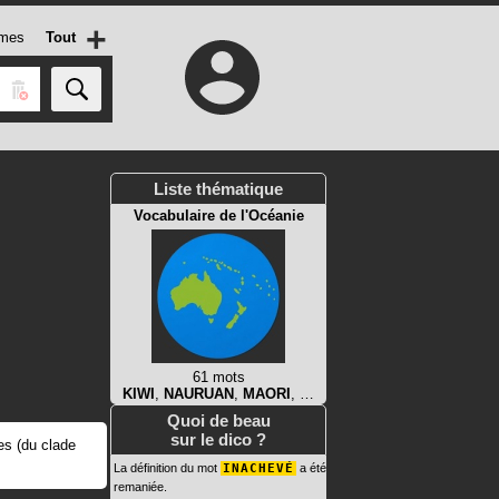
+
mes
Tout
Liste thématique
Vocabulaire de l'Océanie
61 mots
KIWI
,
NAURUAN
,
MAORI
, …
Quoi de beau
sur le dico ?
s (du clade
La définition du mot
INACHEVÉ
a été
remaniée.