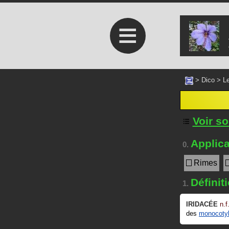
≡
>
Dico
>
Le
Voir s
Applica
0.
Rimes
Définit
1.
IRIDACÉE
n.f
des
monocoty