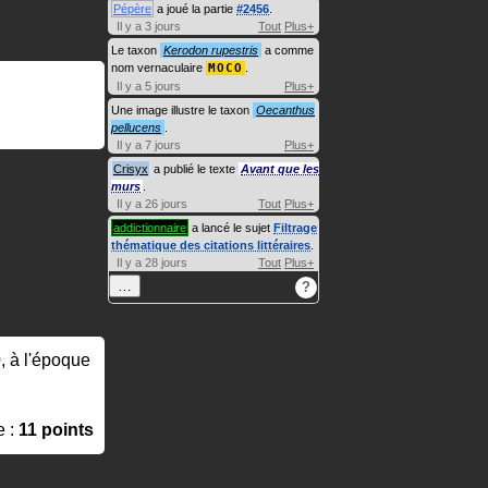
Pépère
a joué la partie
#2456
.
Il y a 3 jours
Tout
Plus+
Le taxon
Kerodon rupestris
a comme
nom vernaculaire
MOCO
.
Il y a 5 jours
Plus+
Une image illustre le taxon
Oecanthus
pellucens
.
Il y a 7 jours
Plus+
Crisyx
a publié le texte
Avant que les
murs
.
Il y a 26 jours
Tout
Plus+
addictionnaire
a lancé le sujet
Filtrage
thématique des citations littéraires
.
Il y a 28 jours
Tout
Plus+
…
?
0, à l'époque
e :
11 points