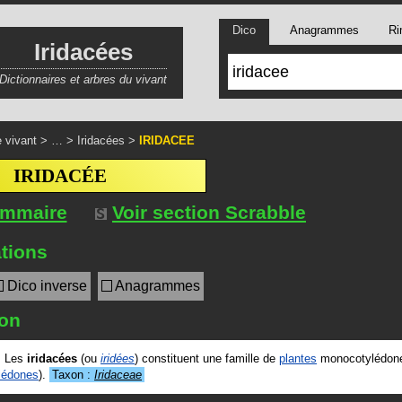
Dico
Anagrammes
Ri
Iridacées
Dictionnaires et arbres du vivant
 vivant
> … >
Iridacées
>
IRIDACEE
IRIDACÉE
ommaire
Voir section Scrabble
tions
Dico inverse
Anagrammes
ion
.
Les
iridacées
(ou
iridées
) constituent une famille de
plantes
monocotylédone
lédones
).
Taxon :
Iridaceae