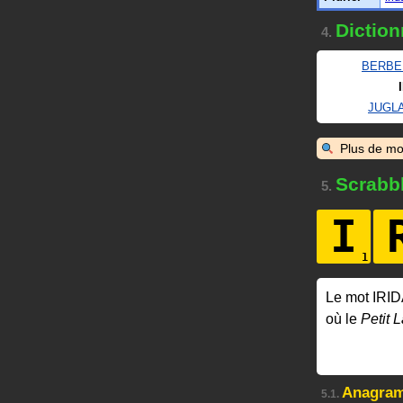
Diction
4.
BERBE
JUGL
Plus de mo
Scrabb
5.
I
Le mot IRI
où le
Petit L
Anagra
5.1.