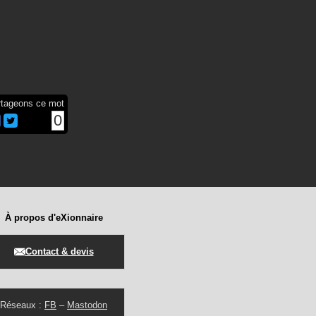
rtageons ce mot
0
À propos d'eXionnaire
Contact & devis
Réseaux :
FB
–
Mastodon