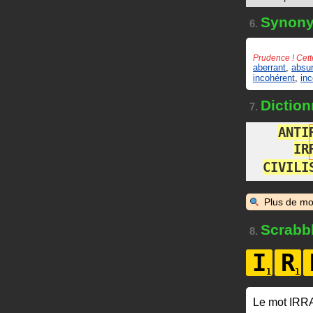
Synon
6.
Prudence ! Cett
aberrant
,
absu
incohérent
,
in
Diction
7.
A
N
T
I
I
R
C
I
V
I
L
I
Plus de mo
Scrabb
8.
I
R
Le mot IRR