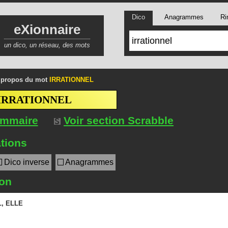
Dico
Anagrammes
Ri
eXionnaire
un dico, un réseau, des mots
 propos du mot
IRRATIONNEL
IRRATIONNEL
ommaire
Voir section Scrabble
tions
Dico inverse
Anagrammes
ion
L
,
ELLE