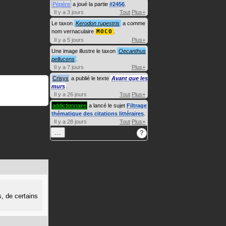
Pépère
a joué la partie
#2456
.
Il y a 3 jours
Tout
Plus+
Le taxon
Kerodon rupestris
a comme
nom vernaculaire
MOCO
.
Il y a 5 jours
Plus+
Une image illustre le taxon
Oecanthus
pellucens
.
Il y a 7 jours
Plus+
Crisyx
a publié le texte
Avant que les
murs
.
Il y a 26 jours
Tout
Plus+
addictionnaire
a lancé le sujet
Filtrage
thématique des citations littéraires
.
Il y a 28 jours
Tout
Plus+
…
?
s, de certains