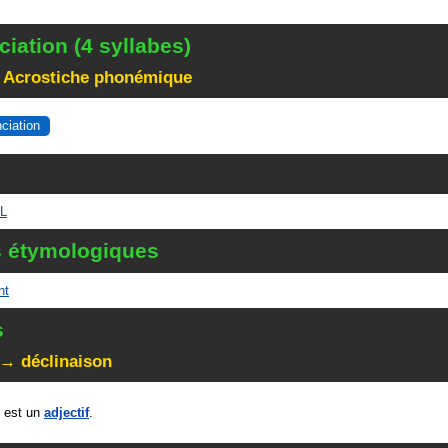
iation (4 syllabes)
 Acrostiche phonémique
nciation
L
s étymologiques
nt
s
 → déclinaison
 est un
adjectif
.