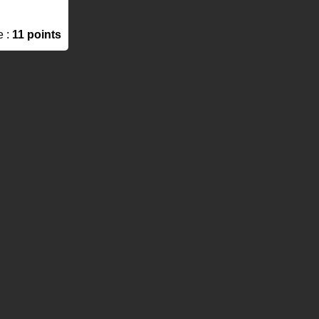
e :
11 points