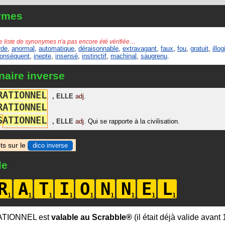
ymes
e liste de synonymes n'a pas encore été vérifiée…
rde
,
anormal
,
automatique
,
déraisonnable
,
extravagant
,
faux
,
fou
,
gratuit
,
illo
conséquent
,
inepte
,
insensé
,
instinctif
,
machinal
,
saugrenu
.
naire inverse
R
A
T
I
O
N
N
E
L
,
ELLE
adj.
R
A
T
I
O
N
N
E
L
S
A
T
I
O
N
N
E
L
,
ELLE
adj.
Qui se rapporte à la civilisation.
ts sur le
dico inverse
le
R
A
T
I
O
N
N
E
L
ATIONNEL est
valable au Scrabble®
(il était déjà valide avant