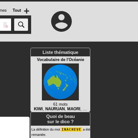
+
mes
Tout
Liste thématique
Vocabulaire de l'Océanie
61 mots
KIWI
,
NAURUAN
,
MAORI
, …
Quoi de beau
sur le dico ?
La définition du mot
INACHEVÉ
a été
remaniée.