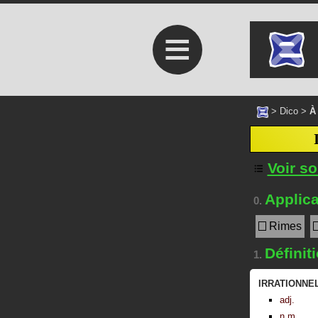
≡
>
Dico
>
À
Voir s
Applica
0.
Rimes
Définit
1.
IRRATIONNE
adj.
n.m.