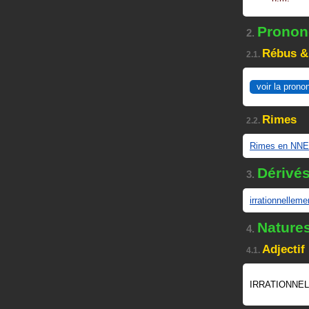
Prononc
2.
Rébus &
2.1.
voir la prono
Rimes
2.2.
Rimes en NNE
Dérivé
3.
irrationnelleme
Nature
4.
Adjectif
4.1.
IRRATIONNEL