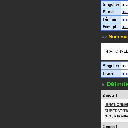
Singulier
irr
Pluriel
irr
Féminin
irr
Fém. pl.
irr
Nom mas
4.2.
IRRATIONNEL
Singulier
irr
Pluriel
irr
Défini
5.
2 mots
|
IRRATIONN
SUPERSTITI
faits, à la va
2 mots
|