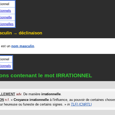
ationnel
ationnels
ationnelle
ationnelles
culin → déclinaison
 est un
nom masculin
.
ationnel
ationnels
tions contenant le mot IRRATIONNEL
ELLEMENT
adv.
De manière
irrationnelle
.
ON
n.f.
«
Croyance
irrationnelle
à l'influence, au pouvoir de certaines chose
leur heureuse ou funeste de certains signes.
»
in
TLFI (CNRTL)