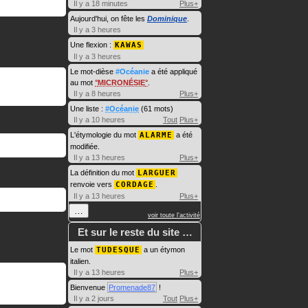
Il y a 18 minutes
Plus+
Aujourd'hui, on fête les
Dominique
.
Il y a 3 heures
Une flexion :
KAWAS
Il y a 3 heures
Le mot-dièse
#Océanie
a été appliqué
au mot
MICRONÉSIE
.
Il y a 8 heures
Plus+
Une liste :
#Océanie
(61 mots)
Il y a 10 heures
Tout
Plus+
L'étymologie du mot
ALARME
a été
modifiée.
Il y a 13 heures
Plus+
La définition du mot
LARGUER
renvoie vers
CORDAGE
.
Il y a 13 heures
Plus+
…
voir toute l'activité
Et sur le reste du site …
Le mot
TUDESQUE
a un étymon
italien.
Il y a 13 heures
Plus+
Bienvenue
Promenade87
!
Il y a 2 jours
Tout
Plus+