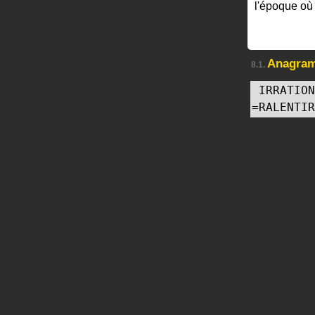
l'époque où
Anagra
8.1.
IRRATION
=
RALENTIR