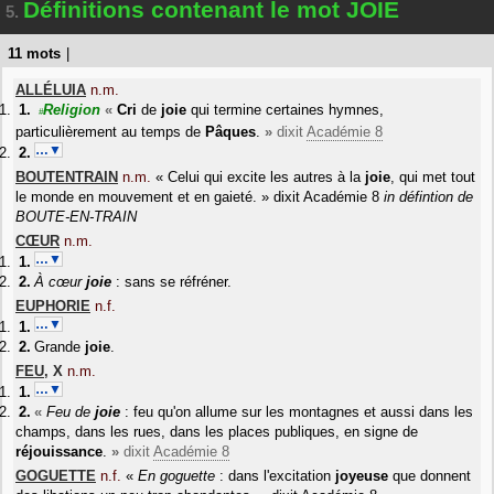
Définitions contenant le mot JOIE
5.
11 mots
|
ALLÉLUIA
n.m.
Religion
«
Cri
de
joie
qui termine certaines hymnes,
#
particulièrement au temps de
Pâques
.
»
dixit
Académie 8
…▼
BOUTENTRAIN
n.m.
«
Celui qui excite les autres à la
joie
, qui met tout
le monde en mouvement et en gaieté.
»
dixit
Académie 8
in
défintion de
BOUTE-EN-TRAIN
CŒUR
n.m.
…▼
À cœur
joie
: sans se réfréner.
EUPHORIE
n.f.
…▼
Grande
joie
.
FEU
,
X
n.m.
…▼
«
Feu de
joie
: feu qu'on allume sur les montagnes et aussi dans les
champs, dans les rues, dans les places publiques, en signe de
réjouissance
.
»
dixit
Académie 8
GOGUETTE
n.f.
«
En goguette
: dans l'excitation
joyeuse
que donnent