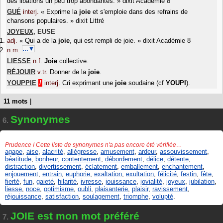
des libations un peu trop abondantes.
»
dixit
Académie 8
GUÉ
interj.
«
Exprime la
joie
et s'emploie dans des refrains de
chansons populaires.
»
dixit
Littré
JOYEUX
,
EUSE
adj.
«
Qui a de la
joie
, qui est rempli de joie.
»
dixit
Académie 8
…▼
n.m.
LIESSE
n.f.
Joie
collective.
RÉJOUIR
v.tr.
Donner de la
joie
.
YOUPPIE
/
interj.
Cri exprimant une
joie
soudaine (cf
YOUPI
).
11 mots
|
Synonymes
6.
Prudence ! Cette liste de synonymes n'a pas encore été vérifiée…
agape
,
aise
,
alacrité
,
allégresse
,
amusement
,
ardeur
,
assouvissement
,
béatitude
,
bonheur
,
contentement
,
débordement
,
délice
,
détente
,
distraction
,
divertissement
,
éclatement
,
emballement
,
enchantement
,
enjouement
,
entrain
,
euphorie
,
exaltation
,
exultation
,
félicité
,
festin
,
fête
,
fierté
,
fun
,
gaieté
,
hilarité
,
ivresse
,
jouissance
,
jovialité
,
joyeux
,
jubilation
,
liesse
,
noce
,
optimisme
,
oubli
,
plaisanterie
,
plaisir
,
ravissement
,
réjouissance
,
satisfaction
,
soulagement
,
triomphe
,
volupté
.
JOIE est mon mot préféré
7.