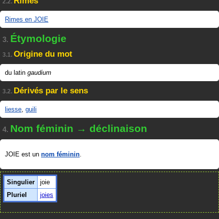
Rimes
2.2.
Rimes en JOIE
Étymologie
3.
Origine du mot
3.1.
du latin
gaudium
Dérivés par le sens
3.2.
liesse
,
guili
Nom féminin → déclinaison
4.
JOIE est un
nom féminin
.
Singulier
joie
Pluriel
joies