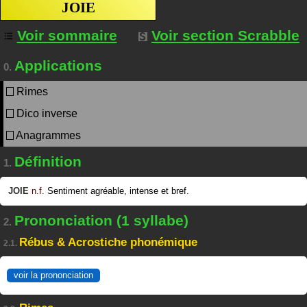
JOIE
Voir sommaire
Voir section Scrabble
Applications
0.
Rimes
Dico inverse
Anagrammes
Définition
1.
JOIE
n.f.
Sentiment agréable, intense et bref.
Prononciation (1 syllabe)
2.
Rébus & Acrostiche phonémique
2.1.
voir la prononciation