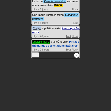
Le taxon
Kerodon rupestris
a comme
nom vernaculaire
MOCO
.
Il y a 5 jours
Plus+
Une image illustre le taxon
Oecanthus
pellucens
.
Il y a 8 jours
Plus+
Crisyx
a publié le texte
Avant que les
murs
.
Il y a 26 jours
Tout
Plus+
addictionnaire
a lancé le sujet
Filtrage
thématique des citations littéraires
.
Il y a 28 jours
Tout
Plus+
…
?