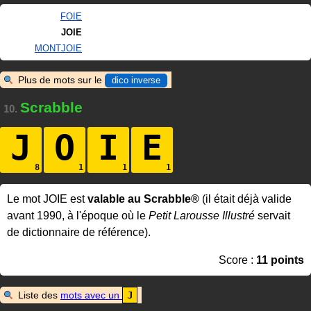
FOIE
JOIE
MONTJOIE
Plus de mots sur le
dico inverse
Scrabble
10.
J
O
I
E
Le mot JOIE est
valable au Scrabble®
(il était déjà valide
avant 1990, à l'époque où le
Petit Larousse Illustré
servait
de dictionnaire de référence).
Score :
11 points
Liste des
mots avec un
J