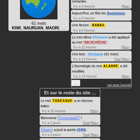
remaniée.
Il y a 3 heures
Plus+
Aujourd'hui, on fête les
Dominique
.
Il y a 6 heures
61 mots
Une flexion :
KAWAS
KIWI
,
NAURUAN
,
MAORI
, …
Il y a 6 heures
Le mot-dièse
#Océanie
a été appliqué
au mot
MICRONÉSIE
.
Il y a 11 heures
Plus+
Une liste :
#Océanie
(61 mots)
Il y a 12 heures
Tout
Plus+
L'étymologie du mot
ALARME
a été
modifiée.
Il y a 15 heures
Plus+
…
voir toute l'activité
Et sur le reste du site …
Le mot
TUDESQUE
a un étymon
italien.
Il y a 15 heures
Plus+
Bienvenue
Promenade87
!
Il y a 2 jours
Tout
Plus+
Pépère
a joué la partie
#2456
.
Il y a 3 jours
Tout
Plus+