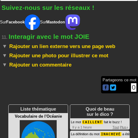
Suivez-nous sur les réseaux !
Sur
Facebook
Sur
Mastodon
Interagir avec le mot JOIE
11.
Rajouter un lien externe vers une page web
Rajouter une photo pour illustrer ce mot
Rajouter un commentaire
Partageons ce mot
0
Liste thématique
Quoi de beau
sur le dico ?
Vocabulaire de l'Océanie
Le mot
CAILLENT
fait le buzz !
Il y a 1 heure
Tout
Plus+
La définition du mot
INACHEVÉ
a été