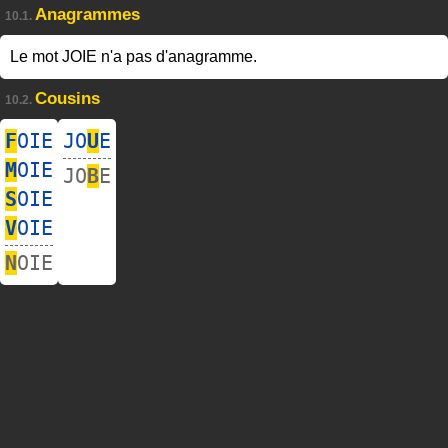
Anagrammes
10.1.
Le mot JOIE n'a pas d'anagramme.
Cousins
10.2.
F
OIE
JO
U
E
M
OIE
JO
B
E
S
OIE
V
OIE
N
OIE