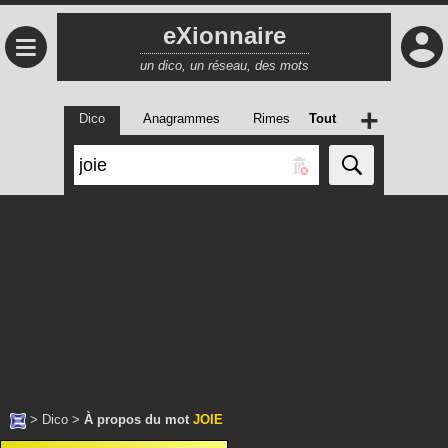
eXionnaire
≡
un dico, un réseau, des mots
+
Dico
Anagrammes
Rimes
Tout
>
Dico
>
À propos du mot
JOIE