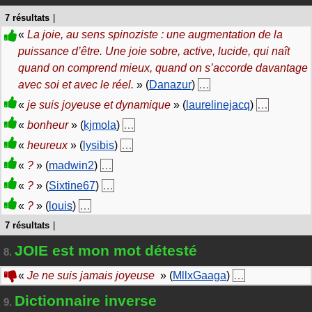
7 résultats
|
«
La joie, au sens spinoziste : une augmentation de la
puissance d’être. Une joie sobre, active, lucide, qui naît
quand on comprend mieux, quand on s’accorde davantage
avec soi et avec le réel.
» (
Danazur
)
…
«
je suis joyeuse et dynamique
» (
laurelinejacq
)
…
«
bonheur
» (
kjmola
)
…
«
heureux
» (
lysibis
)
…
«
?
» (
madwin2
)
…
«
?
» (
Sixtine67
)
…
«
?
» (
louis
)
…
7 résultats
|
JOIE est mon mot détesté
8.
«
Je ne suis jamais joyeuse
» (
MllxGaaga
)
…
Dictionnaire inverse
9.