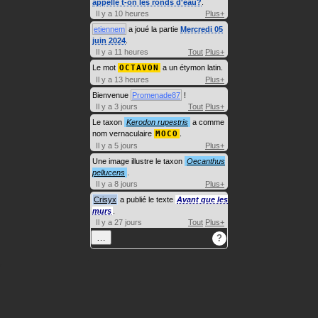
appelle t-on les ronds d'eau?
.
Il y a 10 heures
Plus+
etiennem
a joué la partie
Mercredi 05
juin 2024
.
Il y a 11 heures
Tout
Plus+
Le mot
OCTAVON
a un étymon latin.
Il y a 13 heures
Plus+
Bienvenue
Promenade87
!
Il y a 3 jours
Tout
Plus+
Le taxon
Kerodon rupestris
a comme
nom vernaculaire
MOCO
.
Il y a 5 jours
Plus+
Une image illustre le taxon
Oecanthus
pellucens
.
Il y a 8 jours
Plus+
Crisyx
a publié le texte
Avant que les
murs
.
Il y a 27 jours
Tout
Plus+
…
?