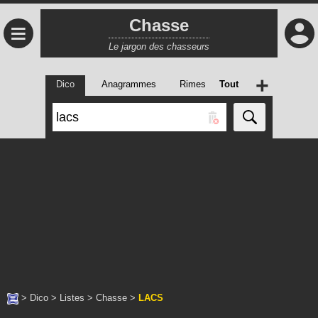
Chasse
≡
Le jargon des chasseurs
+
Dico
Anagrammes
Rimes
Tout
>
Dico
>
Listes
>
Chasse
>
LACS