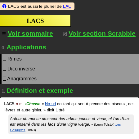
LACS est aussi le pluriel de
LAC
.
LACS
Voir sommaire
Voir section Scrabble
Applications
0.
Rimes
Dico inverse
Anagrammes
Définition et exemple
1.
LACS
n.m.
Chasse
«
Nœud
coulant qui sert à prendre des oiseaux, des
#
lièvres et autre gibier.
»
dixit
Littré
Autour de moi se dressent des arbres jeunes et vieux, et l'un d'eux
est enserré dans les
lacs
d'une vigne vierge.
Léon Tolstoï
Les
Cosaques
1863