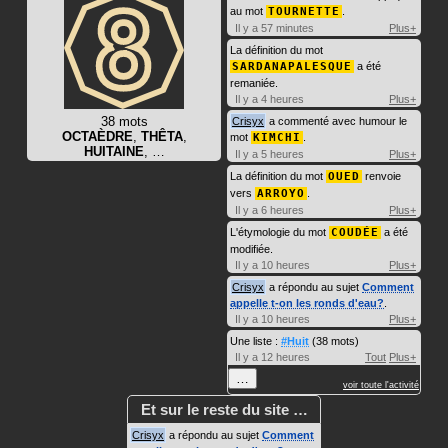
au mot
TOURNETTE
.
Il y a 57 minutes
Plus+
La définition du mot
SARDANAPALESQUE
a été
remaniée.
Il y a 4 heures
Plus+
38 mots
Crisyx
a commenté avec humour le
OCTAÈDRE
,
THÊTA
,
mot
KIMCHI
.
HUITAINE
, …
Il y a 5 heures
Plus+
La définition du mot
OUED
renvoie
vers
ARROYO
.
Il y a 6 heures
Plus+
L'étymologie du mot
COUDÉE
a été
modifiée.
Il y a 10 heures
Plus+
Crisyx
a répondu au sujet
Comment
appelle t-on les ronds d'eau?
.
Il y a 10 heures
Plus+
Une liste :
#Huit
(38 mots)
Il y a 12 heures
Tout
Plus+
…
voir toute l'activité
Et sur le reste du site …
Crisyx
a répondu au sujet
Comment