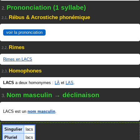
Prononciation (1 syllabe)
2.
Rébus & Acrostiche phonémique
2.1.
voir la prononciation
Rimes
2.2.
Rimes en LACS
Homophones
2.3.
LACS
a deux homonymes :
LÀ
et
LAS
.
Nom masculin → déclinaison
3.
LACS est un
nom masculin
.
Singulier
lacs
Pluriel
lacs