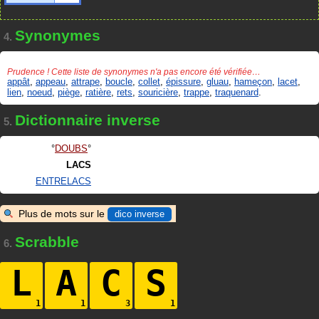
Synonymes
4.
Prudence ! Cette liste de synonymes n'a pas encore été vérifiée…
appât
,
appeau
,
attrape
,
boucle
,
collet
,
épissure
,
gluau
,
hameçon
,
lacet
,
lien
,
noeud
,
piège
,
ratière
,
rets
,
souricière
,
trappe
,
traquenard
.
Dictionnaire inverse
5.
DOUBS
LACS
ENTRELACS
Plus de mots sur le
dico inverse
Scrabble
6.
L
A
C
S