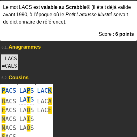
Le mot LACS est
valable au Scrabble®
(il était déjà valide
avant 1990, à l'époque où le
Petit Larousse Illustré
servait
de dictionnaire de référence).
Score :
6 points
Anagrammes
6.1.
LACS
=
CALS
Cousins
6.2.
P
ACS
LA
P
S
LAC
K
LA
T
S
B
ACS
LAC
A
F
ACS
LA
D
S
LAC
E
M
ACS
LA
I
S
N
ACS
LA
O
S
S
ACS