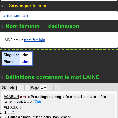
Dérivés par le sens
4.1.
lanice
,
woolmark
Nom féminin → déclinaison
5.
LAINE est un
nom féminin
.
Singulier
laine
Pluriel
laines
Définitions contenant le mot LAINE
6.
32 mots
|
<<
<
Page
>
>>
AGNELIN
n.m.
«
Peau d'agneau mégissée à laquelle on a laissé la
laine
.
»
dixit
Littré
#Cuir
ALPAGA
n.m.
…▼
Laine
d'alpaga utilisée dans l'habillement.