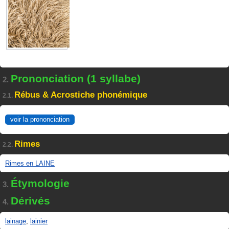
Prononciation (1 syllabe)
2.
Rébus & Acrostiche phonémique
2.1.
voir la prononciation
Rimes
2.2.
Rimes en LAINE
Étymologie
3.
Dérivés
4.
lainage
,
lainier