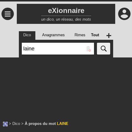
eXionnaire
≡
un dico, un réseau, des mots
+
Dico
Anagrammes
Rimes
Tout
>
Dico
>
À propos du mot
LAINE