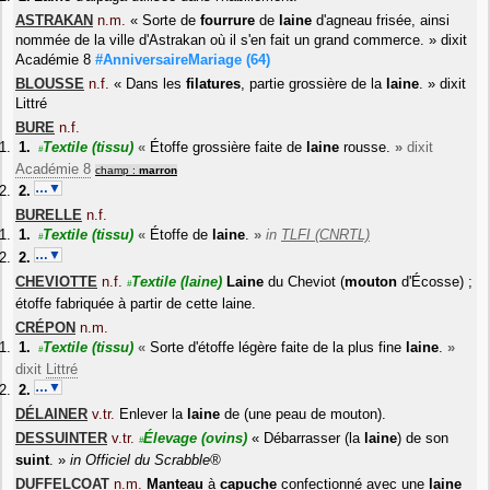
ASTRAKAN
n.m.
«
Sorte de
fourrure
de
laine
d'agneau frisée, ainsi
nommée de la ville d'Astrakan où il s'en fait un grand commerce.
»
dixit
Académie 8
#AnniversaireMariage
(64)
BLOUSSE
n.f.
«
Dans les
filatures
, partie grossière de la
laine
.
»
dixit
Littré
BURE
n.f.
Textile
(tissu)
«
Étoffe grossière faite de
laine
rousse.
»
dixit
#
Académie 8
champ :
marron
…▼
BURELLE
n.f.
Textile
(tissu)
«
Étoffe de
laine
.
»
in
TLFI (CNRTL)
#
…▼
CHEVIOTTE
n.f.
Textile
(laine)
Laine
du Cheviot (
mouton
d'Écosse) ;
#
étoffe fabriquée à partir de cette laine.
CRÉPON
n.m.
Textile
(tissu)
«
Sorte d'étoffe légère faite de la plus fine
laine
.
»
#
dixit
Littré
…▼
DÉLAINER
v.tr.
Enlever la
laine
de (une peau de mouton).
DESSUINTER
v.tr.
Élevage
(ovins)
«
Débarrasser (la
laine
) de son
#
suint
.
»
in
Officiel du Scrabble®
DUFFELCOAT
n.m.
Manteau
à
capuche
confectionné avec une
laine