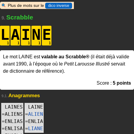
Plus de mots sur le
dico inverse
Scrabble
9.
L
A
I
N
E
Le mot LAINE est
valable au Scrabble®
(il était déjà valide
avant 1990, à l'époque où le
Petit Larousse Illustré
servait
de dictionnaire de référence).
Score :
5 points
Anagrammes
9.1.
LAINES
LAINE
=
ALIENS
=
ALIEN
=
ENLIAS
=
ENLIA
=
ENLISA
=
LIANE