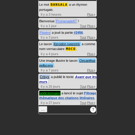
Le mot
BANGALA
a un étymon
portugais.
Il y a 3 heures
Plus+
Bienvenue
Promenade87
!
Il y a 1 jour
Tout
Plus+
Pépère
a joué la partie
#2456
.
Il y a 3 jours
Tout
Plus+
Le taxon
Kerodon rupestris
a comme
nom vernaculaire
MOCO
.
Il y a 4 jours
Plus+
Une image illustre le taxon
Oecanthus
pellucens
.
Il y a 7 jours
Plus+
Crisyx
a publié le texte
Avant que les
murs
.
Il y a 26 jours
Tout
Plus+
addictionnaire
a lancé le sujet
Filtrage
thématique des citations littéraires
.
Il y a 27 jours
Tout
Plus+
…
?