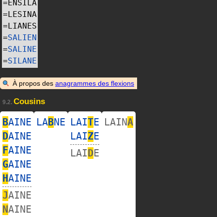
=
ENSILA
=
LESINA
=
LIANES
=
SALIEN
=
SALINE
=
SILANE
À propos des
anagrammes des flexions
Cousins
9.2.
B
AINE
LA
B
NE
LAI
T
E
LAIN
A
D
AINE
LAI
Z
E
F
AINE
LAI
D
E
G
AINE
H
AINE
J
AINE
N
AINE