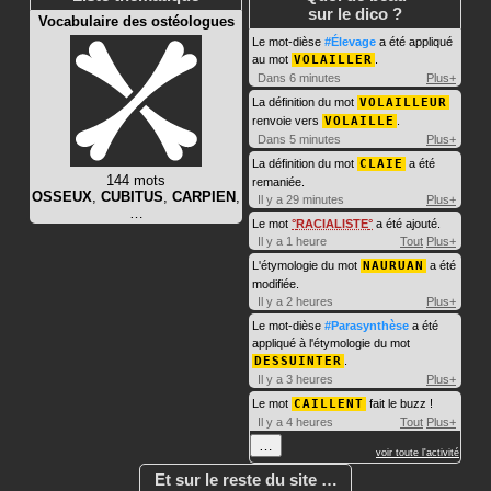
sur le dico ?
Vocabulaire des ostéologues
Le mot-dièse
#Élevage
a été appliqué
au mot
VOLAILLER
.
Dans 6 minutes
Plus+
La définition du mot
VOLAILLEUR
renvoie vers
VOLAILLE
.
Dans 5 minutes
Plus+
La définition du mot
CLAIE
a été
144 mots
remaniée.
OSSEUX
,
CUBITUS
,
CARPIEN
,
Il y a 29 minutes
Plus+
…
Le mot
RACIALISTE
a été ajouté.
Il y a 1 heure
Tout
Plus+
L'étymologie du mot
NAURUAN
a été
modifiée.
Il y a 2 heures
Plus+
Le mot-dièse
#Parasynthèse
a été
appliqué à l'étymologie du mot
DESSUINTER
.
Il y a 3 heures
Plus+
Le mot
CAILLENT
fait le buzz !
Il y a 4 heures
Tout
Plus+
…
voir toute l'activité
Et sur le reste du site …