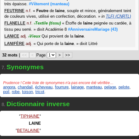
très épaisse.
#Vêtement
(manteau)
FEUTRINE
n.f.
«
Feutre
de
laine
, souple et mince, généralement teint
de couleurs vives, utilisé en confection, décoration.
»
in
TLFI (CNRTL)
FLANELLE
n.f.
Textile
(tissu)
«
Étoffe de
laine
peignée ou cardée, à
#
tissu peu serré.
»
dixit
Académie 8
#AnniversaireMariage
(43)
LANICE
adj.
Vieux
Qui provient de la
laine
.
#
LANIFÈRE
adj.
«
Qui porte de la
laine
.
»
dixit
Littré
32 mots
|
<<
<
Page
>
>>
Synonymes
7.
Prudence ! Cette liste de synonymes n'a pas encore été vérifiée…
angora
,
chandail
,
écheveau
,
fourrure
,
lainage
,
manteau
,
pelage
,
pelote
,
poil
,
robe
,
toison
,
tricot
.
Dictionnaire inverse
8.
TIPHAINE
LAINE
BETALAINE