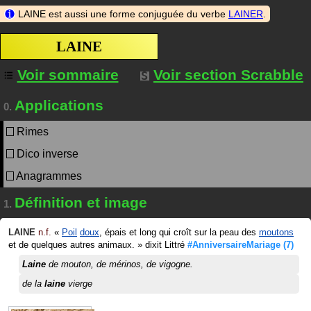
LAINE est aussi une forme conjuguée du verbe
LAINER
.
LAINE
Voir sommaire
Voir section Scrabble
Applications
0.
Rimes
Dico inverse
Anagrammes
Définition et image
1.
LAINE
n.f.
«
Poil
doux
, épais et long qui croît sur la peau des
moutons
et de quelques autres animaux.
»
dixit
Littré
#AnniversaireMariage
(7)
Laine
de mouton, de mérinos, de vigogne.
de la
laine
vierge