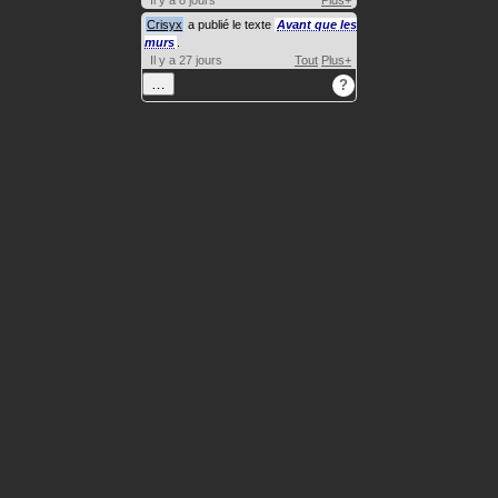
Crisyx
a publié le texte
Avant que les
murs
.
Il y a 27 jours
Tout
Plus+
…
?