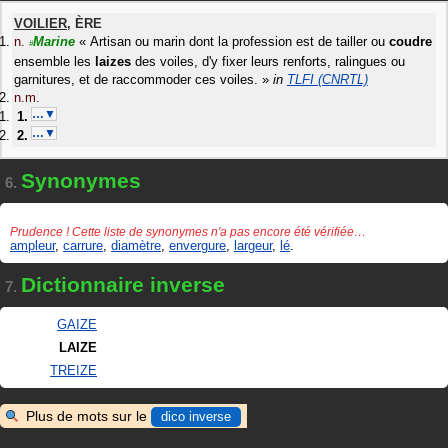
VOILIER
,
ÈRE
n.
Marine
«
Artisan ou marin dont la profession est de tailler ou
coudre
#
ensemble les
laizes
des voiles, d'y fixer leurs renforts, ralingues ou
garnitures, et de raccommoder ces voiles.
»
in
TLFI (CNRTL)
n.m.
…▼
…▼
Synonymes
6.
Prudence ! Cette liste de synonymes n'a pas encore été vérifiée…
ampleur
,
carrure
,
diamètre
,
envergure
,
largeur
,
lé
.
Dictionnaire inverse
7.
GAIZE
LAIZE
TREIZE
Plus de mots sur le
dico inverse