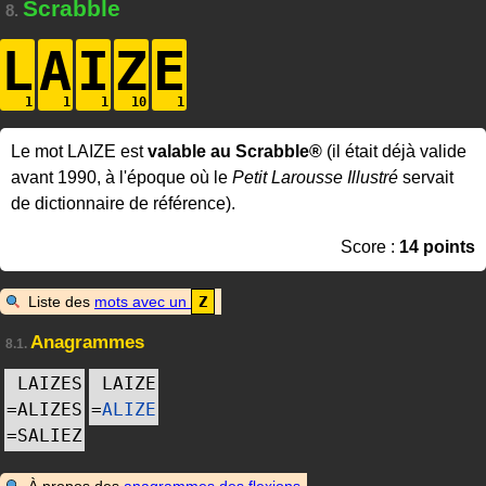
Scrabble
8.
L
A
I
Z
E
Le mot LAIZE est
valable au Scrabble®
(il était déjà valide
avant 1990, à l'époque où le
Petit Larousse Illustré
servait
de dictionnaire de référence).
Score :
14 points
Liste des
mots avec un
Z
Anagrammes
8.1.
LAIZES
LAIZE
=
ALIZES
=
ALIZE
=
SALIEZ
À propos des
anagrammes des flexions