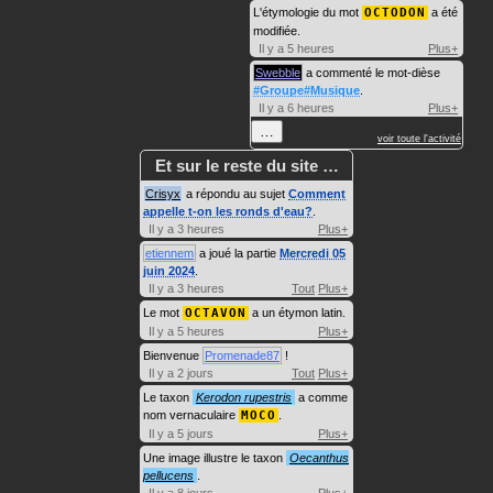
L'étymologie du mot
OCTODON
a été
modifiée.
Il y a 5 heures
Plus+
Swebble
a commenté le mot-dièse
#Groupe#Musique
.
Il y a 6 heures
Plus+
…
voir toute l'activité
Et sur le reste du site …
Crisyx
a répondu au sujet
Comment
appelle t-on les ronds d'eau?
.
Il y a 3 heures
Plus+
etiennem
a joué la partie
Mercredi 05
juin 2024
.
Il y a 3 heures
Tout
Plus+
Le mot
OCTAVON
a un étymon latin.
Il y a 5 heures
Plus+
Bienvenue
Promenade87
!
Il y a 2 jours
Tout
Plus+
Le taxon
Kerodon rupestris
a comme
nom vernaculaire
MOCO
.
Il y a 5 jours
Plus+
Une image illustre le taxon
Oecanthus
pellucens
.
Il y a 8 jours
Plus+