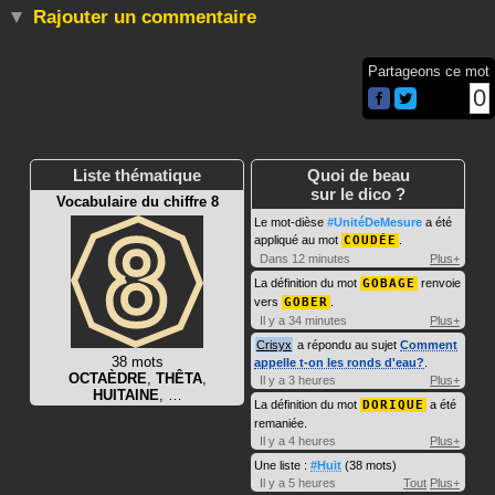
Rajouter un commentaire
Partageons ce mot
0
Liste thématique
Quoi de beau
sur le dico ?
Vocabulaire du chiffre 8
Le mot-dièse
#UnitéDeMesure
a été
appliqué au mot
COUDÉE
.
Dans 12 minutes
Plus+
La définition du mot
GOBAGE
renvoie
vers
GOBER
.
Il y a 34 minutes
Plus+
Crisyx
a répondu au sujet
Comment
38 mots
appelle t-on les ronds d'eau?
.
OCTAÈDRE
,
THÊTA
,
Il y a 3 heures
Plus+
HUITAINE
, …
La définition du mot
DORIQUE
a été
remaniée.
Il y a 4 heures
Plus+
Une liste :
#Huit
(38 mots)
Il y a 5 heures
Tout
Plus+