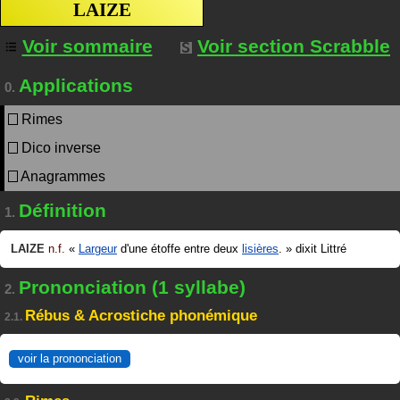
LAIZE
Voir sommaire
Voir section Scrabble
Applications
0.
Rimes
Dico inverse
Anagrammes
Définition
1.
LAIZE
n.f.
«
Largeur
d'une étoffe entre deux
lisières
.
»
dixit
Littré
Prononciation (1 syllabe)
2.
Rébus & Acrostiche phonémique
2.1.
voir la prononciation