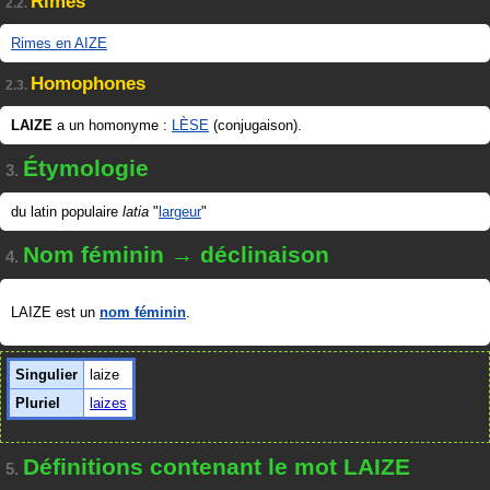
Rimes
2.2.
Rimes en AIZE
Homophones
2.3.
LAIZE
a un homonyme :
LÈSE
(conjugaison).
Étymologie
3.
du latin populaire
latia
"
largeur
"
Nom féminin → déclinaison
4.
LAIZE est un
nom féminin
.
Singulier
laize
Pluriel
laizes
Définitions contenant le mot LAIZE
5.