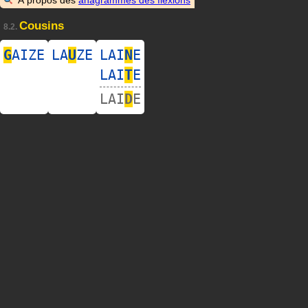
Cousins
8.2.
G
AIZE
LA
U
ZE
LAI
N
E
LAI
T
E
LAI
D
E