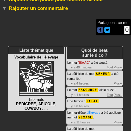
Rajouter un commentaire
Partageons ce mot
0
Liste thématique
Quoi de beau
sur le dico ?
Vocabulaire de l'élevage
Le mot
ISAAC
a été ajouté.
Il y a 49 minutes
Tout
Plus+
La définition du mot
SEXEUR
a été
remaniée.
Il y a 4 heures
Plus+
Le mot
ESGOURDE
fait le buzz !
Il y a 4 heures
Tout
Plus+
159 mots
Une flexion :
TATAT
PEDIGREE
,
APICOLE
,
Il y a 8 heures
COWBOY
, …
Le mot-dièse
#Élevage
a été appliqué
au mot
SEXAGE
.
Il y a 11 heures
Plus+
La définition du mot