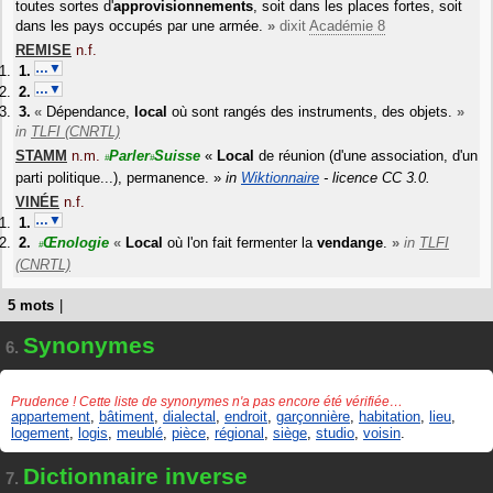
toutes sortes d'
approvisionnements
, soit dans les places fortes, soit
dans les pays occupés par une armée.
»
dixit
Académie 8
REMISE
n.f.
…▼
…▼
«
Dépendance,
local
où sont rangés des instruments, des objets.
»
in
TLFI (CNRTL)
STAMM
n.m.
Parler
Suisse
«
Local
de réunion (d'une association, d'un
#
#
parti politique...), permanence.
»
in
Wiktionnaire
- licence CC 3.0.
VINÉE
n.f.
…▼
Œnologie
«
Local
où l'on fait fermenter la
vendange
.
»
in
TLFI
#
(CNRTL)
5 mots
|
Synonymes
6.
Prudence ! Cette liste de synonymes n'a pas encore été vérifiée…
appartement
,
bâtiment
,
dialectal
,
endroit
,
garçonnière
,
habitation
,
lieu
,
logement
,
logis
,
meublé
,
pièce
,
régional
,
siège
,
studio
,
voisin
.
Dictionnaire inverse
7.