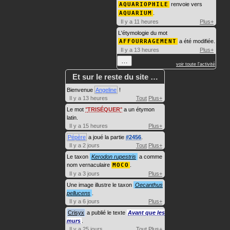
AQUARIOPHILE
renvoie vers
AQUARIUM
.
Il y a 11 heures
Plus+
L'étymologie du mot
AFFOURRAGEMENT
a été modifiée.
Il y a 13 heures
Plus+
…
voir toute l'activité
Et sur le reste du site …
Bienvenue
Angeline
!
Il y a 13 heures
Tout
Plus+
Le mot
TRISÉQUER
a un étymon
latin.
Il y a 15 heures
Plus+
Pépère
a joué la partie
#2456
.
Il y a 2 jours
Tout
Plus+
Le taxon
Kerodon rupestris
a comme
nom vernaculaire
MOCO
.
Il y a 3 jours
Plus+
Une image illustre le taxon
Oecanthus
pellucens
.
Il y a 6 jours
Plus+
Crisyx
a publié le texte
Avant que les
murs
.
Il y a 25 jours
Tout
Plus+