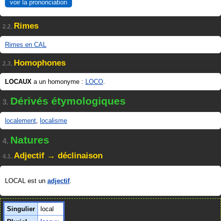
voir la prononciation
Rimes
2.2.
Rimes en CAL
Homophones
2.3.
LOCAUX
a un homonyme :
LOCO
.
Dérivés étymologiques
3.
localement
,
localisme
Natures
4.
Adjectif → déclinaison
4.1.
LOCAL est un
adjectif
.
Singulier
local