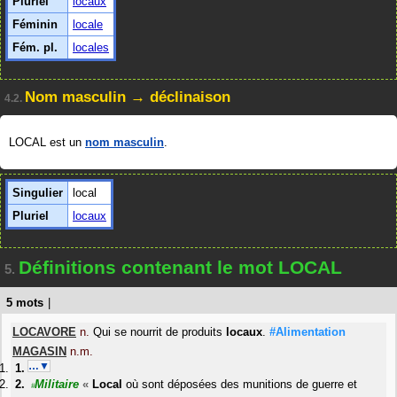
Pluriel
locaux
Féminin
locale
Fém. pl.
locales
Nom masculin → déclinaison
4.2.
LOCAL est un
nom masculin
.
Singulier
local
Pluriel
locaux
Définitions contenant le mot LOCAL
5.
5 mots
|
LOCAVORE
n.
Qui se nourrit de produits
locaux
.
#Alimentation
MAGASIN
n.m.
…▼
Militaire
«
Local
où sont déposées des munitions de guerre et
#