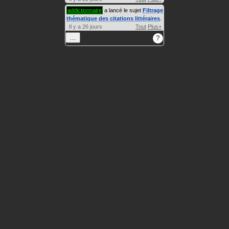
addictionnaire
a lancé le sujet
Filtrage
thématique des citations littéraires
.
Il y a 26 jours
Tout
Plus+
…
?