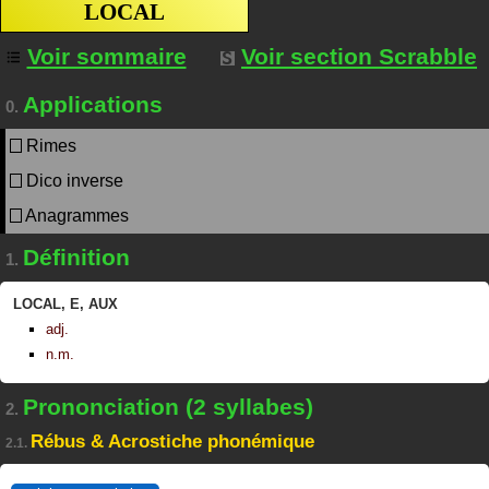
LOCAL
Voir sommaire
Voir section Scrabble
Applications
0.
Rimes
Dico inverse
Anagrammes
Définition
1.
LOCAL
,
E
,
AUX
adj.
n.m.
Prononciation (2 syllabes)
2.
Rébus & Acrostiche phonémique
2.1.