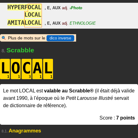
H
Y
P
E
R
F
O
C
A
L
,
E
,
AUX
adj.
Photo
#
L
O
C
A
L
A
M
I
T
A
L
O
C
A
L
,
E
,
AUX
adj.
ETHNOLOGIE
Plus de mots sur le
dico inverse
Scrabble
8.
L
O
C
A
L
Le mot LOCAL est
valable au Scrabble®
(il était déjà valide
avant 1990, à l'époque où le
Petit Larousse Illustré
servait
de dictionnaire de référence).
Score :
7 points
Anagrammes
8.1.