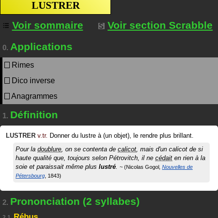
LUSTRER
Voir sommaire
Voir section Scrabble
Applications
0.
Rimes
Dico inverse
Anagrammes
Définition
1.
LUSTRER
v.tr.
Donner du lustre à (un objet), le rendre plus brillant.
Pour la
doublure
, on se contenta de
calicot
, mais d'un calicot de si
haute qualité que, toujours selon Pétrovitch, il ne
cédait
en rien à la
soie et paraissait même plus
lustré
.
Nicolas Gogol
Nouvelles de
Pétersbourg
1843
Prononciation (2 syllabes)
2.
Rébus
2.1.