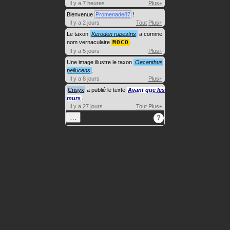
Il y a 7 heures
Plus+
Bienvenue
Promenade87
!
Il y a 2 jours
Tout
Plus+
Le taxon
Kerodon rupestris
a comme
nom vernaculaire
MOCO
.
Il y a 5 jours
Plus+
Une image illustre le taxon
Oecanthus
pellucens
.
Il y a 8 jours
Plus+
Crisyx
a publié le texte
Avant que les
murs
.
Il y a 27 jours
Tout
Plus+
…
?