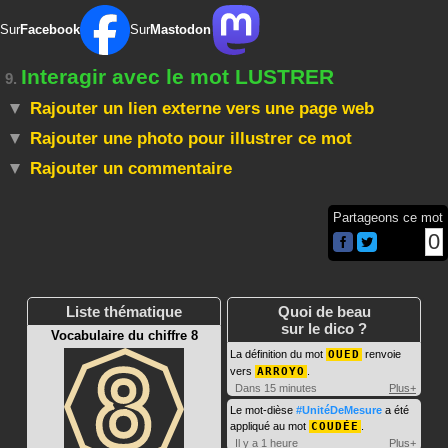
Sur
Facebook
Sur
Mastodon
Interagir avec le mot LUSTRER
9.
Rajouter un lien externe vers une page web
Rajouter une photo pour illustrer ce mot
Rajouter un commentaire
Partageons ce mot
0
Liste thématique
Quoi de beau
sur le dico ?
Vocabulaire du chiffre 8
La définition du mot
OUED
renvoie
vers
ARROYO
.
Dans 15 minutes
Plus+
Le mot-dièse
#UnitéDeMesure
a été
appliqué au mot
COUDÉE
.
Il y a 1 heure
Plus+