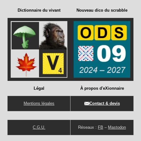
Dictionnaire du vivant
Nouveau dico du scrabble
Légal
À propos d'eXionnaire
Mentions légales
Contact & devis
C.G.U.
Réseaux :
FB
–
Mastodon