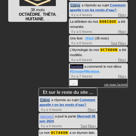
Crisyx
a répondu au sujet
Comment
38 mots
appelle t-on les ronds d'eau?
.
OCTAÈDRE
,
THÊTA
,
Il y a 4 heures
Plus+
HUITAINE
, …
La définition du mot
DORIQUE
a été
remaniée.
Il y a 5 heures
Plus+
Une liste :
#Huit
(38 mots)
Il y a 6 heures
Tout
Plus+
L'étymologie du mot
OCTODON
a été
modifiée.
Il y a 6 heures
Plus+
Swebble
a commenté le mot-dièse
#Groupe#Musique
.
Il y a 7 heures
Plus+
…
voir toute l'activité
Et sur le reste du site …
Crisyx
a répondu au sujet
Comment
appelle t-on les ronds d'eau?
.
Il y a 4 heures
Plus+
etiennem
a joué la partie
Mercredi 05
juin 2024
.
Il y a 5 heures
Tout
Plus+
Le mot
OCTAVON
a un étymon latin.