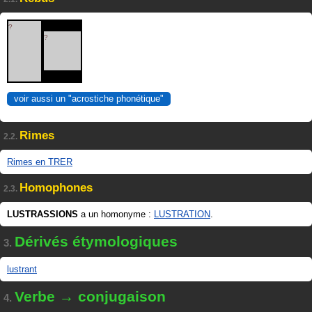
?
?
voir aussi un "acrostiche phonétique"
Rimes
2.2.
Rimes en TRER
Homophones
2.3.
LUSTRASSIONS
a un homonyme :
LUSTRATION
.
Dérivés étymologiques
3.
lustrant
Verbe → conjugaison
4.