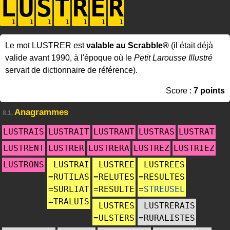
L
U
S
T
R
E
R
Le mot LUSTRER est
valable au Scrabble®
(il était déjà
valide avant 1990, à l'époque où le
Petit Larousse Illustré
servait de dictionnaire de référence).
Score :
7 points
Anagrammes
8.1.
LUSTRAIS
LUSTRAIT
LUSTRANT
LUSTRAS
LUSTRAT
LUSTRENT
LUSTRER
LUSTRERA
LUSTREZ
LUSTRIEZ
LUSTRONS
LUSTRAI
LUSTREE
LUSTREES
=
RUTILAS
=
RELUTES
=
RESULTES
=
SURLIAT
=
RESULTE
=
STREUSEL
=
TRALUIS
LUSTRES
LUSTRERAIS
=
ULSTERS
=
RURALISTES