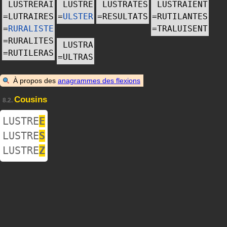
LUSTRERAI
LUSTRE
LUSTRATES
LUSTRAIENT
=
LUTRAIRES
=
ULSTER
=
RESULTATS
=
RUTILANTES
=
RURALISTE
=
TRALUISENT
=
RURALITES
LUSTRA
=
RUTILERAS
=
ULTRAS
À propos des
anagrammes des flexions
Cousins
8.2.
LUSTRE
E
LUSTRE
S
LUSTRE
Z