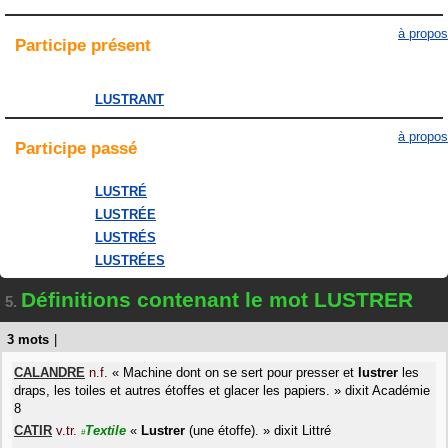
à propos
Participe
présent
LUSTRANT
à propos
Participe
passé
LUSTRÉ
LUSTRÉE
LUSTRÉS
LUSTRÉES
Définitions contenant le mot LUSTRER
5.
3 mots
|
CALANDRE
n.f.
«
Machine dont on se sert pour presser et
lustrer
les
draps, les toiles et autres étoffes et glacer les papiers.
»
dixit
Académie
8
CATIR
v.tr.
Textile
«
Lustrer
(une étoffe).
»
dixit
Littré
#