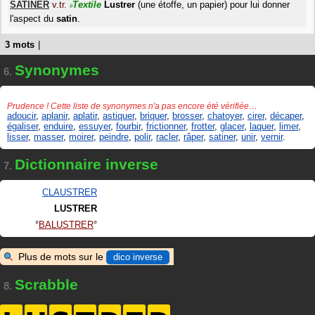
SATINER
v.tr.
Textile
Lustrer
(une étoffe, un papier) pour lui donner
#
l'aspect du
satin
.
3 mots
|
Synonymes
6.
Prudence ! Cette liste de synonymes n'a pas encore été vérifiée…
adoucir
,
aplanir
,
aplatir
,
astiquer
,
briquer
,
brosser
,
chatoyer
,
cirer
,
décaper
,
égaliser
,
enduire
,
essuyer
,
fourbir
,
frictionner
,
frotter
,
glacer
,
laquer
,
limer
,
lisser
,
masser
,
moirer
,
peindre
,
polir
,
racler
,
râper
,
satiner
,
unir
,
vernir
.
Dictionnaire inverse
7.
CLAUSTRER
LUSTRER
BALUSTRER
Plus de mots sur le
dico inverse
Scrabble
8.