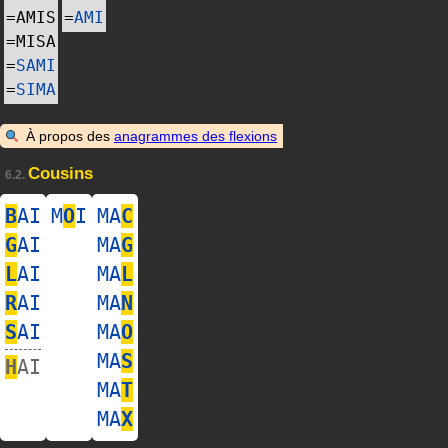
=
AMIS
=
AMI
=
MISA
=
SAMI
=
SIMA
À propos des
anagrammes des flexions
Cousins
6.2.
B
AI
M
O
I
MA
C
G
AI
MA
G
L
AI
MA
L
R
AI
MA
N
S
AI
MA
O
MA
S
H
AI
MA
T
MA
X