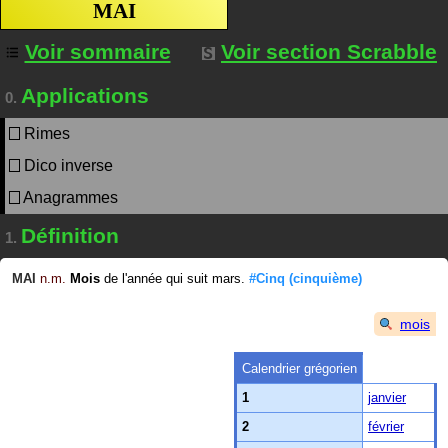
MAI
Voir sommaire
Voir section Scrabble
Applications
0.
Rimes
Dico inverse
Anagrammes
Définition
1.
MAI
n.m.
Mois
de l'année qui suit mars.
#Cinq
(cinquième)
mois
Calendrier grégorien
1
janvier
2
février