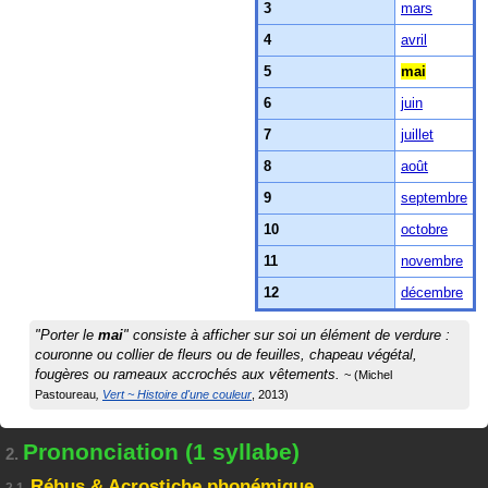
3
mars
4
avril
5
mai
6
juin
7
juillet
8
août
9
septembre
10
octobre
11
novembre
12
décembre
"Porter le
mai
" consiste à afficher sur soi un élément de verdure :
couronne ou collier de fleurs ou de feuilles, chapeau végétal,
fougères ou rameaux accrochés aux vêtements.
Michel
Pastoureau
Vert ~ Histoire d'une couleur
2013
Prononciation (1 syllabe)
2.
Rébus & Acrostiche phonémique