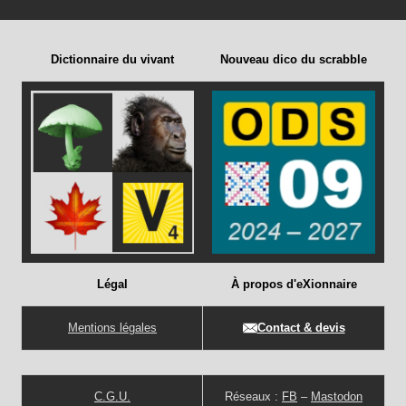
Dictionnaire du vivant
Nouveau dico du scrabble
Légal
À propos d'eXionnaire
Mentions légales
Contact & devis
C.G.U.
Réseaux :
FB
–
Mastodon