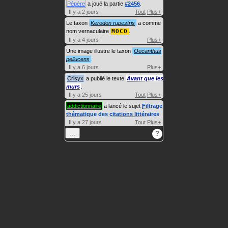
Pépère
a joué la partie
#2456
.
Il y a 2 jours
Tout
Plus+
Le taxon
Kerodon rupestris
a comme
nom vernaculaire
MOCO
.
Il y a 4 jours
Plus+
Une image illustre le taxon
Oecanthus
pellucens
.
Il y a 6 jours
Plus+
Crisyx
a publié le texte
Avant que les
murs
.
Il y a 25 jours
Tout
Plus+
addictionnaire
a lancé le sujet
Filtrage
thématique des citations littéraires
.
Il y a 27 jours
Tout
Plus+
…
?