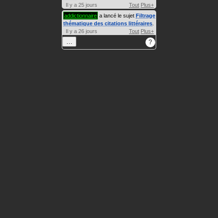
Il y a 25 jours
Tout
Plus+
addictionnaire
a lancé le sujet
Filtrage
thématique des citations littéraires
.
Il y a 26 jours
Tout
Plus+
…
?