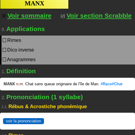
MANX
Voir sommaire
Voir section Scrabble
Applications
0.
Rimes
Dico inverse
Anagrammes
Définition
1.
MANX
n.m.
Chat sans queue originaire de l'île de Man.
#Race#Chat
Prononciation (1 syllabe)
2.
Rébus & Acrostiche phonémique
2.1.
voir la prononciation