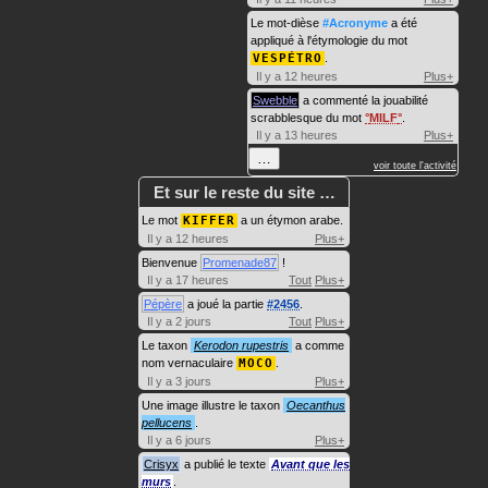
Le mot-dièse
#Acronyme
a été
appliqué à l'étymologie du mot
VESPÉTRO
.
Il y a 12 heures
Plus+
Swebble
a commenté la jouabilité
scrabblesque du mot
MILF
.
Il y a 13 heures
Plus+
…
voir toute l'activité
Et sur le reste du site …
Le mot
KIFFER
a un étymon arabe.
Il y a 12 heures
Plus+
Bienvenue
Promenade87
!
Il y a 17 heures
Tout
Plus+
Pépère
a joué la partie
#2456
.
Il y a 2 jours
Tout
Plus+
Le taxon
Kerodon rupestris
a comme
nom vernaculaire
MOCO
.
Il y a 3 jours
Plus+
Une image illustre le taxon
Oecanthus
pellucens
.
Il y a 6 jours
Plus+
Crisyx
a publié le texte
Avant que les
murs
.