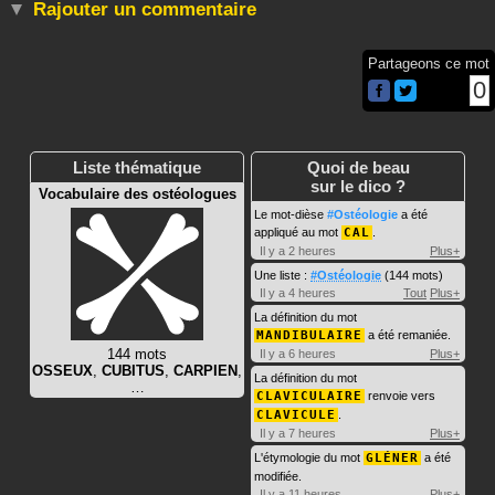
Rajouter un commentaire
Partageons ce mot
0
Liste thématique
Quoi de beau
sur le dico ?
Vocabulaire des ostéologues
Le mot-dièse
#Ostéologie
a été
appliqué au mot
CAL
.
Il y a 2 heures
Plus+
Une liste :
#Ostéologie
(144 mots)
Il y a 4 heures
Tout
Plus+
La définition du mot
MANDIBULAIRE
a été remaniée.
144 mots
Il y a 6 heures
Plus+
OSSEUX
,
CUBITUS
,
CARPIEN
,
La définition du mot
…
CLAVICULAIRE
renvoie vers
CLAVICULE
.
Il y a 7 heures
Plus+
L'étymologie du mot
GLÉNER
a été
modifiée.
Il y a 11 heures
Plus+