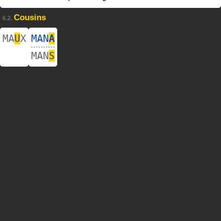
Cousins
6.2.
MA
U
X
MAN
A
MAN
S