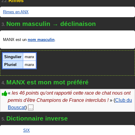
Rimes
2.2.
Rimes en ANX
Nom masculin → déclinaison
3.
MANX est un
nom masculin
.
Singulier
manx
Pluriel
manx
MANX est mon mot préféré
4.
«
les 46 points qu'ont rapporté cette race de chat nous ont
permis d'être Champions de France interclubs !
» (
Club du
Bouscat
)
…
Dictionnaire inverse
5.
SIX