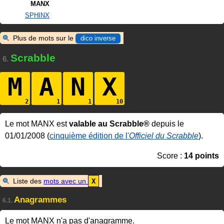
MANX
SPHINX
Plus de mots sur le
dico inverse
Scrabble
6.
M
A
N
X
Le mot MANX est
valable au Scrabble®
depuis le
01/01/2008 (
cinquième édition de l'
Officiel du Scrabble
).
Score :
14 points
Liste des
mots avec un
X
Anagrammes
6.1.
Le mot MANX n'a pas d'anagramme.