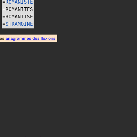
=
ROMANISTE
=
ROMANITES
=
ROMANTISE
=
STRAMOINE
des
anagrammes des flexions