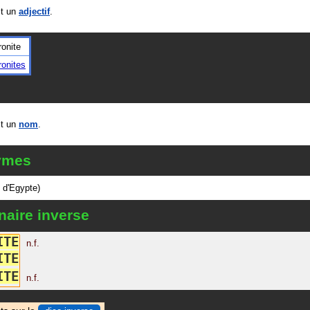
t un
adjectif
.
onite
onites
t un
nom
.
ymes
 d'Egypte)
naire inverse
I
T
E
n.f.
I
T
E
I
T
E
n.f.