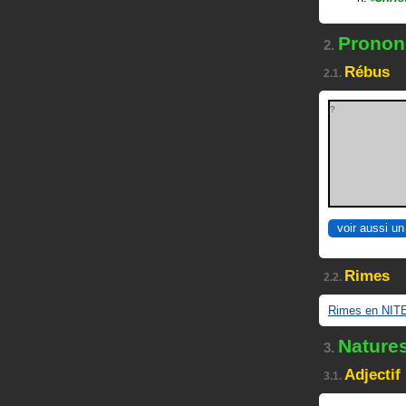
Prononc
2.
Rébus
2.1.
?
voir aussi un
Rimes
2.2.
Rimes en NIT
Nature
3.
Adjectif
3.1.