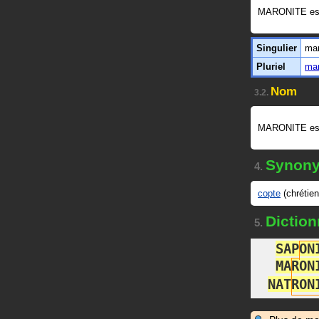
MARONITE es
Singulier
mar
Pluriel
mar
Nom
3.2.
MARONITE es
Synon
4.
copte
(chrétien
Diction
5.
S
A
P
O
N
M
A
R
O
N
N
A
T
R
O
N