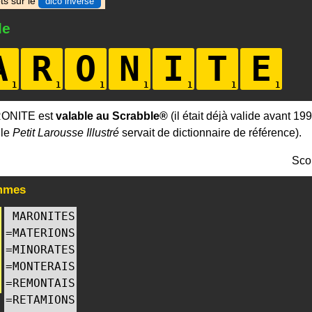
ts sur le
dico inverse
le
A
R
O
N
I
T
E
RONITE est
valable au Scrabble®
(il était déjà valide avant 199
 le
Petit Larousse Illustré
servait de dictionnaire de référence).
Sco
mmes
MARONITES
=
MATERIONS
=
MINORATES
=
MONTERAIS
=
REMONTAIS
=
RETAMIONS