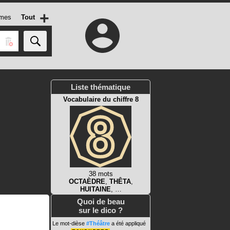
+
mes
Tout
Liste thématique
Vocabulaire du chiffre 8
38 mots
OCTAÈDRE
,
THÊTA
,
HUITAINE
, …
Quoi de beau
sur le dico ?
Le mot-dièse
#Théâtre
a été appliqué