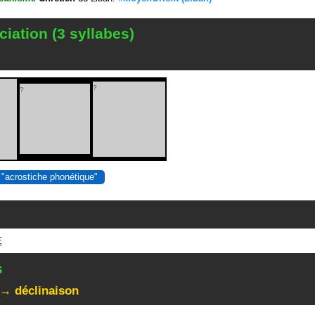
iation (3 syllabes)
?
?
 "acrostiche phonétique"
E
s
 → déclinaison