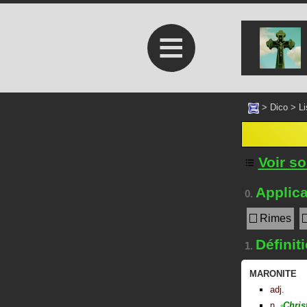
≡
>
Dico
>
Li
Voir s
Applica
0.
Rimes
Définit
1.
MARONITE
adj.
n.
Chris
#