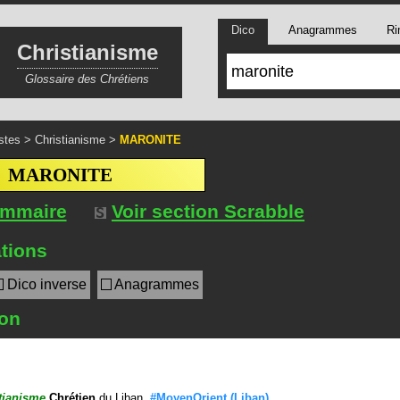
Dico
Anagrammes
Ri
Christianisme
Glossaire des Chrétiens
stes
>
Christianisme
>
MARONITE
MARONITE
ommaire
Voir section Scrabble
tions
Dico inverse
Anagrammes
ion
tianisme
Chrétien
du Liban.
#MoyenOrient
(Liban)