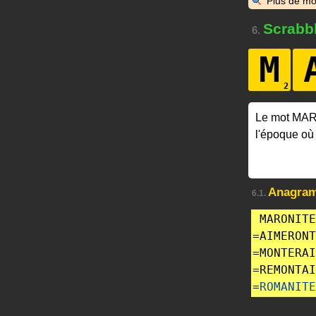
Plus de mo
Scrabb
6.
M
Le mot MA
l'époque où
Anagra
6.1.
MARONITE
=
AIMERONT
=
MONTERAI
=
REMONTAI
=
ROMANITE