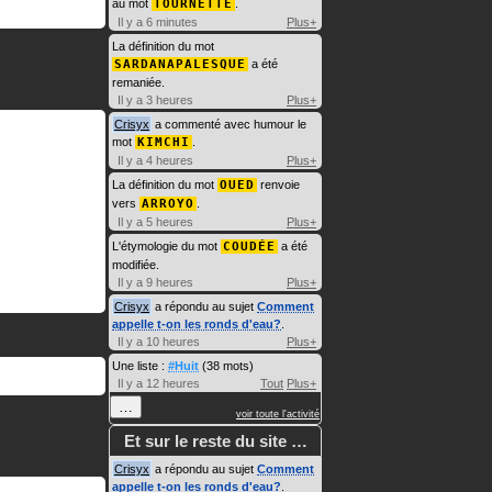
au mot
TOURNETTE
.
Il y a 6 minutes
Plus+
La définition du mot
SARDANAPALESQUE
a été
remaniée.
Il y a 3 heures
Plus+
Crisyx
a commenté avec humour le
mot
KIMCHI
.
Il y a 4 heures
Plus+
La définition du mot
OUED
renvoie
vers
ARROYO
.
Il y a 5 heures
Plus+
L'étymologie du mot
COUDÉE
a été
modifiée.
Il y a 9 heures
Plus+
Crisyx
a répondu au sujet
Comment
appelle t-on les ronds d'eau?
.
Il y a 10 heures
Plus+
Une liste :
#Huit
(38 mots)
Il y a 12 heures
Tout
Plus+
…
voir toute l'activité
Et sur le reste du site …
Crisyx
a répondu au sujet
Comment
appelle t-on les ronds d'eau?
.