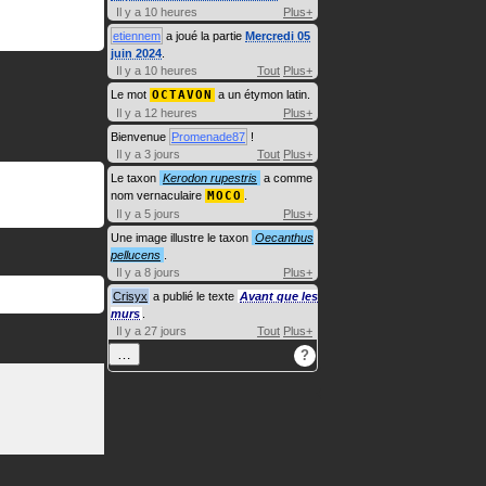
Il y a 10 heures
Plus+
etiennem
a joué la partie
Mercredi 05
juin 2024
.
Il y a 10 heures
Tout
Plus+
Le mot
OCTAVON
a un étymon latin.
Il y a 12 heures
Plus+
Bienvenue
Promenade87
!
Il y a 3 jours
Tout
Plus+
Le taxon
Kerodon rupestris
a comme
nom vernaculaire
MOCO
.
Il y a 5 jours
Plus+
Une image illustre le taxon
Oecanthus
pellucens
.
Il y a 8 jours
Plus+
Crisyx
a publié le texte
Avant que les
murs
.
Il y a 27 jours
Tout
Plus+
…
?