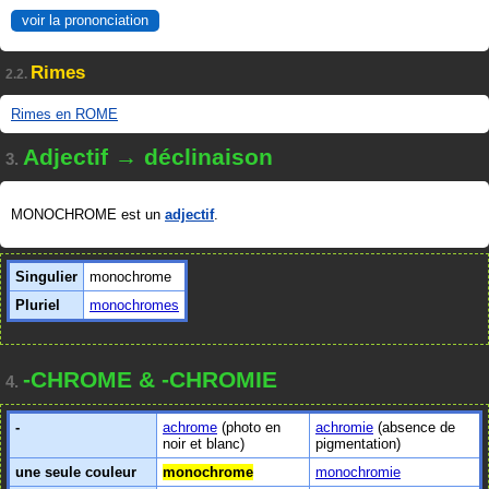
voir la prononciation
Rimes
2.2.
Rimes en ROME
Adjectif → déclinaison
3.
MONOCHROME est un
adjectif
.
Singulier
monochrome
Pluriel
monochromes
-CHROME & -CHROMIE
4.
-
achrome
(photo en
achromie
(absence de
noir et blanc)
pigmentation)
une seule couleur
monochrome
monochromie