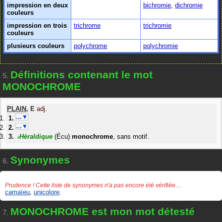
impression en deux
bichromie
,
dichromie
couleurs
impression en trois
trichrome
trichromie
couleurs
plusieurs couleurs
polychrome
polychromie
Définitions contenant le mot
5.
MONOCHROME
PLAIN
,
E
adj.
…▼
…▼
Héraldique
(Écu)
monochrome
, sans motif.
#
Synonymes
6.
Prudence ! Cette liste de synonymes n'a pas encore été vérifiée…
camaïeu
,
unicolore
.
MONOCHROME est mon mot détesté
7.