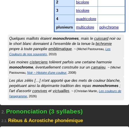
2
bicolore
3
tricolore
4
quadricolore
plusieurs
multicolore
polychrome
Quelques maillots étaient
monochromes
, mais le
cuissard
noir ou
le short blanc donnaient à l'ensemble de la tenue la
bichromie
propre à toute panoplie
emblématique
.
Michel Pastoureau
Les
Couleurs de nos souvenirs
2010
Les moines
cisterciens
tolèrent parfois une certaine harmonie
monochrome
, éventuellement construite sur un
camaïeu
.
Michel
Pastoureau
Noir ~ Histoire d'une couleur
2008
Les plus zélés […] n'ont apporté que des mets de couleur blanche,
perpétuant ainsi la déprimante tradition des repas
monochromes
;
l'art d'assortir
convives
et
victuailles
.
Christian Martin
Les couleurs de
l'anagramme
2026
Prononciation (3 syllabes)
2.
Rébus & Acrostiche phonémique
2.1.