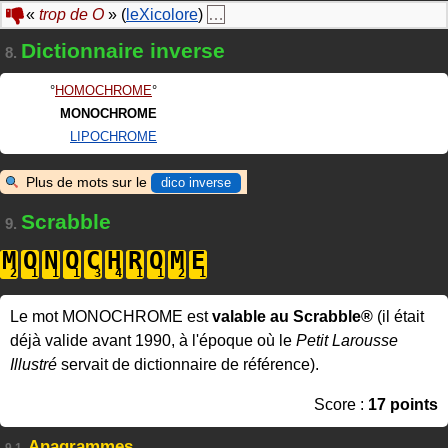
«
trop de O
» (
leXicolore
)
…
Dictionnaire inverse
8.
HOMOCHROME
MONOCHROME
LIPOCHROME
Plus de mots sur le
dico inverse
Scrabble
9.
M
O
N
O
C
H
R
O
M
E
Le mot MONOCHROME est
valable au Scrabble®
(il était
déjà valide avant 1990, à l'époque où le
Petit Larousse
Illustré
servait de dictionnaire de référence).
Score :
17 points
Anagrammes
9.1.