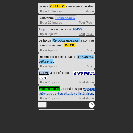
Le mot
KIFFER
a un étymon arabe.
Il y a 15 heures
Plus+
Bienvenue
Promenade87
!
Il y a 20 heures
Tout
Plus+
Pépère
a joué la partie
#2456
.
Il y a 2 jours
Tout
Plus+
Le taxon
Kerodon rupestris
a comme
nom vernaculaire
MOCO
.
Il y a 4 jours
Plus+
Une image illustre le taxon
Oecanthus
pellucens
.
Il y a 6 jours
Plus+
Crisyx
a publié le texte
Avant que les
murs
.
Il y a 25 jours
Tout
Plus+
addictionnaire
a lancé le sujet
Filtrage
thématique des citations littéraires
.
Il y a 26 jours
Tout
Plus+
…
?