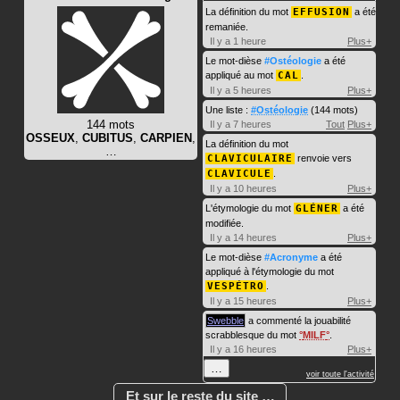
La définition du mot
EFFUSION
a été
remaniée.
Il y a 1 heure
Plus+
Le mot-dièse
#Ostéologie
a été
appliqué au mot
CAL
.
Il y a 5 heures
Plus+
Une liste :
#Ostéologie
(144 mots)
144 mots
Il y a 7 heures
Tout
Plus+
OSSEUX
,
CUBITUS
,
CARPIEN
,
La définition du mot
…
CLAVICULAIRE
renvoie vers
CLAVICULE
.
Il y a 10 heures
Plus+
L'étymologie du mot
GLÉNER
a été
modifiée.
Il y a 14 heures
Plus+
Le mot-dièse
#Acronyme
a été
appliqué à l'étymologie du mot
VESPÉTRO
.
Il y a 15 heures
Plus+
Swebble
a commenté la jouabilité
scrabblesque du mot
MILF
.
Il y a 16 heures
Plus+
…
voir toute l'activité
Et sur le reste du site …