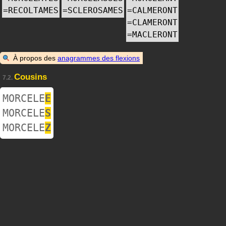
=
RECOLTAMES
=
SCLEROSAMES
=
CALMERONT
=
CLAMERONT
=
MACLERONT
À propos des
anagrammes des flexions
Cousins
7.2.
MORCELE
E
MORCELE
S
MORCELE
Z