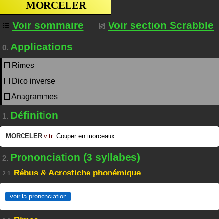
MORCELER
Voir sommaire
Voir section Scrabble
Applications
0.
Rimes
Dico inverse
Anagrammes
Définition
1.
MORCELER
v.tr.
Couper en morceaux.
Prononciation (3 syllabes)
2.
Rébus & Acrostiche phonémique
2.1.
voir la prononciation