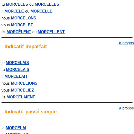
tu
MORCÈLES
MORCELLES
il
MORCÈLE
MORCELLE
nous
MORCELONS
vous
MORCELEZ
ils
MORCÈLENT
MORCELLENT
à propos
Indicatif
imparfait
je
MORCELAIS
tu
MORCELAIS
il
MORCELAIT
nous
MORCELIONS
vous
MORCELIEZ
ils
MORCELAIENT
à propos
Indicatif
passé simple
je
MORCELAI