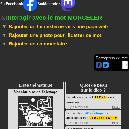
Sur
Facebook
Sur
Mastodon
Interagir avec le mot MORCELER
8.
Rajouter un lien externe vers une page web
Rajouter une photo pour illustrer ce mot
Rajouter un commentaire
Partageons ce mot
0
Liste thématique
Quoi de beau
sur le dico ?
Vocabulaire de l'élevage
La définition du mot
TARSE
a été
remaniée.
Il y a 5 minutes
Plus+
Le mot-dièse
#Ostéologie
a été
appliqué au mot
CLAVICULAIRE
.
Il y a 9 minutes
Plus+
La définition du mot