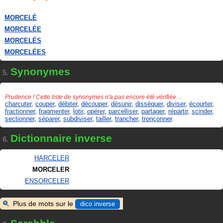
MORCELÉ
MORCELÉE
MORCELÉS
MORCELÉES
Synonymes
5.
Prudence ! Cette liste de synonymes n'a pas encore été vérifiée…
charcuter
,
couper
,
débiter
,
découper
,
désunir
,
disséquer
,
diviser
,
écourter
,
fractionner
,
fragmenter
,
lotir
,
opérer
,
parcelliser
,
partager
,
répartir
,
scinder
,
sectionner
,
séparer
,
subdiviser
,
tailler
,
trancher
,
tronçonner
.
Dictionnaire inverse
6.
HARCELER
MORCELER
ENSORCELER
Plus de mots sur le
dico inverse