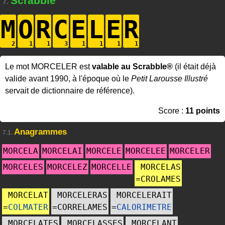
Scrabble
7.
M
O
R
C
E
L
E
R
Le mot MORCELER est
valable au Scrabble®
(il était déjà
valide avant 1990, à l'époque où le
Petit Larousse Illustré
servait de dictionnaire de référence).
Score :
11 points
Anagrammes
7.1.
MORCELA
MORCELAI
MORCELE
MORCELEE
MORCELER
MORCELES
MORCELEZ
MORCELLE
MORCELAS
=
CROLAMES
MORCELAT
MORCELERAS
MORCELERAIT
=
COLMATER
=
CORRELAMES
=
CALORIMETRE
MORCELATES
MORCELASSES
MORCELANT