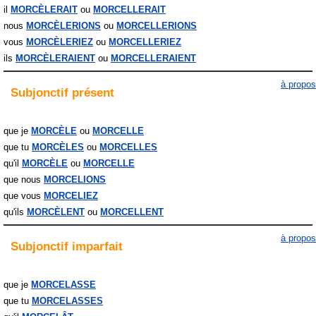
il
MORCÈLERAIT
MORCELLERAIT
nous
MORCÈLERIONS
MORCELLERIONS
vous
MORCÈLERIEZ
MORCELLERIEZ
ils
MORCÈLERAIENT
MORCELLERAIENT
à propos
Subjonctif
présent
que je
MORCÈLE
MORCELLE
que tu
MORCÈLES
MORCELLES
qu'il
MORCÈLE
MORCELLE
que nous
MORCELIONS
que vous
MORCELIEZ
qu'ils
MORCÈLENT
MORCELLENT
à propos
Subjonctif
imparfait
que je
MORCELASSE
que tu
MORCELASSES