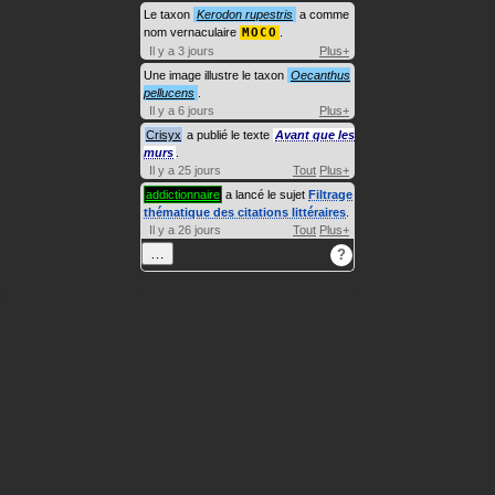
Le taxon
Kerodon rupestris
a comme
nom vernaculaire
MOCO
.
Il y a 3 jours
Plus+
Une image illustre le taxon
Oecanthus
pellucens
.
Il y a 6 jours
Plus+
Crisyx
a publié le texte
Avant que les
murs
.
Il y a 25 jours
Tout
Plus+
addictionnaire
a lancé le sujet
Filtrage
thématique des citations littéraires
.
Il y a 26 jours
Tout
Plus+
…
?