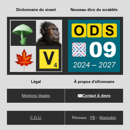
Dictionnaire du vivant
Nouveau dico du scrabble
Légal
À propos d'eXionnaire
Mentions légales
Contact & devis
C.G.U.
Réseaux :
FB
–
Mastodon