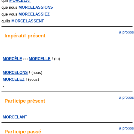
qu'il
MORCELÂT
que nous
MORCELASSIONS
que vous
MORCELASSIEZ
qu'ils
MORCELASSENT
à propos
Impératif
présent
-
MORCÈLE
MORCELLE
! (tu)
-
MORCELONS
! (nous)
MORCELEZ
! (vous)
-
à propos
Participe
présent
MORCELANT
à propos
Participe
passé