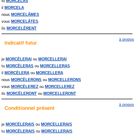
tu
MORCELAS
il
MORCELA
nous
MORCELÂMES
vous
MORCELÂTES
ils
MORCELÈRENT
à propos
Indicatif
futur
je
MORCÈLERAI
MORCELLERAI
tu
MORCÈLERAS
MORCELLERAS
il
MORCÈLERA
MORCELLERA
nous
MORCÈLERONS
MORCELLERONS
vous
MORCÈLEREZ
MORCELLEREZ
ils
MORCÈLERONT
MORCELLERONT
à propos
Conditionnel
présent
je
MORCÈLERAIS
MORCELLERAIS
tu
MORCÈLERAIS
MORCELLERAIS