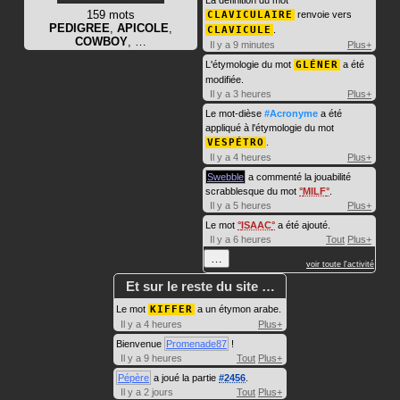
159 mots
CLAVICULAIRE
renvoie vers
PEDIGREE
,
APICOLE
,
CLAVICULE
.
COWBOY
, …
Il y a 9 minutes
Plus+
L'étymologie du mot
GLÉNER
a été
modifiée.
Il y a 3 heures
Plus+
Le mot-dièse
#Acronyme
a été
appliqué à l'étymologie du mot
VESPÉTRO
.
Il y a 4 heures
Plus+
Swebble
a commenté la jouabilité
scrabblesque du mot
MILF
.
Il y a 5 heures
Plus+
Le mot
ISAAC
a été ajouté.
Il y a 6 heures
Tout
Plus+
…
voir toute l'activité
Et sur le reste du site …
Le mot
KIFFER
a un étymon arabe.
Il y a 4 heures
Plus+
Bienvenue
Promenade87
!
Il y a 9 heures
Tout
Plus+
Pépère
a joué la partie
#2456
.
Il y a 2 jours
Tout
Plus+