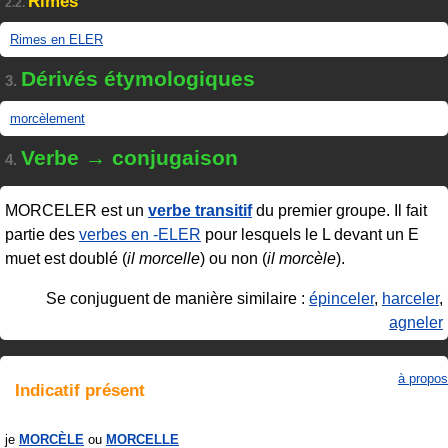
Rimes
2.2.
Rimes en ELER
Dérivés étymologiques
3.
morcèlement
Verbe → conjugaison
4.
MORCELER
est un
verbe transitif
du premier groupe. Il fait
partie des
verbes en ‑ELER
pour lesquels le L devant un E
muet est doublé (
il morcelle
) ou non (
il morcèle
).
Se conjuguent de manière similaire :
épinceler
,
harceler
,
agneler
à propos
Indicatif
présent
je
MORCÈLE
MORCELLE