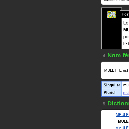
Post
Lo
M
pos
le 
Nom fé
4.
MULETTE est
Singulier
mul
Pluriel
mul
Diction
5.
MEULE
MULE
AMULE