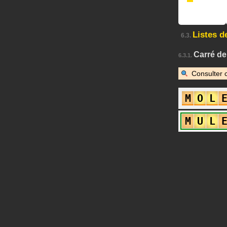
Listes d
6.3.
Carré d
6.3.1.
Consulter 
M
O
L
M
U
L