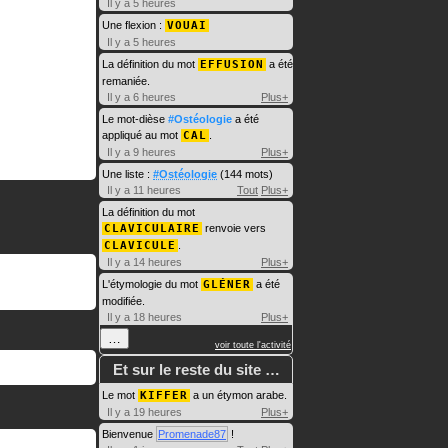
Il y a 5 heures
Une flexion :
VOUAI
Il y a 5 heures
La définition du mot
EFFUSION
a été
remaniée.
Il y a 6 heures
Plus+
Le mot-dièse
#Ostéologie
a été
appliqué au mot
CAL
.
Il y a 9 heures
Plus+
Une liste :
#Ostéologie
(144 mots)
Il y a 11 heures
Tout
Plus+
La définition du mot
CLAVICULAIRE
renvoie vers
CLAVICULE
.
Il y a 14 heures
Plus+
L'étymologie du mot
GLÉNER
a été
modifiée.
Il y a 18 heures
Plus+
…
voir toute l'activité
Et sur le reste du site …
Le mot
KIFFER
a un étymon arabe.
Il y a 19 heures
Plus+
Bienvenue
Promenade87
!