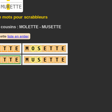
MU
R
ETTE
e mots pour scrabbleurs
e cousins : MOLETTE - MUSETTE
cette
liste en entier
E
T
T
E
M
O
S
E
T
T
E
E
T
T
E
M
U
S
E
T
T
E