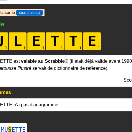
ts sur le
dico inverse
le
U
L
E
T
T
E
LETTE est
valable au Scrabble®
(il était déjà valide avant 199
arousse Illustré
servait de dictionnaire de référence).
Sco
mmes
ETTE n'a pas d'anagramme.
MU
S
ETTE