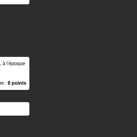
0, à l'époque
re :
8 points