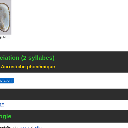
uille
iation (2 syllabes)
 Acrostiche phonémique
nciation
TE
ogie
oulette
, de
moule
et
-ette