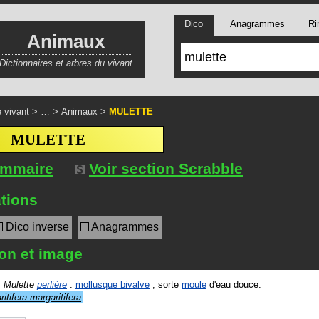
Dico
Anagrammes
Ri
Animaux
Dictionnaires et arbres du vivant
 vivant
> … >
Animaux
>
MULETTE
MULETTE
ommaire
Voir section Scrabble
tions
Dico inverse
Anagrammes
ion et image
.
Mulette
perlière
:
mollusque bivalve
; sorte
moule
d'eau douce.
itifera margaritifera