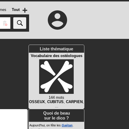
+
mes
Tout
Liste thématique
Vocabulaire des ostéologues
144 mots
OSSEUX
,
CUBITUS
,
CARPIEN
,
…
Quoi de beau
sur le dico ?
Aujourd'hui, on fête les
Gaétan
.