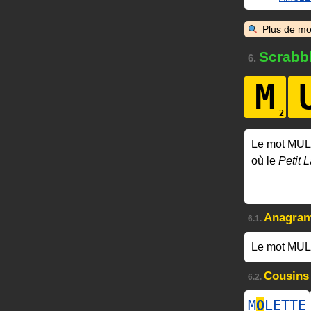
Plus de mo
Scrabb
6.
M
Le mot MU
où le
Petit L
Anagra
6.1.
Le mot MUL
Cousins
6.2.
M
O
LETTE