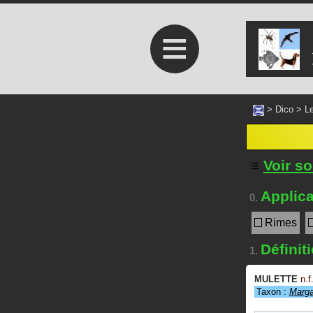
≡
>
Dico
>
Le
Voir s
Applica
0.
Rimes
Définit
1.
MULETTE
n.f
Taxon :
Margar