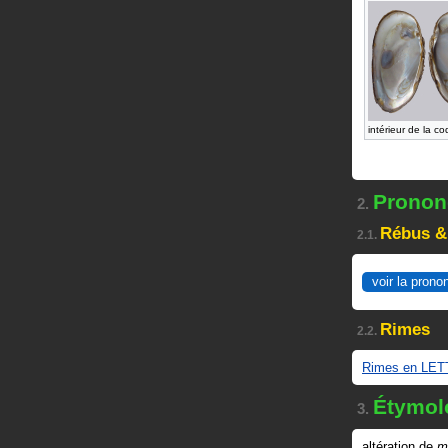
intérieur de la coq
Prononc
2.
Rébus &
2.1.
voir la prono
Rimes
2.2.
Rimes en LET
Étymol
3.
altération de
m