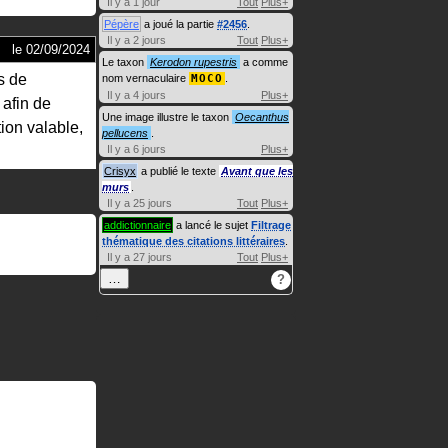
Il y a 1 jour
Tout
Plus+
Pépère
a joué la partie
#2456
.
Il y a 2 jours
Tout
Plus+
le
02/09/2024
Le taxon
Kerodon rupestris
a comme
s de
nom vernaculaire
MOCO
.
Il y a 4 jours
Plus+
 afin de
Une image illustre le taxon
Oecanthus
tion valable,
pellucens
.
Il y a 6 jours
Plus+
Crisyx
a publié le texte
Avant que les
murs
.
Il y a 25 jours
Tout
Plus+
addictionnaire
a lancé le sujet
Filtrage
thématique des citations littéraires
.
Il y a 27 jours
Tout
Plus+
…
?