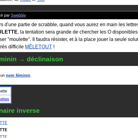
é par
Swebble
rs d'une partie de scrabble, quand vous aurez en main les lettre
ULETTE
, la tentation sera grande de chercher les O disponibles
er °moulette°. Il faudra résister, et à la place jouer la seule solu
très difficile
MÊLETOUT
!
minin → déclinaison
 un
nom féminin
.
ette
ettes
naire inverse
TTE
TTE
TTE