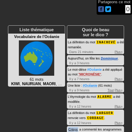
Partageons ce mot
0
Liste thématique
Quoi de beau
sur le dico ?
Vocabulaire de l'Océanie
La définition du mot
INACHEVÉ
a été
remaniée.
Dans 21 minutes
Plus+
Aujourd'hui, on fête les
Dominique
.
Il y a 3 heures
Le mot-dièse
#Océanie
a été appliqué
au mot
MICRONÉSIE
.
61 mots
Il y a 7 heures
Plus+
KIWI
,
NAURUAN
,
MAORI
, …
Une liste :
#Océanie
(61 mots)
Il y a 9 heures
Tout
Plus+
L'étymologie du mot
ALARME
a été
modifiée.
Il y a 12 heures
Plus+
La définition du mot
LARGUER
renvoie vers
CORDAGE
.
Il y a 12 heures
Plus+
Crisyx
a commenté les anagrammes