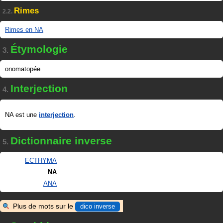
Rimes
2.2.
Rimes en NA
Étymologie
3.
onomatopée
Interjection
4.
NA est une
interjection
.
Dictionnaire inverse
5.
ECTHYMA
NA
ANA
Plus de mots sur le
dico inverse