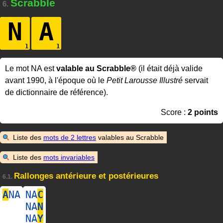
Scrabble
6.
N
A
Le mot NA est
valable au Scrabble®
(il était déjà valide
avant 1990, à l'époque où le
Petit Larousse Illustré
servait
de dictionnaire de référence).
Score :
2 points
Liste des
mots de 2 lettres
valables au Scrabble
Liste des
mots invariables
Rallonges antérieure et postérieures
6.1.
A
NA
NA
C
NA
N
NA
Y