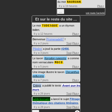
du mot
NAURUAN
.
Il y a 19 heures
Plus+
…
voir toute l'activité
Et sur le reste du site …
Le mot
TUDESQUE
a un étymon
italien.
Il y a 12 heures
Plus+
Bienvenue
Promenade87
!
Il y a 2 jours
Tout
Plus+
Pépère
a joué la partie
#2456
.
Il y a 3 jours
Tout
Plus+
Le taxon
Kerodon rupestris
a comme
nom vernaculaire
MOCO
.
Il y a 5 jours
Plus+
Une image illustre le taxon
Oecanthus
pellucens
.
Il y a 7 jours
Plus+
Crisyx
a publié le texte
Avant que les
murs
.
Il y a 26 jours
Tout
Plus+
addictionnaire
a lancé le sujet
Filtrage
thématique des citations littéraires
.
Il y a 28 jours
Tout
Plus+