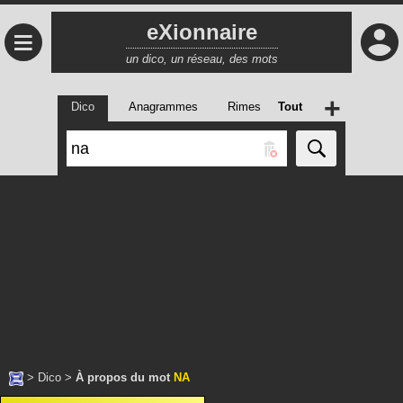
eXionnaire
≡
un dico, un réseau, des mots
+
Dico
Anagrammes
Rimes
Tout
>
Dico
>
À propos du mot
NA