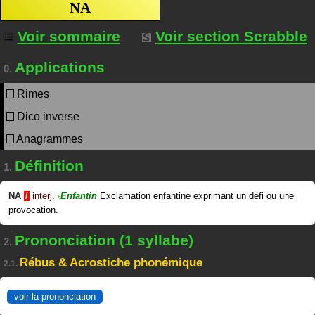
NA
Voir sommaire
Voir section Scrabble
Applications
0.
Rimes
Dico inverse
Anagrammes
Définition
1.
NA
/
interj.
Enfantin
Exclamation enfantine exprimant un défi ou une
#
provocation.
Prononciation (1 syllabe)
2.
Rébus & Acrostiche phonémique
2.1.
voir la prononciation