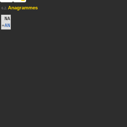
Anagrammes
6.2.
NA
=
AN