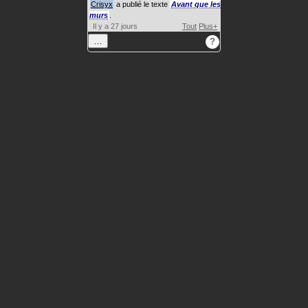
Crisyx
a publié le texte
Avant que les
murs
.
Il y a 27 jours
Tout
Plus+
…
?