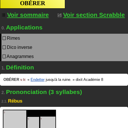
OBÉRER
Voir sommaire
Voir section Scrabble
Applications
0.
Rimes
Dico inverse
Anagrammes
Définition
1.
OBÉRER
v.tr.
«
Endetter
jusqu'à la ruine.
»
dixit
Académie 8
Prononciation (3 syllabes)
2.
Rébus
2.1.
?
?
?