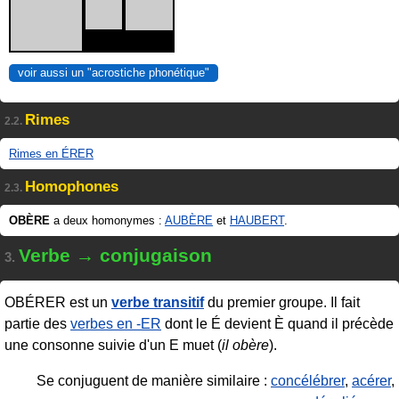
voir aussi un "acrostiche phonétique"
Rimes
2.2.
Rimes en ÉRER
Homophones
2.3.
OBÈRE
a deux homonymes :
AUBÈRE
et
HAUBERT
.
Verbe → conjugaison
3.
OBÉRER
est un
verbe transitif
du premier groupe. Il fait
partie des
verbes en ‑ER
dont le É devient È quand il précède
une consonne suivie d'un E muet (
il obère
).
Se conjuguent de manière similaire :
concélébrer
,
acérer
,