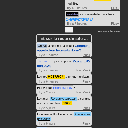
modifiée.
Il y a 6 heures
Plus+
Swebble
a commenté le mot-dièse
#Groupe#Musique
.
Il y a 7 heures
Plus+
…
voir toute l'activité
Et sur le reste du site …
Crisyx
a répondu au sujet
Comment
appelle t-on les ronds d'eau?
.
Il y a 4 heures
Plus+
etiennem
a joué la partie
Mercredi 05
juin 2024
.
Il y a 4 heures
Tout
Plus+
Le mot
OCTAVON
a un étymon latin.
Il y a 6 heures
Plus+
Bienvenue
Promenade87
!
Il y a 2 jours
Tout
Plus+
Le taxon
Kerodon rupestris
a comme
nom vernaculaire
MOCO
.
Il y a 5 jours
Plus+
Une image illustre le taxon
Oecanthus
pellucens
.
Il y a 8 jours
Plus+