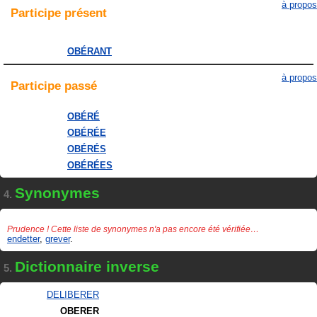
à propos
Participe
présent
OBÉRANT
à propos
Participe
passé
OBÉRÉ
OBÉRÉE
OBÉRÉS
OBÉRÉES
Synonymes
4.
Prudence ! Cette liste de synonymes n'a pas encore été vérifiée…
endetter
,
grever
.
Dictionnaire inverse
5.
DELIBERER
OBERER