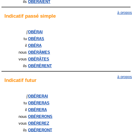
ils
OBÉRAIENT
à propos
Indicatif
passé simple
j'
OBÉRAI
tu
OBÉRAS
il
OBÉRA
nous
OBÉRÂMES
vous
OBÉRÂTES
ils
OBÉRÈRENT
à propos
Indicatif
futur
j'
OBÉRERAI
tu
OBÉRERAS
il
OBÉRERA
nous
OBÉRERONS
vous
OBÉREREZ
ils
OBÉRERONT