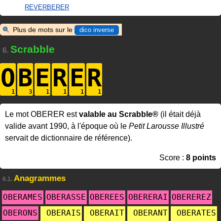
REVERBERER
Plus de mots sur le
dico inverse
Scrabble
6.
O
B
E
R
E
R
Le mot OBERER est
valable au Scrabble®
(il était déjà
valide avant 1990, à l'époque où le
Petit Larousse Illustré
servait de dictionnaire de référence).
Score :
8 points
Anagrammes
6.1.
OBERAMES
OBERASSE
OBEREES
OBERERAI
OBEREREZ
OBERONS
OBERAIS
OBERAIT
OBERANT
OBERATES