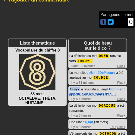
Partageons ce mot
0
Liste thématique
Quoi de beau
sur le dico ?
Vocabulaire du chiffre 8
La définition du mot
OUED
renvoie
vers
ARROYO
.
Dans 33 minutes
Plus+
Le mot-dièse
#UnitéDeMesure
a été
appliqué au mot
COUDÉE
.
Il y a 51 minutes
Plus+
Crisyx
a répondu au sujet
Comment
38 mots
appelle t-on les ronds d'eau?
.
OCTAÈDRE
,
THÊTA
,
Il y a 4 heures
Plus+
HUITAINE
, …
La définition du mot
DORIQUE
a été
remaniée.
Il y a 5 heures
Plus+
Une liste :
#Huit
(38 mots)
Il y a 6 heures
Tout
Plus+
L'étymologie du mot
OCTODON
a été