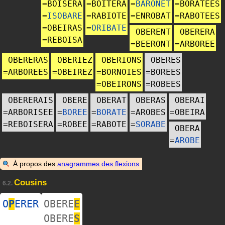
=
BOISERA
=
BOITERA
=
BARONET
=
BORATEES
=
ISOBARE
=
RABIOTE
=
ENROBAT
=
RABOTEES
=
OBEIRAS
=
ORIBATE
OBERENT
OBERERA
=
REBOISA
=
BEERONT
=
ARBOREE
OBERERAS
OBERIEZ
OBERIONS
OBERES
=
ARBOREES
=
OBEIREZ
=
BORNOIES
=
BOREES
=
OBEIRONS
=
ROBEES
OBERERAIS
OBERE
OBERAT
OBERAS
OBERAI
=
ARBORISEE
=
BOREE
=
BORATE
=
AROBES
=
OBEIRA
=
REBOISERA
=
ROBEE
=
RABOTE
=
SORABE
OBERA
=
AROBE
À propos des
anagrammes des flexions
Cousins
6.2.
O
P
ERER
OBERE
E
OBERE
S