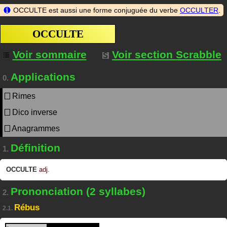
OCCULTE est aussi une forme conjuguée du verbe
OCCULTER
.
OCCULTE
Voir sommaire
Voir section Scrabble
Applications
0.
Rimes
Dico inverse
Anagrammes
Définition
1.
OCCULTE
adj.
Prononciation (2 syllabes)
2.
Rébus
2.1.