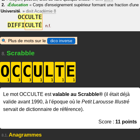
Éducation
«
Corps d'enseignement supérieur formant une fraction d'une
#
Université
.
»
dixit
Académie 8
O
C
C
U
L
T
E
D
I
F
F
I
C
U
L
T
É
n.f.
Plus de mots sur le
dico inverse
Scrabble
8.
O
C
C
U
L
T
E
Le mot OCCULTE est
valable au Scrabble®
(il était déjà
valide avant 1990, à l'époque où le
Petit Larousse Illustré
servait de dictionnaire de référence).
Score :
11 points
Anagrammes
8.1.