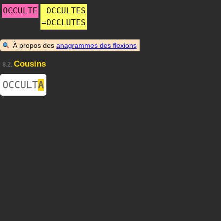
OCCULTE
OCCULTES
=
OCCLUTES
À propos des
anagrammes des flexions
Cousins
8.2.
OCCULT
A