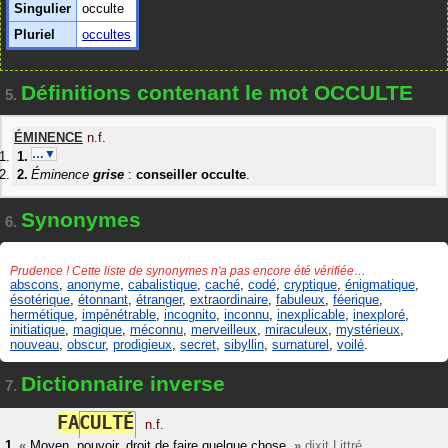
Singulier
occulte
Pluriel
occultes
Définitions contenant le mot OCCULTE
5.
ÉMINENCE
n.f.
…▼
Éminence
grise
:
conseiller
occulte
.
Synonymes
6.
Prudence ! Cette liste de synonymes n'a pas encore été vérifiée…
abscons
,
anonyme
,
cabalistique
,
caché
,
codé
,
cryptique
,
énigmatique
,
ésotérique
,
étonnant
,
étranger
,
extraordinaire
,
fabuleux
,
féerique
,
hermétique
,
impénétrable
,
incognito
,
inconnu
,
inexplicable
,
inexploré
,
initiatique
,
magique
,
méconnu
,
merveilleux
,
miraculeux
,
mystérieux
,
nouveau
,
obscur
,
prodigieux
,
secret
,
sibyllin
,
surnaturel
,
voilé
.
Dictionnaire inverse
7.
F
A
C
U
L
T
É
n.f.
«
Moyen, pouvoir, droit de faire quelque chose.
»
dixit
Littré