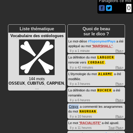
Partageons ce mot
0
Liste thématique
Quoi de beau
sur le dico ?
Vocabulaire des ostéologues
Le mot-dièse
#Toponyme#Pays
a été
appliqué au mot
MARSHALL
.
Il y a 1 minute
Plus+
La définition du mot
LARGUER
renvoie vers
CORDAGE
.
Il y a 42 minutes
Plus+
L'étymologie du mot
ALARME
a été
144 mots
modifiée.
OSSEUX
,
CUBITUS
,
CARPIEN
,
Il y a 3 heures
Plus+
…
La définition du mot
RUCHER
a été
remaniée.
Il y a 6 heures
Plus+
Crisyx
a commenté les anagrammes
du mot
NAURUAN
.
Il y a 10 heures
Plus+
Le mot
RACIALISTE
a été ajouté.
Il y a 11 heures
Tout
Plus+