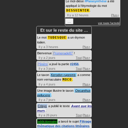
Le mot-dièse
#Parasynthèse
a été
appliqué à l'étymologie du mot
DESSUINTER
.
Il y a 12 heures
Plus+
…
voir toute l'activité
Et sur le reste du site …
Le mot
TUDESQUE
a un étymon
italien.
Il y a 3 heures
Plus+
Bienvenue
Promenade87
!
Il y a 2 jours
Tout
Plus+
Pépère
a joué la partie
#2456
.
Il y a 3 jours
Tout
Plus+
Le taxon
Kerodon rupestris
a comme
nom vernaculaire
MOCO
.
Il y a 4 jours
Plus+
Une image illustre le taxon
Oecanthus
pellucens
.
Il y a 7 jours
Plus+
Crisyx
a publié le texte
Avant que les
murs
.
Il y a 26 jours
Tout
Plus+
addictionnaire
a lancé le sujet
Filtrage
thématique des citations littéraires
.