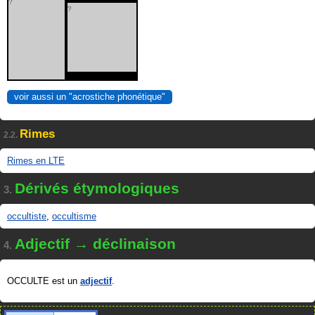
?
?
voir aussi un "acrostiche phonétique"
Rimes
2.2.
Rimes en LTE
Dérivés étymologiques
3.
occultiste
,
occultisme
Adjectif → déclinaison
4.
OCCULTE est un
adjectif
.