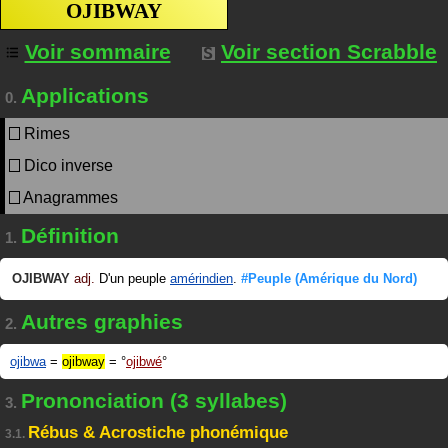
OJIBWAY
Voir sommaire
Voir section Scrabble
Applications
0.
Rimes
Dico inverse
Anagrammes
Définition
1.
OJIBWAY
adj.
D'un peuple
amérindien
.
#Peuple
(Amérique du Nord)
Autres graphies
2.
ojibwa
=
ojibway
=
ojibwé
Prononciation (3 syllabes)
3.
Rébus & Acrostiche phonémique
3.1.