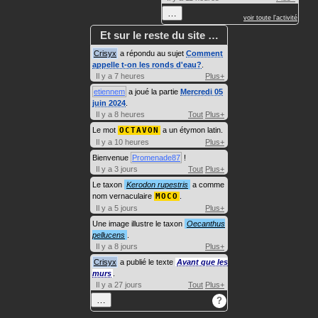
…
voir toute l'activité
Et sur le reste du site …
Crisyx
a répondu au sujet
Comment
appelle t-on les ronds d'eau?
.
Il y a 7 heures
Plus+
etiennem
a joué la partie
Mercredi 05
juin 2024
.
Il y a 8 heures
Tout
Plus+
Le mot
OCTAVON
a un étymon latin.
Il y a 10 heures
Plus+
Bienvenue
Promenade87
!
Il y a 3 jours
Tout
Plus+
Le taxon
Kerodon rupestris
a comme
nom vernaculaire
MOCO
.
Il y a 5 jours
Plus+
Une image illustre le taxon
Oecanthus
pellucens
.
Il y a 8 jours
Plus+
Crisyx
a publié le texte
Avant que les
murs
.
Il y a 27 jours
Tout
Plus+
…
?