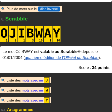
Plus de mots sur le
dico inverse
Scrabble
6.
O
J
I
B
W
A
Y
Le mot OJIBWAY est
valable au Scrabble®
depuis le
01/01/2004 (
quatrième édition de l'
Officiel du Scrabble
).
Score :
34 points
Liste des
mots avec un
J
Liste des
mots avec un
W
Liste des
mots avec un
Y
Anagrammes
6.1.