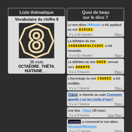
Liste thématique
Quoi de beau
sur le dico ?
Vocabulaire du chiffre 8
Le mot-dièse
#Militaire
a été appliqué
au mot
BIRIBI
.
Il y a 28 minutes
Plus+
La définition du mot
SARDANAPALESQUE
a été
remaniée.
Il y a 52 minutes
Plus+
38 mots
La définition du mot
OUED
renvoie
OCTAÈDRE
,
THÊTA
,
vers
ARROYO
.
HUITAINE
, …
Il y a 3 heures
Plus+
L'étymologie du mot
COUDÉE
a été
modifiée.
Il y a 7 heures
Plus+
Crisyx
a répondu au sujet
Comment
appelle t-on les ronds d'eau?
.
Il y a 7 heures
Plus+
Une liste :
#Huit
(38 mots)
Il y a 9 heures
Tout
Plus+
Swebble
a commenté le mot-dièse
#Groupe#Musique
.
Il y a 11 heures
Plus+