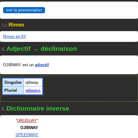
voir la prononciation
Rimes
3.2.
Rimes en AY
Adjectif → déclinaison
4.
OJIBWAY est un
adjectif
.
Singulier
ojibway
Pluriel
ojibways
Dictionnaire inverse
5.
URUGUAY
OJIBWAY
SPEEDWAY