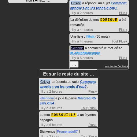
HUITAINE
, …
Crisyx
a répondu au sujet
Comment
appelle t-on les ronds d'eau?
.
Il y a 2 heures
Plus+
La définition du mot
DORIQUE
a été
remaniée.
Il y a 4 heures
Plus+
Une liste :
#Huit
(38 mots)
Il y a 4 heures
Tout
Plus+
Swebble
a commenté le mot-dièse
#Groupe#Musique
.
Il y a 6 heures
Plus+
…
voir toute l'activité
Et sur le reste du site …
Crisyx
a répondu au sujet
Comment
appelle t-on les ronds d'eau?
.
Il y a 2 heures
Plus+
etiennem
a joué la partie
Mercredi 05
juin 2024
.
Il y a 3 heures
Tout
Plus+
Le mot
ROUSQUILLE
a un étymon
espagnol.
Il y a 6 heures
Plus+
Bienvenue
Promenade87
!
Il y a 2 jours
Tout
Plus+