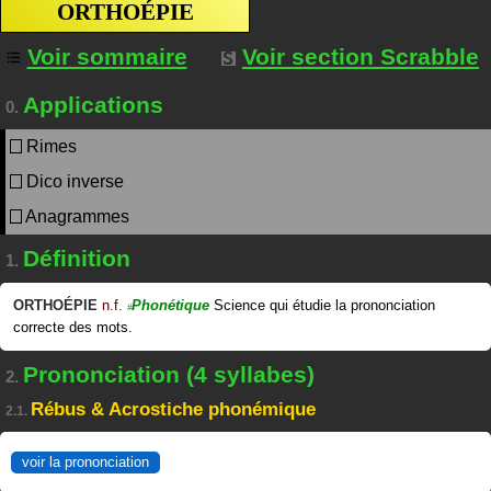
ORTHOÉPIE
Voir sommaire
Voir section Scrabble
Applications
0.
Rimes
Dico inverse
Anagrammes
Définition
1.
ORTHOÉPIE
n.f.
Phonétique
Science qui étudie la prononciation
#
correcte des mots.
Prononciation (4 syllabes)
2.
Rébus & Acrostiche phonémique
2.1.
voir la prononciation