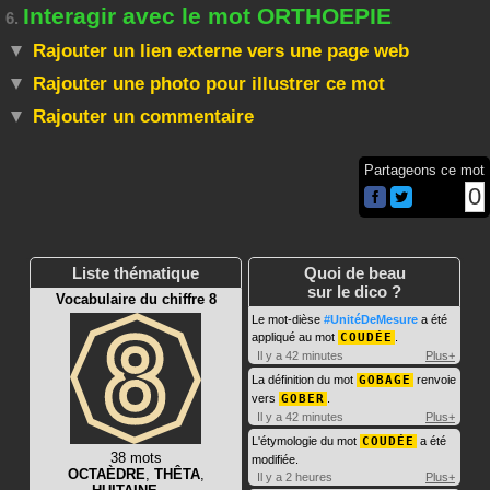
Interagir avec le mot ORTHOEPIE
6.
Rajouter un lien externe vers une page web
Rajouter une photo pour illustrer ce mot
Rajouter un commentaire
Partageons ce mot
0
Liste thématique
Quoi de beau
sur le dico ?
Vocabulaire du chiffre 8
Le mot-dièse
#UnitéDeMesure
a été
appliqué au mot
COUDÉE
.
Il y a 42 minutes
Plus+
La définition du mot
GOBAGE
renvoie
vers
GOBER
.
Il y a 42 minutes
Plus+
L'étymologie du mot
COUDÉE
a été
38 mots
modifiée.
OCTAÈDRE
,
THÊTA
,
Il y a 2 heures
Plus+