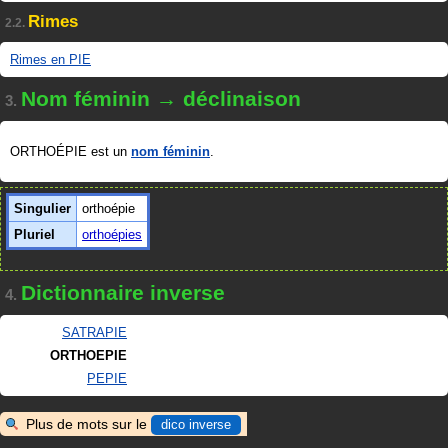
Rimes
2.2.
Rimes en PIE
Nom féminin → déclinaison
3.
ORTHOÉPIE est un
nom féminin
.
Singulier
orthoépie
Pluriel
orthoépies
Dictionnaire inverse
4.
SATRAPIE
ORTHOEPIE
PEPIE
Plus de mots sur le
dico inverse