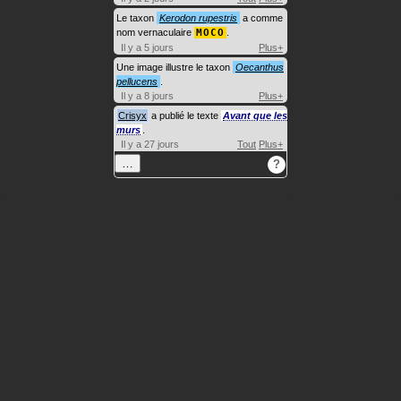
Le taxon
Kerodon rupestris
a comme
nom vernaculaire
MOCO
.
Il y a 5 jours
Plus+
Une image illustre le taxon
Oecanthus
pellucens
.
Il y a 8 jours
Plus+
Crisyx
a publié le texte
Avant que les
murs
.
Il y a 27 jours
Tout
Plus+
…
?