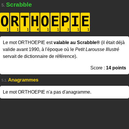
Scrabble
5.
O
R
T
H
O
E
P
I
E
Le mot ORTHOEPIE est
valable au Scrabble®
(il était déjà
valide avant 1990, à l'époque où le
Petit Larousse Illustré
servait de dictionnaire de référence).
Score :
14 points
Anagrammes
5.1.
Le mot ORTHOEPIE n'a pas d'anagramme.