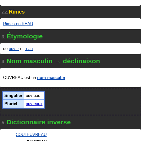
Rimes
2.2.
Rimes en REAU
Étymologie
3.
de
ouvrir
et
-eau
Nom masculin → déclinaison
4.
OUVREAU est un
nom masculin
.
Singulier
ouvreau
Pluriel
ouvreaux
Dictionnaire inverse
5.
COULEUVREAU