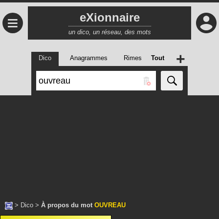
eXionnaire
≡
un dico, un réseau, des mots
+
Dico
Anagrammes
Rimes
Tout
>
Dico
>
À propos du mot
OUVREAU