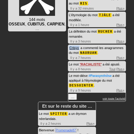
au mot
RIS
.
Il y a 32 minutes
Plus+
L'étymologie du mot
TJÄLE
a été
144 mots
modifiée.
OSSEUX
,
CUBITUS
,
CARPIEN
,
Il y a 1 heure
Plus+
…
La définition du mot
RUCHER
a été
remaniée.
Il y a 3 heures
Plus+
Crisyx
a commenté les anagrammes
du mot
NAURUAN
.
Il y a 7 heures
Plus+
Le mot
RACIALISTE
a été ajouté.
Il y a 8 heures
Tout
Plus+
Le mot-dièse
#Parasynthèse
a été
appliqué à l'étymologie du mot
DESSUINTER
.
Il y a 9 heures
Plus+
…
voir toute l'activité
Et sur le reste du site …
Le mot
SPITTER
a un étymon
néerlandais.
Il y a 2 heures
Plus+
Bienvenue
Promenade87
!