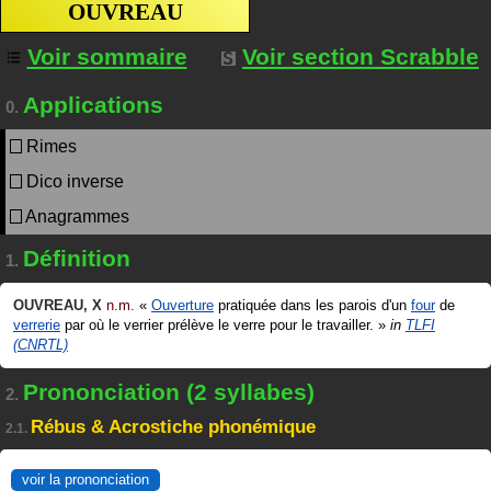
OUVREAU
Voir sommaire
Voir section Scrabble
Applications
0.
Rimes
Dico inverse
Anagrammes
Définition
1.
OUVREAU
,
X
n.m.
«
Ouverture
pratiquée dans les parois d'un
four
de
verrerie
par où le verrier prélève le verre pour le travailler.
»
in
TLFI
(CNRTL)
Prononciation (2 syllabes)
2.
Rébus & Acrostiche phonémique
2.1.
voir la prononciation