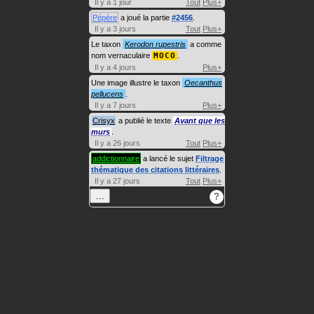
Il y a 1 jour
Tout
Plus+
Pépère
a joué la partie
#2456
.
Il y a 3 jours
Tout
Plus+
Le taxon
Kerodon rupestris
a comme
nom vernaculaire
MOCO
.
Il y a 4 jours
Plus+
Une image illustre le taxon
Oecanthus
pellucens
.
Il y a 7 jours
Plus+
Crisyx
a publié le texte
Avant que les
murs
.
Il y a 26 jours
Tout
Plus+
addictionnaire
a lancé le sujet
Filtrage
thématique des citations littéraires
.
Il y a 27 jours
Tout
Plus+
…
?