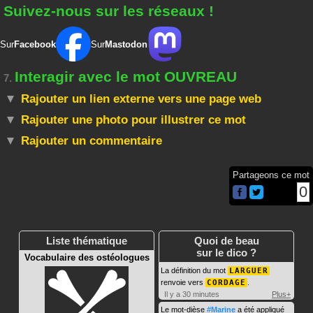
Suivez-nous sur les réseaux !
Sur
Facebook
Sur
Mastodon
Interagir avec le mot OUVREAU
7.
Rajouter un lien externe vers une page web
Rajouter une photo pour illustrer ce mot
Rajouter un commentaire
Partageons ce mot
0
Liste thématique
Quoi de beau
sur le dico ?
Vocabulaire des ostéologues
La définition du mot
LARGUER
renvoie vers
CORDAGE
.
Il y a 30 minutes
Plus+
Le mot-dièse
#Marine
a été appliqué