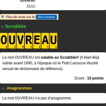
OUVREAU
SEAU
Plus de mots sur le
dico inverse
Scrabble
6.
O
U
V
R
E
A
U
Le mot OUVREAU est
valable au Scrabble®
(il était déjà
valide avant 1990, à l'époque où le
Petit Larousse Illustré
servait de dictionnaire de référence).
Score :
10 points
Anagrammes
6.1.
Le mot OUVREAU n'a pas d'anagramme.