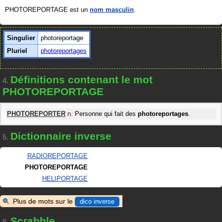
PHOTOREPORTAGE est un
nom masculin
.
Singulier
photoreportage
Pluriel
photoreportages
Définitions contenant le mot
4.
PHOTOREPORTAGE
PHOTOREPORTER
n.
Personne qui fait des
photoreportages
.
Dictionnaire inverse
5.
RADIOREPORTAGE
PHOTOREPORTAGE
HELIPORTAGE
Plus de mots sur le
dico inverse
Scrabble