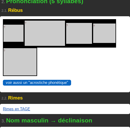
Prononciation (5 syllabes)
2.
Rébus
2.1.
?
?
?
?
?
voir aussi un "acrostiche phonétique"
Rimes
2.2.
Rimes en TAGE
Nom masculin → déclinaison
3.