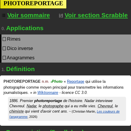
PHOTOREPORTAGE
Voir sommaire
Voir section Scrabble
Applications
0.
Rimes
Dico inverse
Anagrammes
Définition
1.
PHOTOREPORTAGE
n.m.
Photo
«
Reportage
qui utilise la
#
photographie comme moyen principal pour transmettre les informations
journalistiques.
»
in
Wiktionnaire
- licence CC 3.0.
1886. Premier
photoreportage
de l'histoire. Nadar interviewe
Chevreul.
Nadar
, le
photographe
qui a eu mille vies.
Chevreul
, le
chimiste
qui vient d'avoir cent ans.
Christian Martin
Les couleurs de
l'anagramme
2026