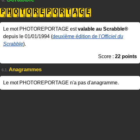
6.
P
H
O
T
O
R
E
P
O
R
T
A
G
E
Le mot PHOTOREPORTAGE est
valable au Scrabble®
depuis le 01/01/1994 (
deuxième édition de l'
Officiel du
Scrabble
).
Score :
22 points
Anagrammes
6.1.
Le mot PHOTOREPORTAGE n'a pas d'anagramme.