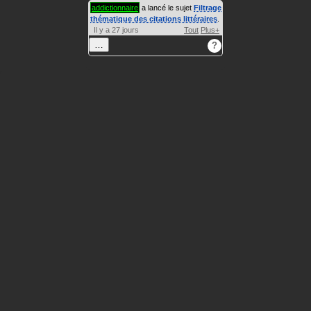
addictionnaire
a lancé le sujet
Filtrage
thématique des citations littéraires
.
Il y a 27 jours
Tout
Plus+
…
?