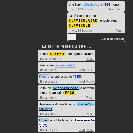
Une liste :
#Ostéologie
(144 mots)
Il y a 12 heures
Tout
Plus+
La définition du mot
CLAVICULAIRE
renvoie vers
CLAVICULE
.
Il y a 15 heures
Plus+
…
voir toute l'activité
Et sur le reste du site …
Le mot
KIFFER
a un étymon arabe.
Il y a 21 heures
Plus+
Bienvenue
Promenade87
!
Il y a 1 jour
Tout
Plus+
Pépère
a joué la partie
#2456
.
Il y a 2 jours
Tout
Plus+
Le taxon
Kerodon rupestris
a comme
nom vernaculaire
MOCO
.
Il y a 4 jours
Plus+
Une image illustre le taxon
Oecanthus
pellucens
.
Il y a 7 jours
Plus+
Crisyx
a publié le texte
Avant que les
murs
.
Il y a 25 jours
Tout
Plus+