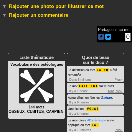
Rajouter une photo pour illustrer ce mot
Rajouter un commentaire
Partageons ce mot
0
Liste thématique
Quoi de beau
sur le dico ?
Vocabulaire des ostéologues
La définition du mot
CALER
a été
remaniée.
Dans 8 minutes
Plus+
Le mot
CAILLENT
fait le buzz !
Il y a 1 heure
Tout
Plus+
Aujourd'hui, on fête les
Gaétan
.
Il y a 6 heures
144 mots
Une flexion :
VOUAI
OSSEUX
,
CUBITUS
,
CARPIEN
,
Il y a 6 heures
…
Le mot-dièse
#Ostéologie
a été
appliqué au mot
CAL
.
Il y a 10 heures
Plus+