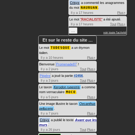
Crisyx
a commenté les anagrammes
du mot
NAURUAN
.
Il y a 17 heures
Plus+
Le mot
RACIALISTE
a été ajouté.
Il y a 17 heures
Tout
Plus+
…
voir toute l'activité
Et sur le reste du site …
Le mot
TUDESQUE
a un étymon
italien.
Il y a 10 heures
Plus+
Bienvenue
Promenade87
!
Il y a 2 jours
Tout
Plus+
Pépère
a joué la partie
#2456
.
Il y a 3 jours
Tout
Plus+
Le taxon
Kerodon rupestris
a comme
nom vernaculaire
MOCO
.
Il y a 5 jours
Plus+
Une image illustre le taxon
Oecanthus
pellucens
.
Il y a 7 jours
Plus+
Crisyx
a publié le texte
Avant que les
murs
.
Il y a 26 jours
Tout
Plus+