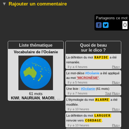
Rajouter un commentaire
Partageons ce mot
0
Liste thématique
Quoi de beau
sur le dico ?
Vocabulaire de l'Océanie
La définition du mot
RAPIDE
a été
remaniée.
Il y a 4 heures
Plus+
Le mot-dièse
#Océanie
a été appliqué
au mot
MICRONÉSIE
.
Il y a 5 heures
Plus+
Une liste :
#Océanie
(61 mots)
61 mots
Il y a 7 heures
Tout
Plus+
KIWI
,
NAURUAN
,
MAORI
, …
L'étymologie du mot
ALARME
a été
modifiée.
Il y a 10 heures
Plus+
La définition du mot
LARGUER
renvoie vers
CORDAGE
.
Il y a 10 heures
Plus+