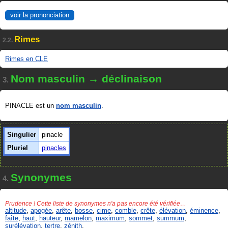
voir la prononciation
Rimes
2.2.
Rimes en CLE
Nom masculin → déclinaison
3.
PINACLE est un
nom masculin
.
Singulier
pinacle
Pluriel
pinacles
Synonymes
4.
Prudence ! Cette liste de synonymes n'a pas encore été vérifiée…
altitude
,
apogée
,
arête
,
bosse
,
cime
,
comble
,
crête
,
élévation
,
éminence
,
faîte
,
haut
,
hauteur
,
mamelon
,
maximum
,
sommet
,
summum
,
surélévation
,
tertre
,
zénith
.