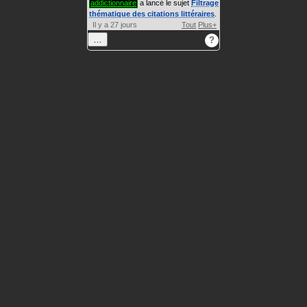
addictionnaire
a lancé le sujet
Filtrage
thématique des citations littéraires
.
Il y a 27 jours
Tout
Plus+
…
?