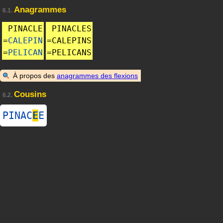
Anagrammes
6.1.
PINACLE
PINACLES
=
CALEPIN
=
CALEPINS
=
PELICAN
=
PELICANS
À propos des
anagrammes des flexions
Cousins
6.2.
PINAC
E
E