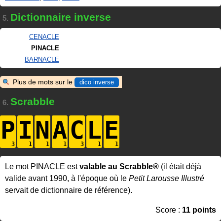
Dictionnaire inverse
5.
CENACLE
PINACLE
BARNACLE
Plus de mots sur le
dico inverse
Scrabble
6.
P
I
N
A
C
L
E
Le mot PINACLE est
valable au Scrabble®
(il était déjà
valide avant 1990, à l'époque où le
Petit Larousse Illustré
servait de dictionnaire de référence).
Score :
11 points