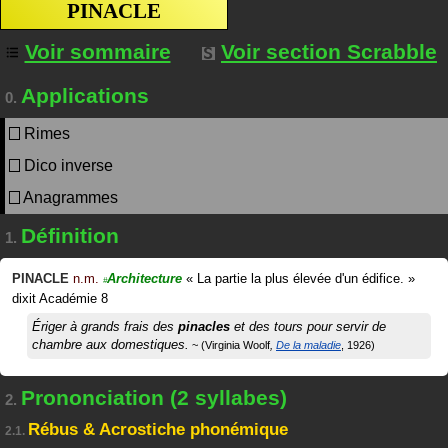
PINACLE
Voir sommaire
Voir section Scrabble
Applications
0.
Rimes
Dico inverse
Anagrammes
Définition
1.
PINACLE
n.m.
Architecture
«
La partie la plus élevée d'un édifice.
»
#
dixit
Académie 8
Ériger à grands frais des
pinacles
et des tours pour servir de
chambre aux domestiques.
Virginia Woolf
De la maladie
1926
Prononciation (2 syllabes)
2.
Rébus & Acrostiche phonémique
2.1.