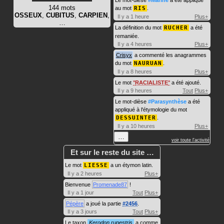
Le mot-dièse
#Marine
a été appliqué
144 mots
au mot
RIS
.
OSSEUX
,
CUBITUS
,
CARPIEN
,
Il y a 1 heure
Plus+
…
La définition du mot
RUCHER
a été
remaniée.
Il y a 4 heures
Plus+
Crisyx
a commenté les anagrammes
du mot
NAURUAN
.
Il y a 8 heures
Plus+
Le mot
RACIALISTE
a été ajouté.
Il y a 9 heures
Tout
Plus+
Le mot-dièse
#Parasynthèse
a été
appliqué à l'étymologie du mot
DESSUINTER
.
Il y a 10 heures
Plus+
…
voir toute l'activité
Et sur le reste du site …
Le mot
LIESSE
a un étymon latin.
Il y a 2 heures
Plus+
Bienvenue
Promenade87
!
Il y a 1 jour
Tout
Plus+
Pépère
a joué la partie
#2456
.
Il y a 3 jours
Tout
Plus+
Le taxon
Kerodon rupestris
a comme