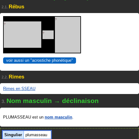
Rébus
2.1.
?
?
?
voir aussi un "acrostiche phonétique"
Rimes
2.2.
Rimes en SSEAU
Nom masculin → déclinaison
3.
PLUMASSEAU est un
nom masculin
.
Singulier
plumasseau