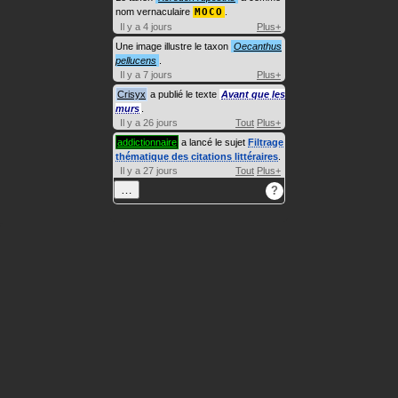
nom vernaculaire
MOCO
.
Il y a 4 jours
Plus+
Une image illustre le taxon
Oecanthus
pellucens
.
Il y a 7 jours
Plus+
Crisyx
a publié le texte
Avant que les
murs
.
Il y a 26 jours
Tout
Plus+
addictionnaire
a lancé le sujet
Filtrage
thématique des citations littéraires
.
Il y a 27 jours
Tout
Plus+
…
?