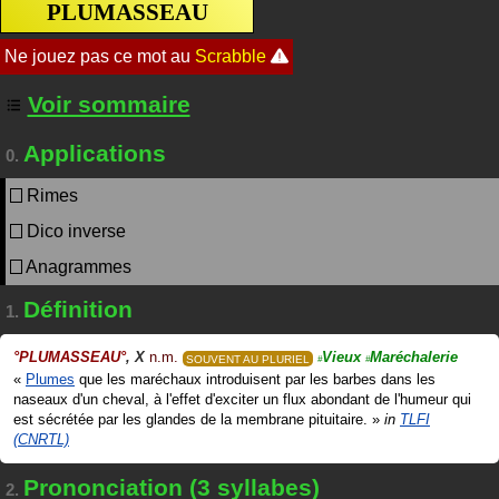
PLUMASSEAU
Voir sommaire
Applications
0.
Rimes
Dico inverse
Anagrammes
Définition
1.
°
PLUMASSEAU
°
,
X
n.m.
Vieux
Maréchalerie
SOUVENT AU PLURIEL
#
#
«
Plumes
que les maréchaux introduisent par les barbes dans les
naseaux d'un cheval, à l'effet d'exciter un flux abondant de l'humeur qui
est sécrétée par les glandes de la membrane pituitaire.
»
in
TLFI
(CNRTL)
Prononciation (3 syllabes)
2.