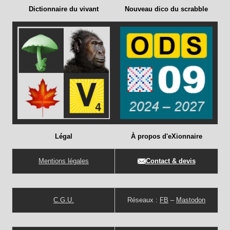
Dictionnaire du vivant
Nouveau dico du scrabble
Légal
À propos d'eXionnaire
Mentions légales
Contact & devis
C.G.U.
Réseaux :
FB
–
Mastodon