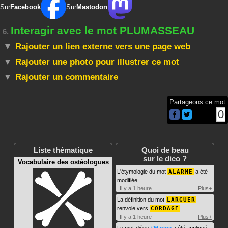
Sur
Facebook
Sur
Mastodon
Interagir avec le mot PLUMASSEAU
6.
Rajouter un lien externe vers une page web
Rajouter une photo pour illustrer ce mot
Rajouter un commentaire
Partageons ce mot
0
Liste thématique
Quoi de beau
sur le dico ?
Vocabulaire des ostéologues
L'étymologie du mot
ALARME
a été
modifiée.
Il y a 1 heure
Plus+
La définition du mot
LARGUER
renvoie vers
CORDAGE
.
Il y a 1 heure
Plus+