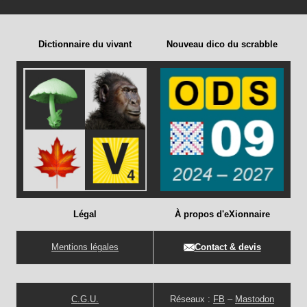
Dictionnaire du vivant
Nouveau dico du scrabble
Légal
À propos d'eXionnaire
Mentions légales
Contact & devis
C.G.U.
Réseaux :
FB
–
Mastodon