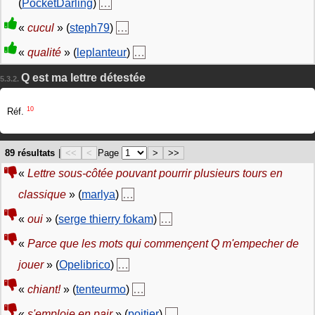
(
PocketDarling
)
…
«
cucul
» (
steph79
)
…
«
qualité
» (
leplanteur
)
…
Q est ma lettre détestée
5.3.2.
10
Réf.
89 résultats
|
<<
<
Page
>
>>
«
Lettre sous-côtée pouvant pourrir plusieurs tours en
classique
» (
marlya
)
…
«
oui
» (
serge thierry fokam
)
…
«
Parce que les mots qui commençent Q m'empecher de
jouer
» (
Opelibrico
)
…
«
chiant!
» (
tenteurmo
)
…
«
s'emploie en pair
» (
poitier
)
…