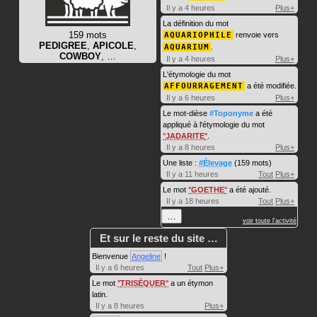
Il y a 4 heures
Plus+
La définition du mot
159 mots
AQUARIOPHILE
renvoie vers
PEDIGREE
,
APICOLE
,
AQUARIUM
.
COWBOY
, …
Il y a 4 heures
Plus+
L'étymologie du mot
AFFOURRAGEMENT
a été modifiée.
Il y a 6 heures
Plus+
Le mot-dièse
#Toponyme
a été
appliqué à l'étymologie du mot
JADARITE
.
Il y a 8 heures
Plus+
Une liste :
#Élevage
(159 mots)
Il y a 11 heures
Tout
Plus+
Le mot
GOETHE
a été ajouté.
Il y a 18 heures
Tout
Plus+
…
voir toute l'activité
Et sur le reste du site …
Bienvenue
Angeline
!
Il y a 6 heures
Tout
Plus+
Le mot
TRISÉQUER
a un étymon
latin.
Il y a 8 heures
Plus+