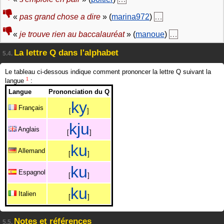
«
pas grand chose a dire
» (
marina972
)
…
«
je trouve rien au baccalauréat
» (
manoue
)
…
La lettre Q dans l'alphabet
5.4.
Le tableau ci-dessous indique comment prononcer la lettre Q suivant la
1
langue
:
Langue
Prononciation du Q
k
y
Français
[
]
k
j
u
Anglais
[
]
k
u
Allemand
[
]
k
u
Espagnol
[
]
k
u
Italien
[
]
Notes et références
5.5.