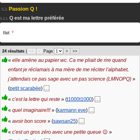
Passion Q !
5.3.
Q est ma lettre préférée
5.3.1.
9
Réf.
24 résultats
|
<<
<
Page
>
>>
«
elle amène au papier wc. Ca me pliait de rire quand
enfant je réclamais à ma mère de me réciter l'alphabet,
j'attendais ce pas sage avec un pas science (LMNOPQ)
»
(
petit scarabée
)
…
«
c'est la lettre qui reste
» (
t1000t1000
)
…
«
quel imaginaire!!!
» (
karmann eve
)
…
«
avoir bon score
» (
sawsan25
)
…
«
c'est un gros zéro avec une petite queue
😉
»