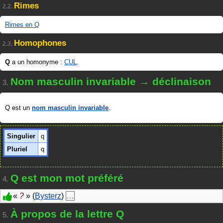
Rimes
2.2.
Rimes en Q
Homophones
2.3.
Q
a un homonyme :
CUL
.
Nom masculin invariable → déclinaison
3.
Q est un
nom masculin invariable
.
Singulier
q
Pluriel
q
Q est mon mot préféré
4.
«
?
» (
Bysterz
)
…
À propos de la lettre Q
5.