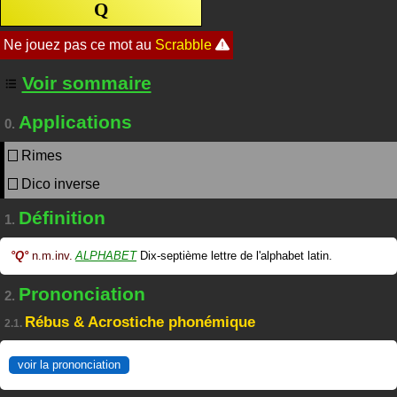
Q
Voir sommaire
Applications
0.
Rimes
Dico inverse
Définition
1.
°
Q
°
n.m.inv.
ALPHABET
Dix-septième lettre de l'alphabet latin.
Prononciation
2.
Rébus & Acrostiche phonémique
2.1.
voir la prononciation