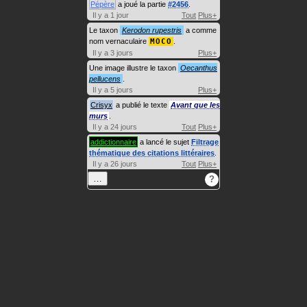
Pépère
a joué la partie
#2456
.
Il y a 1 jour
Tout
Plus+
Le taxon
Kerodon rupestris
a comme
nom vernaculaire
MOCO
.
Il y a 3 jours
Plus+
Une image illustre le taxon
Oecanthus
pellucens
.
Il y a 5 jours
Plus+
Crisyx
a publié le texte
Avant que les
murs
.
Il y a 24 jours
Tout
Plus+
addictionnaire
a lancé le sujet
Filtrage
thématique des citations littéraires
.
Il y a 26 jours
Tout
Plus+
…
?