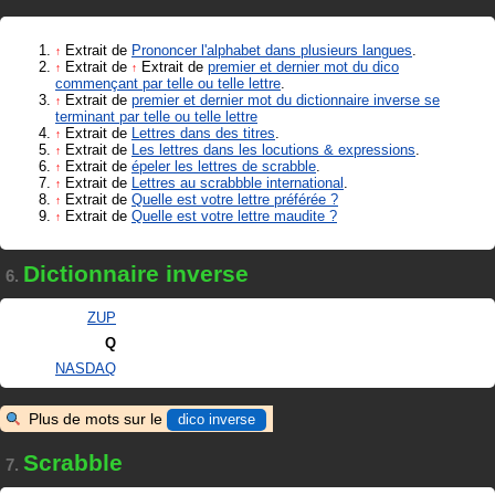
Extrait de
Prononcer l'alphabet dans plusieurs langues
.
↑
Extrait de
Extrait de
premier et dernier mot du dico
↑
↑
commençant par telle ou telle lettre
.
Extrait de
premier et dernier mot du dictionnaire inverse se
↑
terminant par telle ou telle lettre
Extrait de
Lettres dans des titres
.
↑
Extrait de
Les lettres dans les locutions & expressions
.
↑
Extrait de
épeler les lettres de scrabble
.
↑
Extrait de
Lettres au scrabbble international
.
↑
Extrait de
Quelle est votre lettre préférée ?
↑
Extrait de
Quelle est votre lettre maudite ?
↑
Dictionnaire inverse
6.
ZUP
Q
NASDAQ
Plus de mots sur le
dico inverse
Scrabble
7.