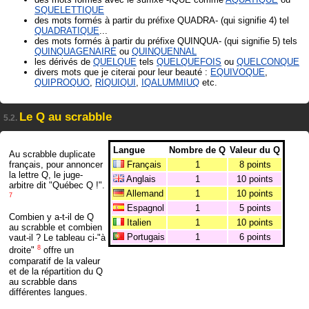
SQUELETTIQUE
des mots formés à partir du préfixe QUADRA- (qui signifie 4) tel
QUADRATIQUE
...
des mots formés à partir du préfixe QUINQUA- (qui signifie 5) tels
QUINQUAGENAIRE
ou
QUINQUENNAL
les dérivés de
QUELQUE
tels
QUELQUEFOIS
ou
QUELCONQUE
divers mots que je citerai pour leur beauté :
EQUIVOQUE
,
QUIPROQUO
,
RIQUIQUI
,
IQALUMMIUQ
etc.
Le Q au scrabble
5.2.
Langue
Nombre de Q
Valeur du Q
Au scrabble duplicate
français, pour annoncer
Français
1
8 points
la lettre Q, le juge-
Anglais
1
10 points
arbitre dit "Québec Q !".
Allemand
1
10 points
7
Espagnol
1
5 points
Combien y a-t-il de Q
Italien
1
10 points
au scrabble et combien
Portugais
1
6 points
vaut-il ? Le tableau ci-"à
8
droite"
offre un
comparatif de la valeur
et de la répartition du Q
au scrabble dans
différentes langues.