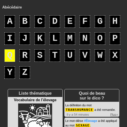
Abécédaire
A
B
C
D
E
F
G
H
I
J
K
L
M
N
O
P
Q
R
S
T
U
V
W
X
Y
Z
Liste thématique
Quoi de beau
sur le dico ?
Vocabulaire de l'élevage
La définition du mot
TRANSHUMANCE
a été remaniée.
Il y a 54 minutes
Plus+
Le mot-dièse
#Élevage
a été appliqué
au mot
SEXAGE
.