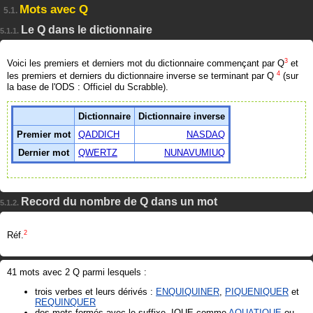
Mots avec Q
5.1.
Le Q dans le dictionnaire
5.1.1.
3
Voici les premiers et derniers mot du dictionnaire commençant par Q
et
4
les premiers et derniers du dictionnaire inverse se terminant par Q
(sur
la base de l'ODS : Officiel du Scrabble).
Dictionnaire
Dictionnaire inverse
Premier mot
QADDICH
NASDAQ
Dernier mot
QWERTZ
NUNAVUMIUQ
Record du nombre de Q dans un mot
5.1.2.
2
Réf.
41 mots avec 2 Q parmi lesquels :
trois verbes et leurs dérivés :
ENQUIQUINER
,
PIQUENIQUER
et
REQUINQUER
des mots formés avec le suffixe -IQUE comme
AQUATIQUE
ou