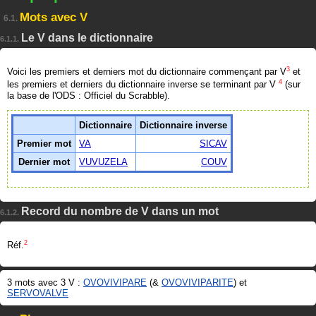
Mots avec V
6.1.
Le V dans le dictionnaire
6.1.1.
3
Voici les premiers et derniers mot du dictionnaire commençant par V
et
4
les premiers et derniers du dictionnaire inverse se terminant par V
(sur
la base de l'ODS : Officiel du Scrabble).
Dictionnaire
Dictionnaire inverse
Premier mot
VA
SICAV
Dernier mot
VUVUZELA
COUV
Record du nombre de V dans un mot
6.1.2.
2
Réf.
3 mots avec 3 V :
OVOVIVIPARE
(&
OVOVIVIPARITE
) et
SERVOVALVE