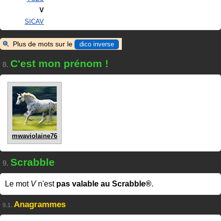
V
SICAV
Plus de mots sur le
dico inverse
C'est mon prénom !
8.
mwaviolaine76
Scrabble
9.
Le mot
V
n'est
pas valable au Scrabble®
.
Anagrammes
9.1.