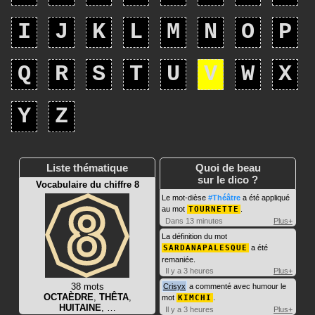
I
J
K
L
M
N
O
P
Q
R
S
T
U
V
W
X
Y
Z
Liste thématique
Quoi de beau
sur le dico ?
Vocabulaire du chiffre 8
Le mot-dièse
#Théâtre
a été appliqué
au mot
TOURNETTE
.
Dans 13 minutes
Plus+
La définition du mot
SARDANAPALESQUE
a été
remaniée.
Il y a 3 heures
Plus+
38 mots
Crisyx
a commenté avec humour le
OCTAÈDRE
,
THÊTA
,
mot
KIMCHI
.
HUITAINE
, …
Il y a 3 heures
Plus+