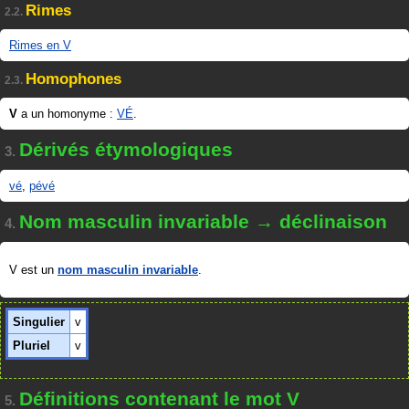
Rimes
2.2.
Rimes en V
Homophones
2.3.
V
a un homonyme :
VÉ
.
Dérivés étymologiques
3.
vé
,
pévé
Nom masculin invariable → déclinaison
4.
V est un
nom masculin invariable
.
Singulier
v
Pluriel
v
Définitions contenant le mot V
5.