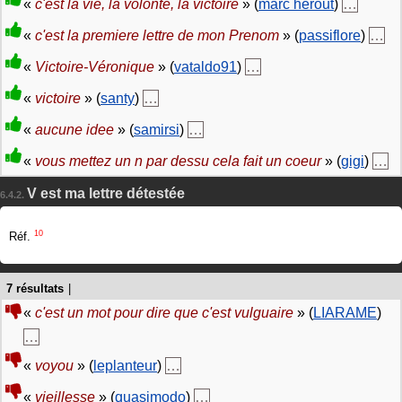
«
c'est la vie, la volonté, la victoire
» (
marc herout
)
…
«
c'est la premiere lettre de mon Prenom
» (
passiflore
)
…
«
Victoire-Véronique
» (
vataldo91
)
…
«
victoire
» (
santy
)
…
«
aucune idee
» (
samirsi
)
…
«
vous mettez un n par dessu cela fait un coeur
» (
gigi
)
…
V est ma lettre détestée
6.4.2.
10
Réf.
7 résultats
|
«
c'est un mot pour dire que c'est vulguaire
» (
LIARAME
)
…
«
voyou
» (
leplanteur
)
…
«
vieillesse
» (
quasimodo
)
…