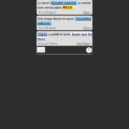
Le taxon
Kerodon rupestris
a comme
nom vernaculaire
MOCO
.
Il y a 5 jours
Plus+
Une image illustre le taxon
Oecanthus
pellucens
.
Il y a 8 jours
Plus+
Crisyx
a publié le texte
Avant que les
murs
.
Il y a 27 jours
Tout
Plus+
…
?