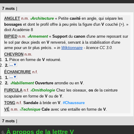
7 mots
|
ANGLET
n.m.
Architecture
«
Petite
cavité
en angle, qui sépare les
#
bossages
et dont le profil offre à peu près la figure d'un
V
couché (>).
»
dixit
Académie 8
BIPIED
n.m.
Armement
«
Support
du
canon
d'une arme reposant sur
#
le sol par deux pieds en
V
renversé, servant à la stabilisation d'une
arme pour un tir plus précis.
»
in
Wiktionnaire
- licence CC 3.0.
CHEVRON
n.m.
Pièce en forme de
V
retourné.
…▼
ÉCHANCRURE
n.f.
…▼
Habillement
Ouverture
arrondie ou en
V
.
#
FURCULA
n.f.
Ornithologie
Chez les oiseaux,
os
de la ceinture
#
scapulaire en forme de
V
ou de
Y
.
TONG
n.f.
Sandale
à bride en
V
.
#Chaussure
VÉ
n.m.
Technique
Cale
avec une entaille en forme de
V
.
#
7 mots
|
À propos de la lettre V
6.