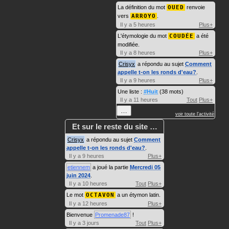
La définition du mot
OUED
renvoie
vers
ARROYO
.
Il y a 5 heures
Plus+
L'étymologie du mot
COUDÉE
a été
modifiée.
Il y a 8 heures
Plus+
Crisyx
a répondu au sujet
Comment
appelle t-on les ronds d'eau?
.
Il y a 9 heures
Plus+
Une liste :
#Huit
(38 mots)
Il y a 11 heures
Tout
Plus+
…
voir toute l'activité
Et sur le reste du site …
Crisyx
a répondu au sujet
Comment
appelle t-on les ronds d'eau?
.
Il y a 9 heures
Plus+
etiennem
a joué la partie
Mercredi 05
juin 2024
.
Il y a 10 heures
Tout
Plus+
Le mot
OCTAVON
a un étymon latin.
Il y a 12 heures
Plus+
Bienvenue
Promenade87
!
Il y a 3 jours
Tout
Plus+