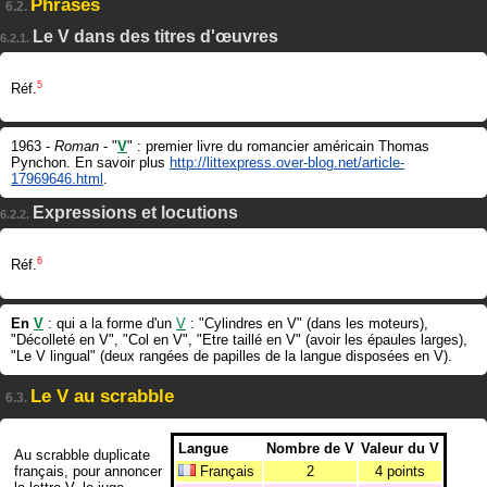
Phrases
6.2.
Le V dans des titres d'œuvres
6.2.1.
5
Réf.
1963 -
Roman
- "
V
" : premier livre du romancier américain Thomas
Pynchon. En savoir plus
http://littexpress.over-blog.net/article-
17969646.html
.
Expressions et locutions
6.2.2.
6
Réf.
En
V
: qui a la forme d'un
V
: "Cylindres en V" (dans les moteurs),
"Décolleté en V", "Col en V", "Etre taillé en V" (avoir les épaules larges),
"Le V lingual" (deux rangées de papilles de la langue disposées en V).
Le V au scrabble
6.3.
Langue
Nombre de V
Valeur du V
Au scrabble duplicate
français, pour annoncer
Français
2
4 points