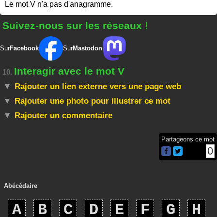
Le mot V n'a pas d'anagramme.
Suivez-nous sur les réseaux !
Sur
Facebook
Sur
Mastodon
Interagir avec le mot V
10.
Rajouter un lien externe vers une page web
Rajouter une photo pour illustrer ce mot
Rajouter un commentaire
Partageons ce mot
0
Abécédaire
A
B
C
D
E
F
G
H