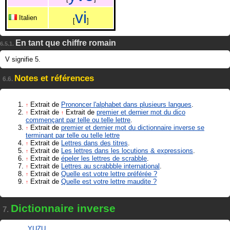
v
i
Italien
[
]
En tant que chiffre romain
6.5.1.
V signifie 5.
Notes et références
6.6.
Extrait de
Prononcer l'alphabet dans plusieurs langues
.
↑
Extrait de
Extrait de
premier et dernier mot du dico
↑
↑
commençant par telle ou telle lettre
.
Extrait de
premier et dernier mot du dictionnaire inverse se
↑
terminant par telle ou telle lettre
Extrait de
Lettres dans des titres
.
↑
Extrait de
Les lettres dans les locutions & expressions
.
↑
Extrait de
épeler les lettres de scrabble
.
↑
Extrait de
Lettres au scrabbble international
.
↑
Extrait de
Quelle est votre lettre préférée ?
↑
Extrait de
Quelle est votre lettre maudite ?
↑
Dictionnaire inverse
7.
YUZU