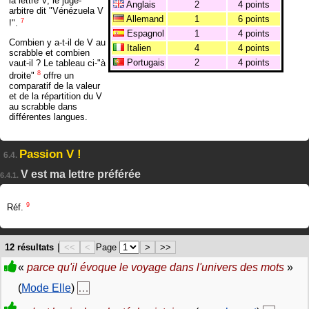
la lettre V, le juge-
Anglais
2
4 points
arbitre dit "Vénézuela V
Allemand
1
6 points
7
!".
Espagnol
1
4 points
Combien y a-t-il de V au
Italien
4
4 points
scrabble et combien
Portugais
2
4 points
vaut-il ? Le tableau ci-"à
8
droite"
offre un
comparatif de la valeur
et de la répartition du V
au scrabble dans
différentes langues.
Passion V !
6.4.
V est ma lettre préférée
6.4.1.
9
Réf.
12 résultats
|
<<
<
Page
>
>>
«
parce qu'il évoque le voyage dans l'univers des mots
»
(
Mode Elle
)
…