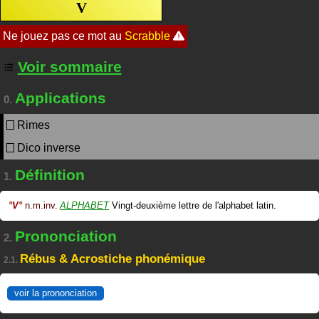
V
Voir sommaire
Applications
0.
Rimes
Dico inverse
Définition
1.
°
V
°
n.m.inv.
ALPHABET
Vingt-deuxième lettre de l'alphabet latin.
Prononciation
2.
Rébus & Acrostiche phonémique
2.1.
voir la prononciation