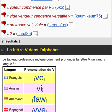
«
voleur commence par v
» (
6ko
)
…
«
vide vendeur vengence versatile v
» (
keum keum75
)
…
«
on trouve vol, viole
» (
serena1er
)
…
«
?
» (
carol85
)
…
7 résultats
|
La lettre V dans l'alphabet
6.5.
Le tableau ci-dessous indique comment prononcer la lettre V suivant la
1
langue
:
Langue
Prononciation du V
v
e
Français
[
]
v
i
Anglais
[
]
f
a
w
Allemand
[
]
y
v
e
Espagnol
[
]