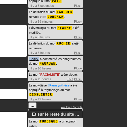
appliqué au mot
VATU
.
Il y a 5 secondes
Plus+
La définition du mot
LARGUER
renvoie vers
CORDAGE
.
Il y a 39 minutes
Plus+
L'étymologie du mot
ALARME
a été
modifiée.
Il y a 3 heures
Plus+
La définition du mot
RUCHER
a été
remaniée.
Il y a 6 heures
Plus+
Crisyx
a commenté les anagrammes
du mot
NAURUAN
.
Il y a 10 heures
Plus+
Le mot
RACIALISTE
a été ajouté.
Il y a 11 heures
Tout
Plus+
Le mot-dièse
#Parasynthèse
a été
appliqué à l'étymologie du mot
DESSUINTER
.
Il y a 12 heures
Plus+
…
voir toute l'activité
Et sur le reste du site …
Le mot
TUDESQUE
a un étymon
italien.