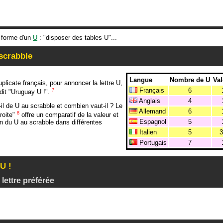
a forme d'un
U
: "disposer des tables U"...
scrabble
Langue
Nombre de U
Val
plicate français, pour annoncer la lettre U,
Français
6
7
 dit "Uruguay U !".
Anglais
4
il de U au scrabble et combien vaut-il ? Le
Allemand
6
8
droite"
offre un comparatif de la valeur et
Espagnol
5
ion du U au scrabble dans différentes
Italien
5
3
Portugais
7
U !
lettre préférée