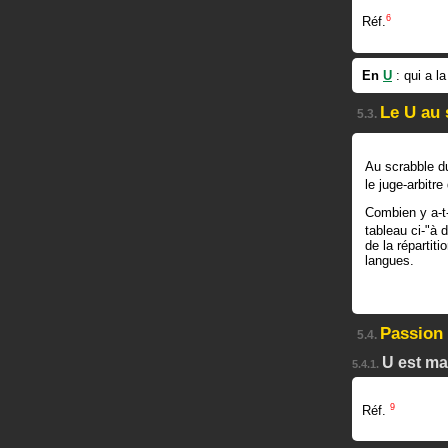
6
Réf.
En
U
: qui a l
Le U au 
5.3.
Au scrabble du
le juge-arbitre
Combien y a-t-
tableau ci-"à 
de la répartit
langues.
Passion 
5.4.
U est ma 
5.4.1.
9
Réf.