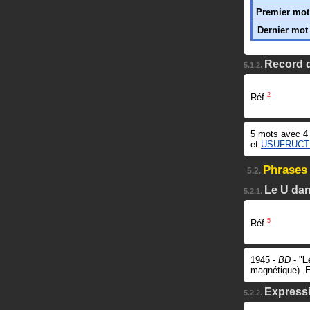
Premier mot
Dernier mot
Record 
5.1.2.
2
Réf.
5 mots avec 4
et
USUFRUCT
Phrases
5.2.
Le U dan
5.2.1.
5
Réf.
1945 -
BD
- "
L
magnétique). E
Expressi
5.2.2.