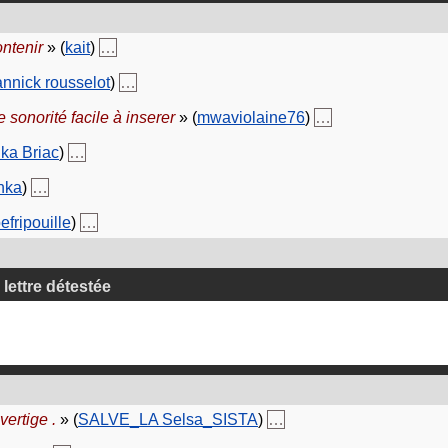
ontenir
» (
kait
)
…
annick rousselot
)
…
e sonorité facile à inserer
» (
mwaviolaine76
)
…
ka Briac
)
…
nka
)
…
efripouille
)
…
 lettre détestée
 vertige .
» (
SALVE_LA Selsa_SISTA
)
…