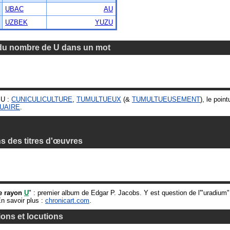
UBAC
AU
UZBEK
YUZU
du nombre de U dans un mot
 U :
CUNICULICULTURE
,
TUMULTUEUX
(&
TUMULTUEUSEMENT
), le poin
UAIRE
.
s des titres d'œuvres
e rayon
U
" : premier album de Edgar P. Jacobs. Y est question de l'"uradium"
n savoir plus :
chronicart.com
.
ons et locutions