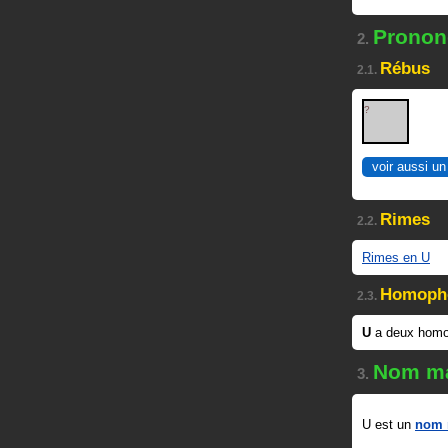
Pronon
2.
Rébus
2.1.
?
voir aussi un
Rimes
2.2.
Rimes en U
Homoph
2.3.
U
a deux hom
Nom ma
3.
U est un
nom 