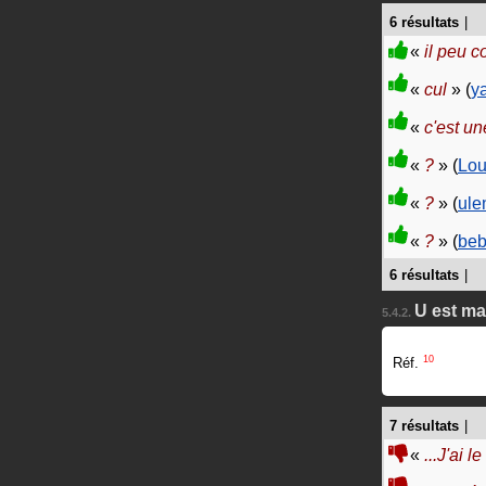
6 résultats
|
«
il peu c
«
cul
» (
y
«
c'est un
«
?
» (
Lou
«
?
» (
ule
«
?
» (
beb
6 résultats
|
U est ma
5.4.2.
10
Réf.
7 résultats
|
«
...J'ai le