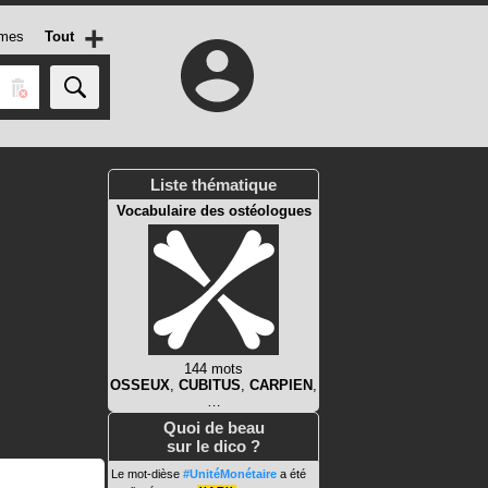
+
mes
Tout
Liste thématique
Vocabulaire des ostéologues
144 mots
OSSEUX
,
CUBITUS
,
CARPIEN
,
…
Quoi de beau
sur le dico ?
Le mot-dièse
#UnitéMonétaire
a été