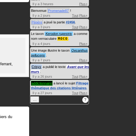
Il y a 3 heures
Plus+
Bienvenue
Promenade87
!
Il y a 2 jours
Tout
Plus+
Pépère
a joué la partie
#2456
.
Il y a 3 jours
Tout
Plus+
Le taxon
Kerodon rupestris
a comme
nom vernaculaire
MOCO
.
Il y a 4 jours
Plus+
Une image illustre le taxon
Oecanthus
pellucens
.
Il y a 7 jours
Plus+
ferrant,
Crisyx
a publié le texte
Avant que les
murs
.
Il y a 26 jours
Tout
Plus+
addictionnaire
a lancé le sujet
Filtrage
thématique des citations littéraires
.
Il y a 27 jours
Tout
Plus+
…
?
iers du