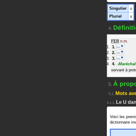
Singulier
u
Pluriel
u
Définit
4.
FER
n.m.
…▼
…▼
…▼
Maréchal
#
servant à pro
À propo
5.
Mots av
5.1.
Le U dan
5.1.1.
Voici les prem
dictionnaire i