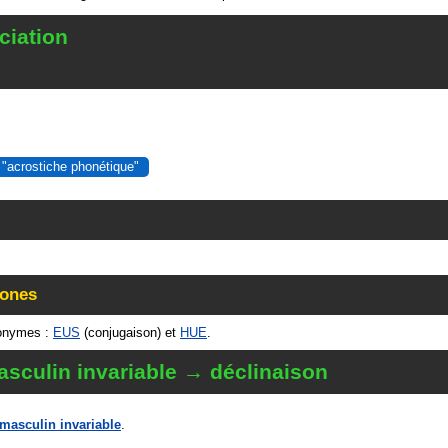
ciation
 "acrostiche phonétique"
ones
onymes :
EUS
(conjugaison) et
HUE
.
sculin invariable → déclinaison
masculin invariable
.