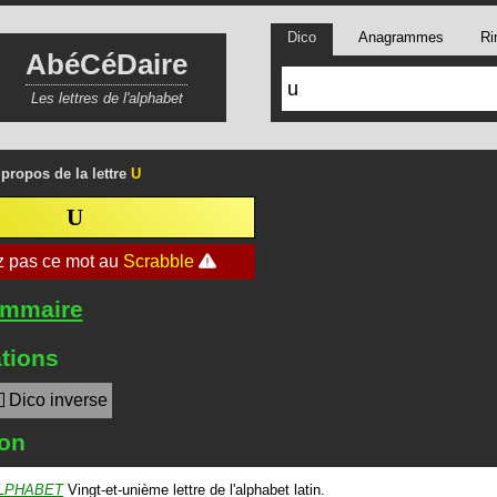
Dico
Anagrammes
Ri
AbéCéDaire
Les lettres de l'alphabet
 propos de la lettre
U
U
ommaire
tions
Dico inverse
ion
LPHABET
Vingt-et-unième lettre de l'alphabet latin.