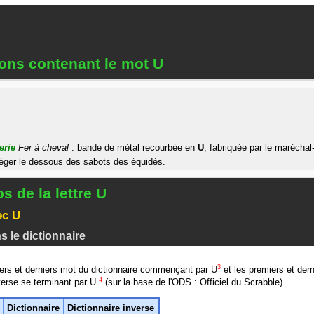
ions contenant le mot U
erie
Fer à cheval
: bande de métal recourbée en
U
, fabriquée par le maréchal-
téger le dessous des sabots des équidés.
s de la lettre U
ec U
s le dictionnaire
3
iers et derniers mot du dictionnaire commençant par U
et les premiers et dern
4
nverse se terminant par U
(sur la base de l'ODS : Officiel du Scrabble).
Dictionnaire
Dictionnaire inverse