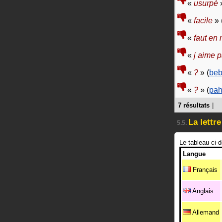
«
usurpé
»
«
facile
» 
«
faut en 
«
j aime 
«
?
» (
be
«
?
» (
pah
7 résultats
|
La lettr
5.5.
Le tableau ci-
Langue
Français
Anglais
Allemand