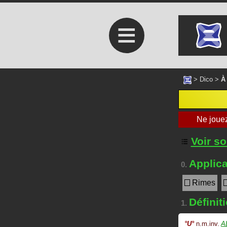
≡
>
Dico
>
À
Voir s
Applica
0.
Rimes
Définit
1.
°
U
°
n.m.inv.
A