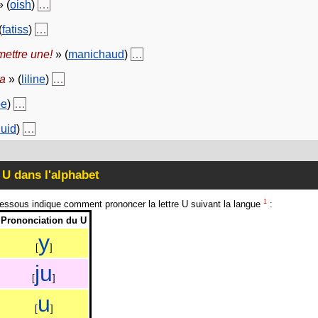
 (
oish
)
…
(
fatiss
)
…
mettre une!
» (
manichaud
)
…
pa
» (
liline
)
…
be
)
…
uid
)
…
e U dans l'alphabet
1
dessous indique comment prononcer la lettre U suivant la langue
:
Prononciation du U
y
[
]
j
u
[
]
u
[
]