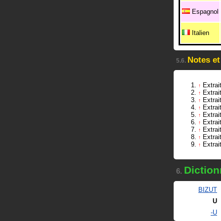
Espagnol
Italien
Notes et
5.6.
Extrai
↑
Extrai
↑
Extrai
↑
Extrai
↑
Extrai
↑
Extrai
↑
Extrai
↑
Extrai
↑
Extrai
↑
Diction
6.
BIZUT
U
-U