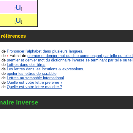
u
[
]
u
[
]
 références
t de
Prononcer l'alphabet dans plusieurs langues
.
t de
Extrait de
premier et dernier mot du dico commençant par telle ou telle l
↑
t de
premier et dernier mot du dictionnaire inverse se terminant par telle ou tell
t de
Lettres dans des titres
.
t de
Les lettres dans les locutions & expressions
.
t de
épeler les lettres de scrabble
.
t de
Lettres au scrabbble international
.
t de
Quelle est votre lettre préférée ?
t de
Quelle est votre lettre maudite ?
naire inverse