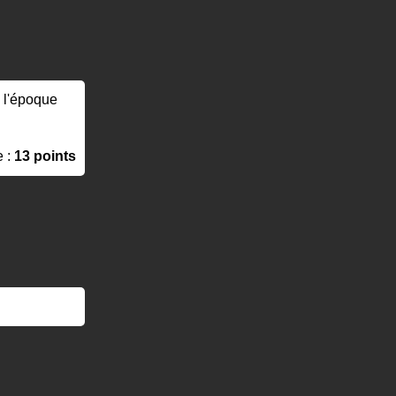
à l'époque
e :
13 points