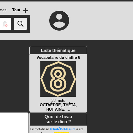
+
mes
Tout
Liste thématique
Vocabulaire du chiffre 8
38 mots
OCTAÈDRE
,
THÊTA
,
HUITAINE
, …
Quoi de beau
sur le dico ?
Le mot-dièse
#UnitéDeMesure
a été