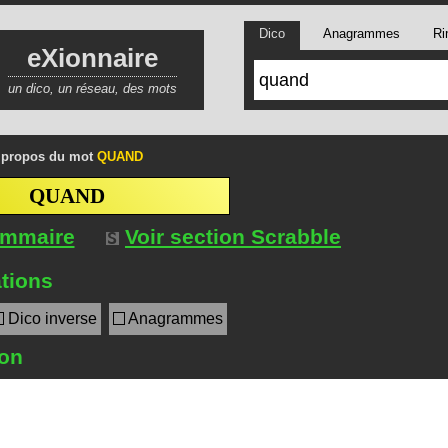
Dico
Anagrammes
Ri
eXionnaire
un dico, un réseau, des mots
 propos du mot
QUAND
QUAND
ommaire
Voir section Scrabble
tions
Dico inverse
Anagrammes
ion