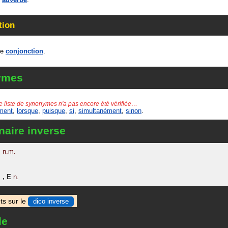
tion
ne
conjonction
.
ymes
e liste de synonymes n'a pas encore été vérifiée…
ment
,
lorsque
,
puisque
,
si
,
simultanément
,
sinon
.
naire inverse
n.m.
,
E
n.
ts sur le
dico inverse
le