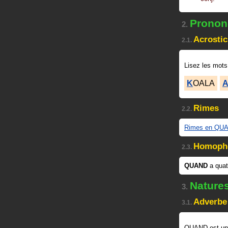
Prononc
2.
Acrosti
2.1.
Lisez les mots
K
OALA
Rimes
2.2.
Rimes en QU
Homoph
2.3.
QUAND
a qua
Nature
3.
Adverbe
3.1.
QUAND est u