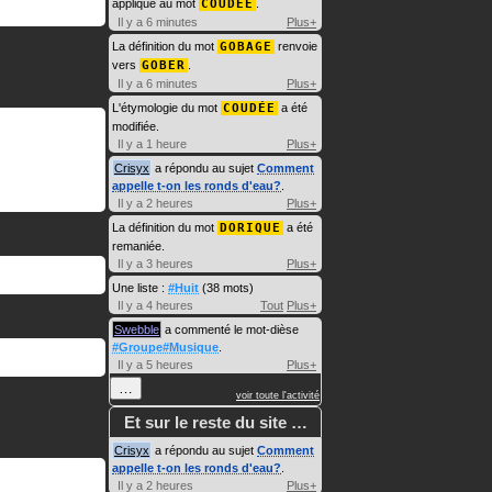
appliqué au mot
COUDÉE
.
Il y a 6 minutes
Plus+
La définition du mot
GOBAGE
renvoie
vers
GOBER
.
Il y a 6 minutes
Plus+
L'étymologie du mot
COUDÉE
a été
modifiée.
Il y a 1 heure
Plus+
Crisyx
a répondu au sujet
Comment
appelle t-on les ronds d'eau?
.
Il y a 2 heures
Plus+
La définition du mot
DORIQUE
a été
remaniée.
Il y a 3 heures
Plus+
Une liste :
#Huit
(38 mots)
Il y a 4 heures
Tout
Plus+
Swebble
a commenté le mot-dièse
#Groupe#Musique
.
Il y a 5 heures
Plus+
…
voir toute l'activité
Et sur le reste du site …
Crisyx
a répondu au sujet
Comment
appelle t-on les ronds d'eau?
.
Il y a 2 heures
Plus+