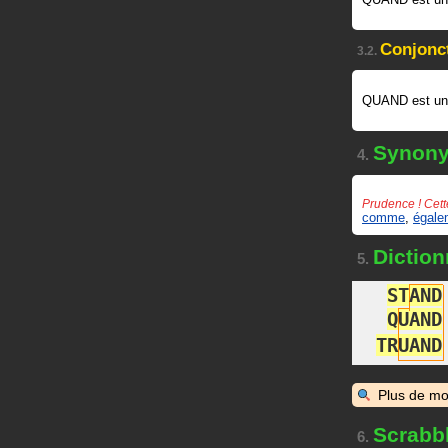
Conjonc
3.2.
QUAND est u
Synon
4.
Prudence ! Cett
comme
,
égale
Diction
5.
S
T
A
N
D
Q
U
A
N
D
T
R
U
A
N
D
Plus de mo
Scrabb
6.