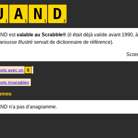
U
A
N
D
AND est
valable au Scrabble®
(il était déjà valide avant 1990, 
arousse Illustré
servait de dictionnaire de référence).
Scor
ots avec un
Q
ots invariables
mmes
ND n'a pas d'anagramme.