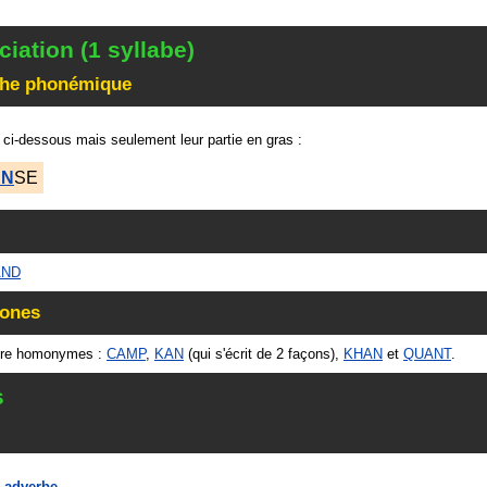
iation (1 syllabe)
che phonémique
 ci-dessous mais seulement leur partie en gras :
AN
SE
AND
ones
tre homonymes :
CAMP
,
KAN
(qui s'écrit de 2 façons),
KHAN
et
QUANT
.
s
n
adverbe
.