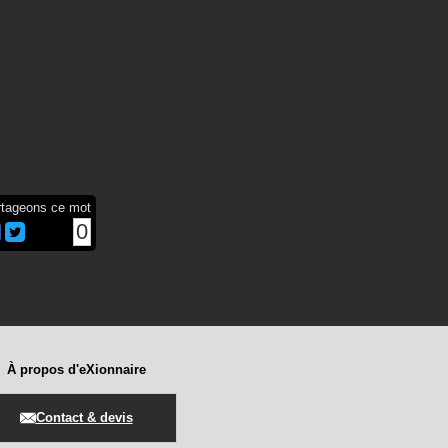
rtageons ce mot
0
À propos d'eXionnaire
Contact & devis