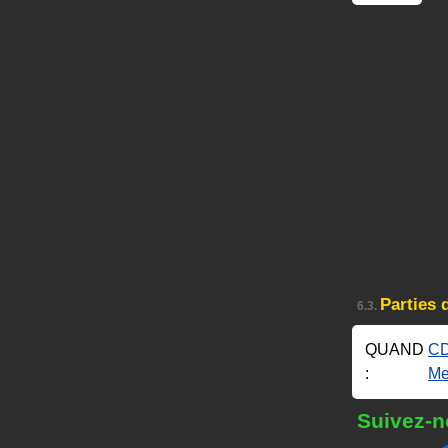
Parties
6.3.
QUAND
CD
:
Me
Suivez-n