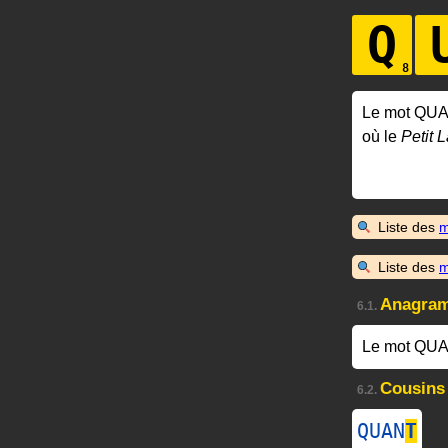
Q
Le mot QU
où le
Petit L
Liste des
m
Liste des
m
Anagra
6.1.
Le mot QUA
Cousins
6.2.
QUAN
T