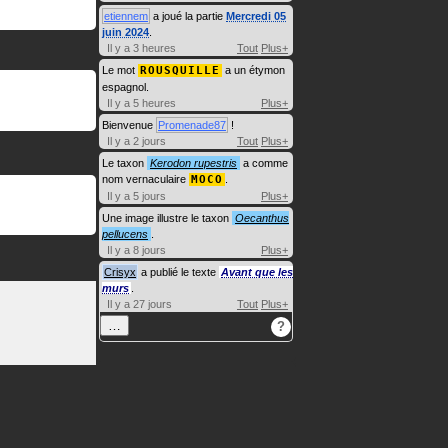
etiennem
a joué la partie
Mercredi 05
juin 2024
.
Il y a 3 heures
Tout
Plus+
Le mot
ROUSQUILLE
a un étymon
espagnol.
Il y a 5 heures
Plus+
Bienvenue
Promenade87
!
Il y a 2 jours
Tout
Plus+
Le taxon
Kerodon rupestris
a comme
nom vernaculaire
MOCO
.
Il y a 5 jours
Plus+
Une image illustre le taxon
Oecanthus
pellucens
.
Il y a 8 jours
Plus+
Crisyx
a publié le texte
Avant que les
murs
.
Il y a 27 jours
Tout
Plus+
…
?