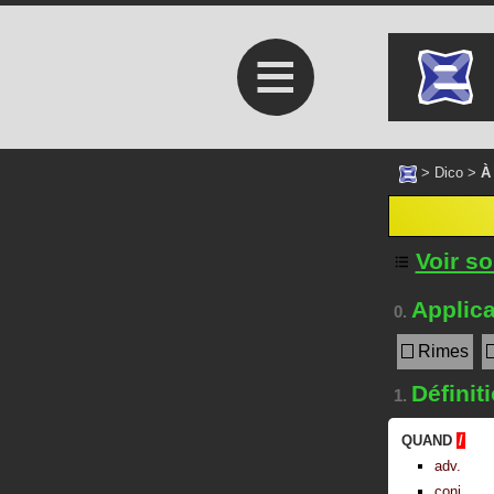
≡
>
Dico
>
À
Voir s
Applica
0.
Rimes
Définit
1.
QUAND
/
adv.
conj.