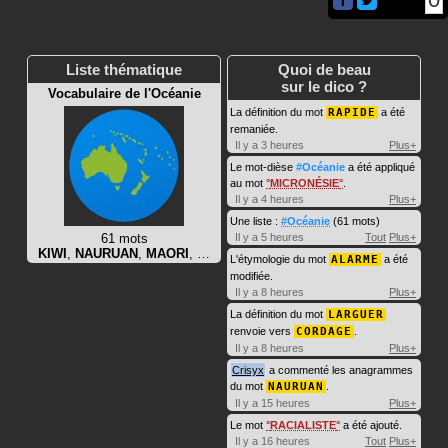
Liste thématique
Quoi de beau
sur le dico ?
Vocabulaire de l'Océanie
La définition du mot
RAPIDE
a été
remaniée.
Il y a 3 heures
Plus+
Le mot-dièse
#Océanie
a été appliqué
au mot
MICRONÉSIE
.
Il y a 4 heures
Plus+
Une liste :
#Océanie
(61 mots)
61 mots
Il y a 5 heures
Tout
Plus+
KIWI
,
NAURUAN
,
MAORI
, …
L'étymologie du mot
ALARME
a été
modifiée.
Il y a 8 heures
Plus+
La définition du mot
LARGUER
renvoie vers
CORDAGE
.
Il y a 8 heures
Plus+
Crisyx
a commenté les anagrammes
du mot
NAURUAN
.
Il y a 15 heures
Plus+
Le mot
RACIALISTE
a été ajouté.
Il y a 16 heures
Tout
Plus+