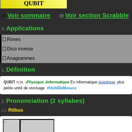
QUBIT
Voir sommaire
Voir section Scrabble
Applications
0.
Rimes
Dico inverse
Anagrammes
Définition
1.
QUBIT
n.m.
Physique
Informatique
En informatique
quantique
, plus
#
#
petite unité de stockage.
#UnitéDeMesure
Prononciation (2 syllabes)
2.
Rébus
2.1.
?
?