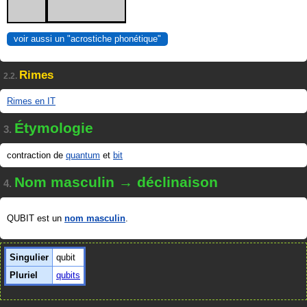
voir aussi un "acrostiche phonétique"
Rimes
2.2.
Rimes en IT
Étymologie
3.
contraction de
quantum
et
bit
Nom masculin → déclinaison
4.
QUBIT est un
nom masculin
.
Singulier
qubit
Pluriel
qubits