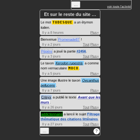
…
voir toute l'activité
Et sur le reste du site …
Le mot
TUDESQUE
a un étymon
italien.
Il y a 8 heures
Plus+
Bienvenue
Promenade87
!
Il y a 2 jours
Tout
Plus+
Pépère
a joué la partie
#2456
.
Il y a 3 jours
Tout
Plus+
Le taxon
Kerodon rupestris
a comme
nom vernaculaire
MOCO
.
Il y a 5 jours
Plus+
Une image illustre le taxon
Oecanthus
pellucens
.
Il y a 7 jours
Plus+
Crisyx
a publié le texte
Avant que les
murs
.
Il y a 26 jours
Tout
Plus+
addictionnaire
a lancé le sujet
Filtrage
thématique des citations littéraires
.
Il y a 27 jours
Tout
Plus+
…
?