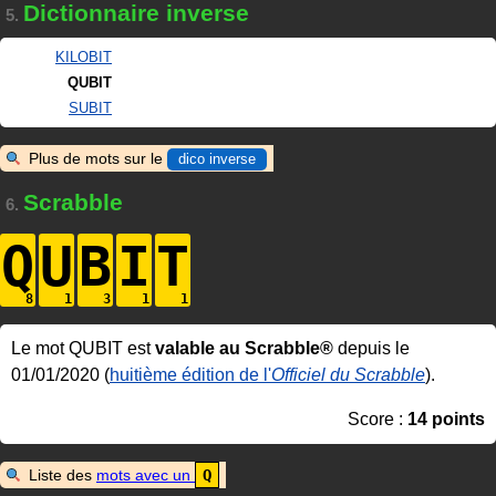
Dictionnaire inverse
5.
KILOBIT
QUBIT
SUBIT
Plus de mots sur le
dico inverse
Scrabble
6.
Q
U
B
I
T
Le mot QUBIT est
valable au Scrabble®
depuis le
01/01/2020 (
huitième édition de l'
Officiel du Scrabble
).
Score :
14 points
Liste des
mots avec un
Q